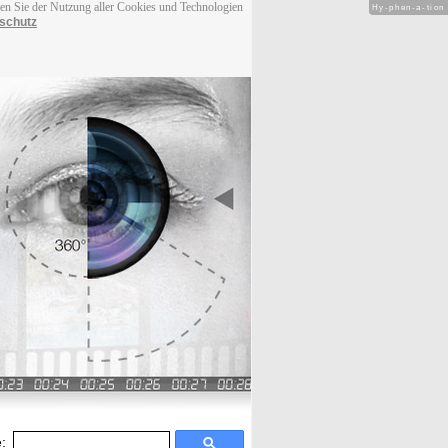
men Sie der Nutzung aller Cookies und Technologien
Hy-phen-a-tion
schutz
: