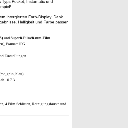
s Typs Pocket, Instamatic und
rspiel!
em intergierten Farb-Display. Dank
gebnisse. Helligkeit und Farbe passen
 135) und Super8-Film/8-mm-Film
en), Format: JPG
und Einstellungen
rot, grün, blau)
ab 10.7.3
en, 4 Film-Schlitten, Reinigungsbürste und