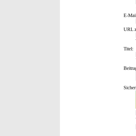
E-Mai
URL z
Titel:
Beitra
Sicher