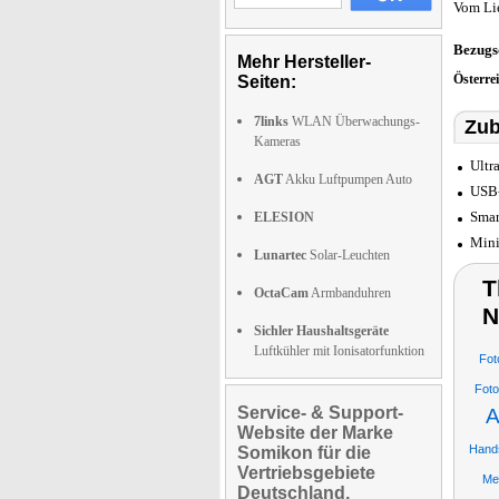
Vom Li
Bezugs
Mehr Hersteller-
Österre
Seiten:
7links
WLAN Überwachungs-
Zub
Kameras
Ultr
AGT
Akku Luftpumpen Auto
USB-
Smar
ELESION
Mini
Lunartec
Solar-Leuchten
T
OctaCam
Armbanduhren
N
Sichler Haushaltsgeräte
Luftkühler mit Ionisatorfunktion
Fot
Foto
Service- & Support-
A
Website der Marke
Hands
Somikon für die
Vertriebsgebiete
Me
Deutschland,