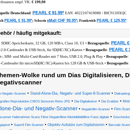
eferanten empf. VK:
€ 199,90
PEARL € 91,99*
quelle
Deutschland
:
EAN:
4022107419086
/
B0CN11HXQC
PEARL € 91,99*
eMall CHF 99.95*
PEARL € 129,95*
ich
;
Schweiz
;
Frankreich
ehör / häufig mitgekauft:
PEARL € 
a SDHC-Speicherkarte, 32 GB, 120 MB/s, Class 10, U1 •
Bezugsquelle
:
PEARL € 3
2.0-Cardreader & USB-Stick, für SD(HC/XC)-Karten •
Bezugsquelle
:
t-, SIM- und Multi-Card-Reader mit 7 Slots, USB 2.0, Plug & Play •
Bezugsquelle
:
-Cardreader für microSD(HC/XC)-Karten bis 128 GB & USB-Stick •
Bezugsquelle
hemen-Wolke rund um Dias Digitalisieren, D
egativscanner
•
•
Stand-Alone-Dia, Negativ- und Super-8-Scanner
o-Negativ-Scanner
Diakopierg
•
•
•
Mobi
grafien Reproduktion CMOS Sensoren Retro JPG
Dia-Digitalisierer
Dia Grabber
lone-Dia- und Negativ-Scanner
•
•
Film-Scan
Negativfilm-Scanner
•
canner Halterahmen Scans Filme Negativfilme Kleinbildbildfilme Fotos digitale
Geschenke 
•
•
•
Objektiv-Aufsätze zum Digitalisieren
gapixel
Super8 Film Scanner
Barcode-Scan