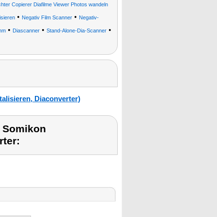
achter Copierer Diafilme Viewer Photos wandeln
•
•
isieren
Negativ Film Scanner
Negativ-
•
•
•
 mm
Diascanner
Stand-Alone-Dia-Scanner
alisieren, Diaconverter)
t Somikon
rter: