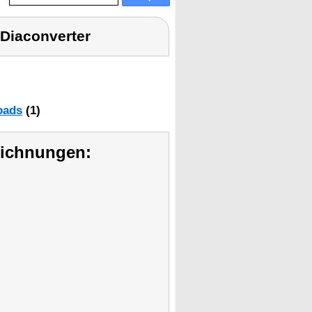
 Diaconverter
oads
(1)
eichnungen: