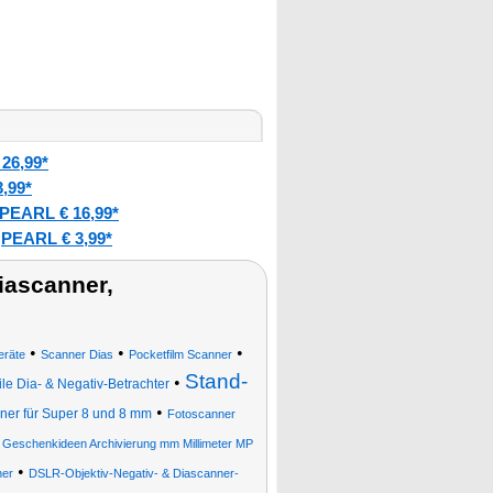
26,99*
,99*
PEARL € 16,99*
PEARL € 3,99*
:
iascanner,
•
•
•
eräte
Scanner Dias
Pocketfilm Scanner
Stand-
•
le Dia- & Negativ-Betrachter
•
ner für Super 8 und 8 mm
Fotoscanner
Geschenkideen Archivierung mm Millimeter MP
•
ner
DSLR-Objektiv-Negativ- & Diascanner-