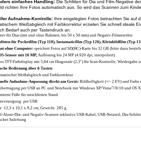
ders einfaches Handling:
Die Schlitten für Dia und Film-Negative de
ild richten Ihre Fotos automatisch aus. So wird das Scannen zum Kinde
oller Aufnahme-Kontrolle:
Ihre eingelegten Fotos betrachten Sie auf d
tischem Weißabgleich mit Farbkorrektur erzielen Sie schnell ideale Er
ch Bedarf auch per Tastendruck an.
ner für Dias (mit und ohne Rahmen, bis 50 x 50 mm) und Negativ-Filmstreifen
hlitten für Pocketfilm (Typ 110), Instamaticfilm (Typ 126), Kleinbildfilm (Typ
nt ohne Computer:
speichert Fotos auf SD(HC)-Karte bis 32 GB (bitte dazu bestell
S-Sensor mit 16 MP,
Auflösung bis 24 MP (4.920 dpi, interpoliert)
es TFT-Farbdisplay mit 5,84 cm Diagonale (2,3") für Scan-Kontrolle, Wiedergabe 
ache Bedienung über 6 Tasten
matischer Weißabgleich und Farbkorrektur
elle Aufnahme-Anpassung direkt am Gerät:
Bildhelligkeit (+/- 2 EV) und Farbe (
übertragung per USB an PC und Notebook mit Windows XP/Vista/7/8/10 und OS X 
ierte Füße für rutschfesten Stand
mversorgung: per USB
: 12,3 x 10,1 x 9,2 cm, Gewicht: 285 g
d-Alone-Dia- und Negativ-Scanner inklusive USB-Kabel, USB-Netzteil, Dia-Schlitt
scher Anleitung