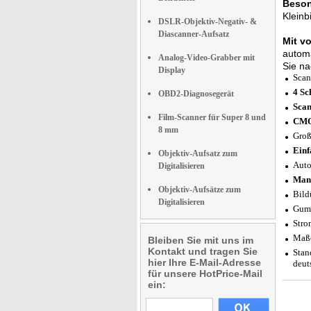
Beson
Kleinb
DSLR-Objektiv-Negativ- &
Diascanner-Aufsatz
Mit v
automa
Analog-Video-Grabber mit
Sie na
Display
Scan
4 Sc
OBD2-Diagnosegerät
Scan
Film-Scanner für Super 8 und
CMO
8 mm
Groß
Einf
Objektiv-Aufsatz zum
Auto
Digitalisieren
Manu
Objektiv-Aufsätze zum
Bild
Digitalisieren
Gumm
Stro
Maße
Bleiben Sie mit uns im
Kontakt und tragen Sie
Stan
hier Ihre E-Mail-Adresse
deut
für unsere HotPrice-Mail
ein: