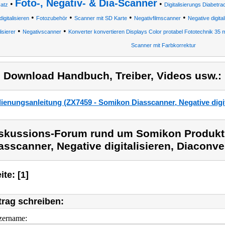
Foto-, Negativ- & Dia-Scanner
•
•
satz
Digitalisierungs Diabetr
•
•
•
•
digitalisieren
Fotozubehör
Scanner mit SD Karte
Negativfilmscanner
Negative digital
•
•
lisierer
Negativscanner
Konverter konvertieren Displays Color protabel Fototechnik 35
Scanner mit Farbkorrektur
) Download Handbuch, Treiber, Videos usw.:
ienungsanleitung (ZX7459 - Somikon Diasscanner, Negative digit
skussions-Forum rund um Somikon Produk
asscanner, Negative digitalisieren, Diaconve
ite: [1]
trag schreiben:
zername: