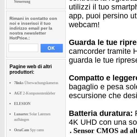
Steuerung
utilizzi il tuo sma
app, puoi persino u
Rimani in contatto con
webcam!
noi e inserisci il tuo
indirizzo email per la
nostra newsletter
HotPrice.:
Guarda le tue ripre
camcorder tramite H
guarda le tue ripres
Pagine web di altri
produttori:
Compatto e legger
7links
Überwachungskameras
bagaglio e pesa sol
AGT
2-Komponentenkleber
escursione che desid
ELESION
Batteria duratura:
R
Lunartec
Solar Laternen
aufhängen
4K UHD con una sol
Sensor CMOS ad alt
OctaCam
Spy cams