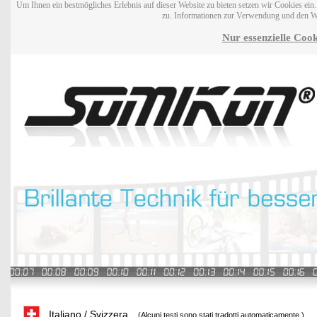
Um Ihnen ein bestmögliches Erlebnis auf dieser Website zu bieten setzen wir Cookies ei
zu. Informationen zur Verwendung und den W
Nur essenzielle Cook
Italiano / Svizzera
(Alcuni testi sono stati tradotti automaticamente.)