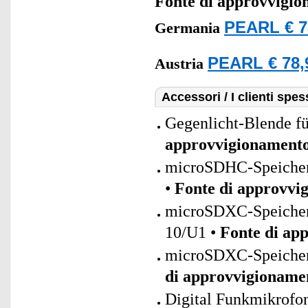
Fonte di approvvigi
PEARL € 7
Germania
PEARL € 78,
Austria
Accessori / I clienti sp
Gegenlicht-Blende 
approvvigionament
microSDHC-Speicherk
•
Fonte di approvvi
microSDXC-Speicherk
10/U1 •
Fonte di ap
microSDXC-Speicherk
di approvvigioname
Digital Funkmikrofo