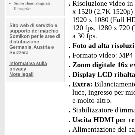
Risoluzione video in
Sichler Haushaltsgeräte
Klimageräte
x 1520 (2,7K 1520p) 
1920 x 1080 (Full HD
Sito web di servizio e
120 fps, 1280 x 720 
supporto del marchio
a 30 fps.
Somikon per le aree di
distribuzione
Foto ad alta risoluz
Germania, Austria e
Svizzera
Formato video: MP4 
Informativa sulla
Zoom digitale 16x e
privacy
Display LCD ribaltab
Note legali
Extra:
Bilanciamento 
luce, ingresso per mi
e molto altro.
Stabilizzatore d'imma
Uscita HDMI per reg
Alimentazione del ca