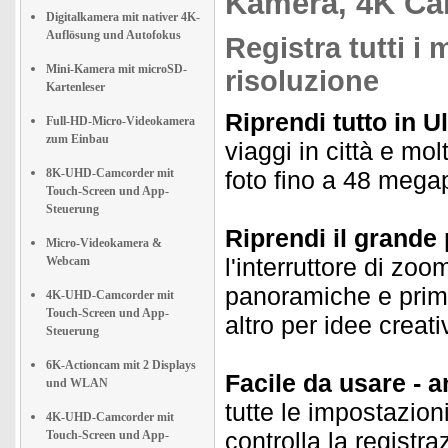
Kamera, 4K C
Digitalkamera mit nativer 4K-
Auflösung und Autofokus
Registra tutti i
Mini-Kamera mit microSD-
risoluzione
Kartenleser
Riprendi tutto in Ul
Full-HD-Micro-Videokamera
zum Einbau
viaggi in città e mol
8K-UHD-Camcorder mit
foto fino a 48 megap
Touch-Screen und App-
Steuerung
Riprendi il grande 
Micro-Videokamera &
l'interruttore di zo
Webcam
panoramiche e primi 
4K-UHD-Camcorder mit
Touch-Screen und App-
altro per idee creati
Steuerung
6K-Actioncam mit 2 Displays
Facile da usare - 
und WLAN
tutte le impostazi
4K-UHD-Camcorder mit
controlla la registr
Touch-Screen und App-