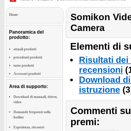
Somikon Vid
Home
Camera
Panoramica del
prodotto:
Elementi di s
attuali prodotti
Risultati dei
precedenti prodotti
tutto prodotti
recensioni
(
Accessori prodotti
Download di 
Area di supporto:
istruzione
(3
Download di manuali, driver,
video
Commenti sull
Domande frequenti sulla
hotline
premi:
Esperienza, riscontri