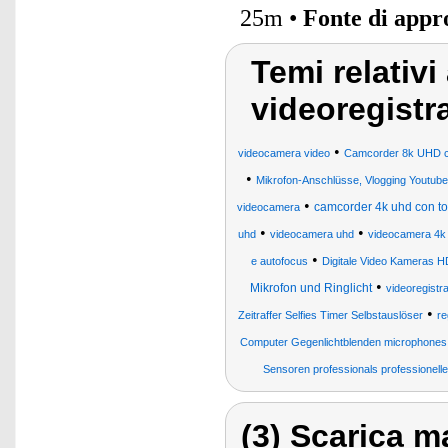
25m •
Fonte di app
Temi relativi
videoregistr
•
videocamera video
Camcorder 8k UHD co
•
Mikrofon-Anschlüsse, Vlogging Youtube
•
camcorder 4k uhd con to
videocamera
•
•
uhd
videocamera uhd
videocamera 4k
•
e autofocus
Digitale Video Kameras H
•
Mikrofon und Ringlicht
videoregistr
•
Zeitraffer Selfies Timer Selbstauslöser
re
Computer Gegenlichtblenden microphone
Sensoren professionals professionelle
(3) Scarica ma