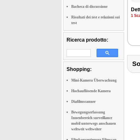
Bacheca di discussione
Dett
1 Sca
Risultati dei test e relazioni sui
test
Ricerca prodotto:
So
Shopping:
Mini-Kamera Überwachung
Hochauflösende Kamera
Diafilmscanner
Bewegungserfassung
Innenbereich surveillance
mobil unterwegs anschauen
weltweit weltweiter
Filmkonvertierung Filmscan