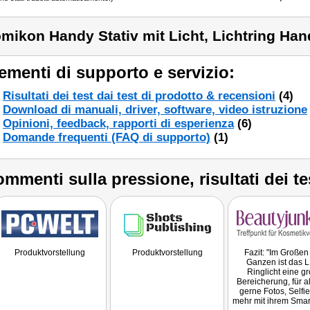
mikon Handy Stativ mit Licht, Lichtring Hand
ementi di supporto e servizio:
Risultati dei test dai test di prodotto & recensioni
(4)
Download di manuali, driver, software, video istruzione
Opinioni, feedback, rapporti di esperienza
(6)
Domande frequenti (FAQ di supporto)
(1)
mmenti sulla pressione, risultati dei te
Produktvorstellung
Produktvorstellung
Fazit: "Im Großen
Ganzen ist das 
Ringlicht eine g
Bereicherung, für al
gerne Fotos, Selfi
mehr mit ihrem Sma