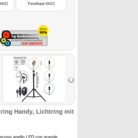
 diese
Fernauslöser anschauen."
04/21
Trendlupe 04/21
it dem
rum auf
n."
ring Handy, Lichtring mit
uo nuovo anello LED con grande