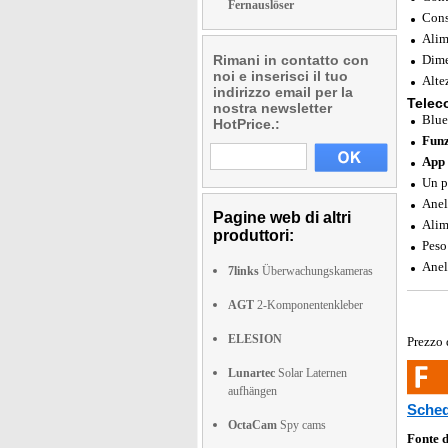
Fernauslöser
Cons
Alim
Rimani in contatto con
Dime
noi e inserisci il tuo
Alte
indirizzo email per la
Telec
nostra newsletter
Blue
HotPrice.:
Funz
App 
Un p
Anel
Pagine web di altri
Alim
produttori:
Peso
Anel
7links
Überwachungskameras
AGT
2-Komponentenkleber
ELESION
Prezzo 
Lunartec
Solar Laternen
aufhängen
Sched
OctaCam
Spy cams
Fonte 