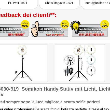
machen. Wir können
PC Welt 05/21
Shots Magazin 03/21
beautyjunkies.de 
Handyhalterung m
super LED-Licht da
jeden Fall
edback dei clienti**:
weiterempfehle
3030-919
Somikon Handy Stativ mit Licht, Licht
iv
ati sempre sotto la luce migliore e scatta selfie perfetti
ci video professionali
e scatta foto di bellezza perfette. Grazie al t