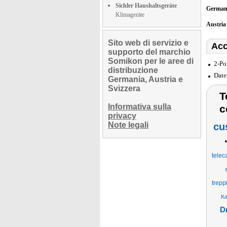
Sichler Haushaltsgeräte
German
Klimageräte
Austri
Sito web di servizio e
Acc
supporto del marchio
Somikon per le aree di
2-Po
distribuzione
Date
Germania, Austria e
Svizzera
T
Informativa sulla
c
privacy
Note legali
cu
telec
trepp
Ka
D