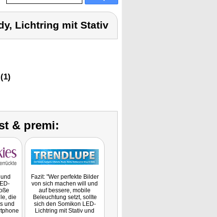
y, Lichtring mit Stativ
(1)
st & premi:
 und
Fazit: "Wer perfekte Bilder
LED-
von sich machen will und
roße
auf bessere, mobile
le, die
Beleuchtung setzt, sollte
es und
sich den Somikon LED-
rtphone
Lichtring mit Stativ und