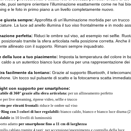
ede, puoi sempre orientare l'illuminazione esattamente come ne hai biso
ing e le foto in primo piano a un livello completamente nuovo.
ce giusta sempre:
Approfitta di un'illuminazione morbida per un trucco
iature. La luce ad anello illumina il tuo viso frontalmente e in modo a
nazione perfetta:
Riduci le ombre sul viso, ad esempio nei selfie. Ruo
 posizionalo tramite la sfera articolata nella posizione corretta. Anche
ente allineato con il supporto. Rimani sempre inquadrato.
 della luce a tuo piacimento:
Imposta la temperatura del colore in b
 caldo a un autentico bianco luce diurna per una rappresentazione dei co
tra facilmente da lontano:
Grazie al supporto Bluetooth, il telecoman
hone. Un tocco sul pulsante di scatto e la fotocamera scatta immediat
light con supporto per smartphone:
abile di 360° grazie alla sfera articolata:
per un allineamento perfetto
e per live streaming, riprese video, selfie e trucco
tto per ritratti frontali:
riduce le ombre sul viso
Ring con 3 colori di luce regolabili:
bianco caldo, bianco e bianco luce diurna (2
labile
in 10 livelli di luminosità
orto adatto
per smartphone fino a 11 cm di larghezza
rollo cablato tramite 4 tasti: per accensione/spegnimento e controllo della luce