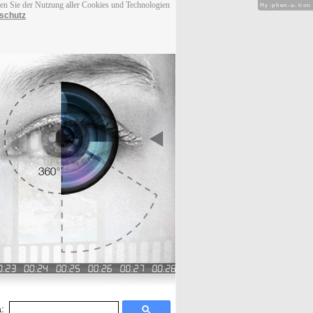
men Sie der Nutzung aller Cookies und Technologien
Hy-phen-a-tion
schutz
: