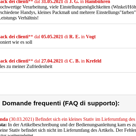
ck dei clienti
** dal
31.05.2021
di
J. G.
in
Hambühren
ochwertige Verarbeitung, viele Einstellungsmöglichkeiten (Winkel/Höhe
rschiedene Handys, kleines Packmaß und mehrere Einstellungs"farben" 
Leistungs Verhältnis!
ck dei clienti
** dal
05.05.2021
di
R. E.
in
Vogt
oniert wie es soll
ck dei clienti
** dal
27.04.2021
di
C. B.
in
Krefeld
les zu meiner Zufriedenheit
) Domande frequenti (FAQ di supporto):
nda
(30.03.2021) Befindet sich ein kleines Stativ im Lieferumfang de
sta:
In der Artikelbeschreibung und der Bedienungsanleitung kam es zu
eine Stativ befindet sich nicht im Lieferumfang des Artikels. Der Fehler
tur weitergeleitet.