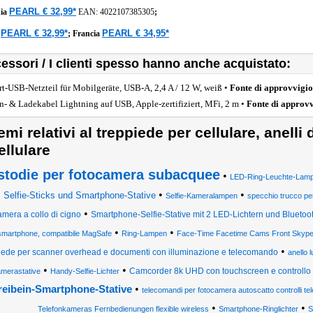
PEARL € 32,99*
ia
EAN:
4022107385305
;
PEARL € 32,99*
PEARL € 34,95*
a
;
Francia
essori / I clienti spesso hanno anche acquistato:
rt-USB-Netzteil für Mobilgeräte, USB-A, 2,4 A / 12 W, weiß •
Fonte di approvvigi
n- & Ladekabel Lightning auf USB, Apple-zertifiziert, MFi, 2 m •
Fonte di approv
emi relativi al treppiede per cellulare, anelli
ellulare
stodie per fotocamera subacquee
•
LED-Ring-Leuchte-Lam
•
•
•
Selfie-Sticks und Smartphone-Stative
Selfie-Kameralampen
specchio trucco p
•
amera a collo di cigno
Smartphone-Selfie-Stative mit 2 LED-Lichtern und Blueto
•
•
smartphone, compatibile MagSafe
Ring-Lampen
Face-Time Facetime Cams Front Skype Ri
•
iede per scanner overhead e documenti con illuminazione e telecomando
anello 
•
•
Camcorder 8k UHD con touchscreen e controllo
merastative
Handy-Selfie-Lichter
•
reibein-Smartphone-Stative
telecomandi per fotocamera autoscatto controlli t
•
•
Telefonkameras Fernbedienungen flexible wireless
Smartphone-Ringlichter
S