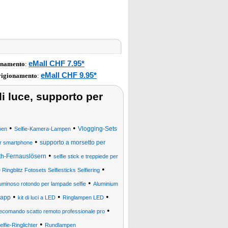
eMall CHF 7.95*
onamento
:
eMall CHF 9.95*
vigionamento
:
 di luce, supporto per
•
•
Vlogging-Sets
pen
Selfie-Kamera-Lampen
•
supporto a morsetto per
er smartphone
•
oth-Fernauslösern
selfie stick e treppiede per
•
ngblitz Fotosets Selfiesticks Selfiering
•
luminoso rotondo per lampade selfie
Aluminium
•
•
•
 app
kit di luci a LED
Ringlampen LED
•
elecomando scatto remoto professionale pro
•
elfie-Ringlichter
Rundlampen