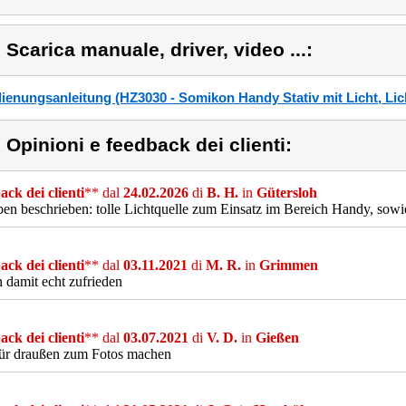
) Scarica manuale, driver, video ...:
ienungsanleitung (HZ3030 - Somikon Handy Stativ mit Licht, Lich
) Opinioni e feedback dei clienti:
ck dei clienti
** dal
24.02.2026
di
B. H.
in
Gütersloh
en beschrieben: tolle Lichtquelle zum Einsatz im Bereich Handy, so
ck dei clienti
** dal
03.11.2021
di
M. R.
in
Grimmen
n damit echt zufrieden
ck dei clienti
** dal
03.07.2021
di
V. D.
in
Gießen
für draußen zum Fotos machen