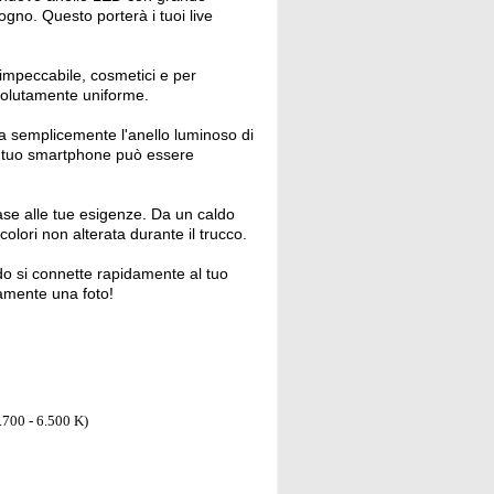
gno. Questo porterà i tuoi live
 impeccabile, cosmetici e per
ssolutamente uniforme.
ta semplicemente l'anello luminoso di
 il tuo smartphone può essere
ase alle tue esigenze. Da un caldo
lori non alterata durante il trucco.
do si connette rapidamente al tuo
amente una foto!
.700 - 6.500 K)