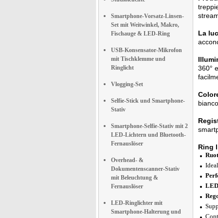
treppi
stream
Smartphone-Vorsatz-Linsen-
Set mit Weitwinkel, Makro,
La lu
Fischauge & LED-Ring
acconc
USB-Konsensator-Mikrofon
mit Tischklemme und
Illumi
Ringlicht
360° e
facilm
Vlogging-Set
Colore
Selfie-Stick und Smartphone-
bianco
Stativ
Regis
Smartphone-Selfie-Stativ mit 2
smartp
LED-Lichtern und Bluetooth-
Fernauslöser
Ring 
Ruot
Overhead- &
Ideal
Dokumentenscanner-Stativ
Perfe
mit Beleuchtung &
LED 
Fernauslöser
Rego
LED-Ringlichter mit
Supp
Smartphone-Halterung und
Cont