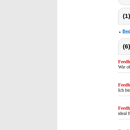
(1
Bed
(6
Feedba
Wie ob
Feedba
Ich bi
Feedba
ideal 