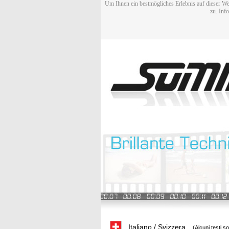
Um Ihnen ein bestmögliches Erlebnis auf dieser We
zu. Inf
Italiano / Svizzera
(Alcuni testi s