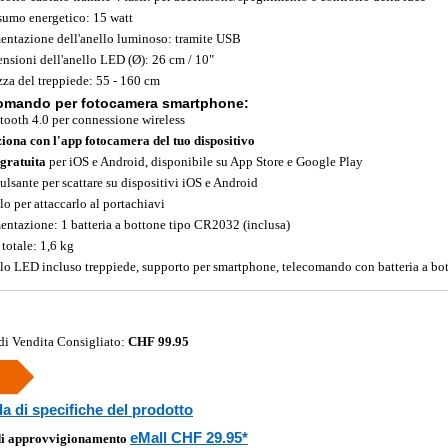
umo energetico: 15 watt
entazione dell'anello luminoso: tramite USB
nsioni dell'anello LED (Ø): 26 cm / 10"
zza del treppiede: 55 - 160 cm
omando per fotocamera smartphone:
tooth 4.0 per connessione wireless
iona con l'app fotocamera del tuo dispositivo
gratuita
per iOS e Android, disponibile su App Store e Google Play
ulsante per scattare su dispositivi iOS e Android
lo per attaccarlo al portachiavi
entazione: 1 batteria a bottone tipo CR2032 (inclusa)
 totale: 1,6 kg
lo LED incluso treppiede, supporto per smartphone, telecomando con batteria a bot
di Vendita Consigliato:
CHF 99.95
a di specifiche del prodotto
eMall CHF 29.95*
di approvvigionamento