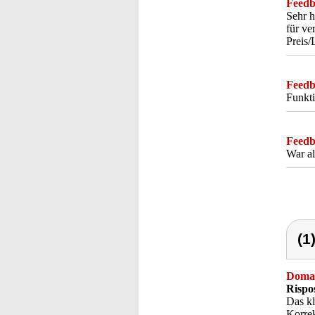
Feedba
Sehr h
für ve
Preis/
Feedba
Funkti
Feedba
War al
(1
Doma
Rispo
Das kl
Korrek