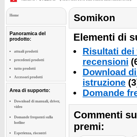
Somikon
Home
Panoramica del
Elementi di s
prodotto:
Risultati dei
attuali prodotti
recensioni
(
precedenti prodotti
tutto prodotti
Download di 
Accessori prodotti
istruzione
(3
Area di supporto:
Domande fre
Download di manuali, driver,
video
Commenti sull
Domande frequenti sulla
hotline
premi:
Esperienza, riscontri