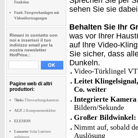
Sprechen Sie per S
Funktion
sehen Sie sie dabei
Funk-Türsprechanlagen mit
Videoübertragungen
Behalten Sie Ihr G
was vor Ihrer Haust
Rimani in contatto con
noi e inserisci il tuo
auf Ihre Video-Klin
indirizzo email per la
nostra newsletter
Sie sicher, dass all
HotPrice.:
Dunkeln.
Video-Türklingel 
Leitet Klingelsigna
Pagine web di altri
Co. weiter
produttori:
Integrierte Kamera
7links
Überwachungskameras
Bildern/Sekunde
AGT
2-Komponentenkleber
Großer Bildwinkel:
ELESION
Nimmt auf, sobald de
Lunartec
Solar Laternen
Auslösung
aufhängen