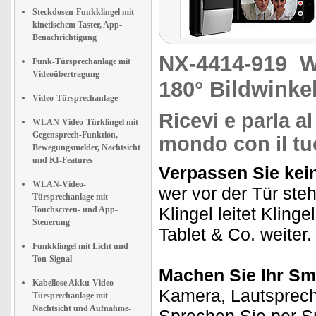
Steckdosen-Funkklingel mit
kinetischem Taster, App-
Benachrichtigung
NX-4414-919
W
Funk-Türsprechanlage mit
Videoübertragung
180° Bildwinke
Video-Türsprechanlage
Ricevi e parla a
WLAN-Video-Türklingel mit
Gegensprech-Funktion,
mondo con il t
Bewegungsmelder, Nachtsicht
und KI-Features
Verpassen Sie kei
WLAN-Video-
wer vor der Tür steh
Türsprechanlage mit
Klingel leitet Kling
Touchscreen- und App-
Steuerung
Tablet & Co. weiter.
Funkklingel mit Licht und
Ton-Signal
Machen Sie Ihr Sm
Kabellose Akku-Video-
Kamera, Lautsprecher
Türsprechanlage mit
Nachtsicht und Aufnahme-