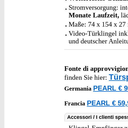
Stromversorgung: int
Monate Laufzeit,
läd
Maße: 74 x 154 x 27
Video-Türklingel in
und deutscher Anleit
Fonte di approvvigi
Türs
finden Sie hier:
PEARL € 9
Germania
PEARL € 59,
Francia
Accessori / I clienti sp