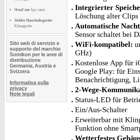
Integrierter Speich
OctaCam
Spy cams
Löschung alter Clips
Sichler Haushaltsgeräte
Automatische Nachts
Klimageräte
Sensor schaltet bei 
WiFi-kompatibel:
un
Sito web di servizio e
supporto del marchio
GHz)
Somikon per le aree di
distribuzione
Kostenlose App für i
Germania, Austria e
Google Play: für Ein
Svizzera
Benachrichtigung, 
Informativa sulla
privacy
2-Wege-Kommunika
Note legali
Status-LED für Betri
Ein/Aus-Schalter
Erweiterbar mit Kling
Funktion ohne Smar
Wetterfestes Gehäu