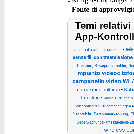
Klingel-Empfänger z
Fonte di approvvig
Temi relativ
App-Kontrol
•
tel
campanello wireless per porta
senza fili con trasmissione
Funktion, Bewegungsmelder, Nac
impianto videocitofo
campanello video WLA
con visione notturna
•
Kabe
Funktion
•
Video-Türklingeln
•
Wifidoorbells
Türsprechanlagen 
Nachtsicht, Personenerkennung, P
Ueberwachungskams kabellose Zuh
wireless con