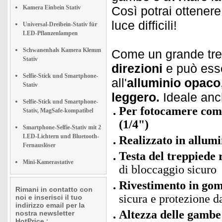
Kamera Einbein Stativ
Così potrai ottener
luce difficili!
Universal-Dreibein-Stativ für
LED-Pflanzenlampen
Schwanenhals Kamera Klemm
Come un grande tre
Stativ
direzioni
e può esse
Selfie-Stick und Smartphone-
all'
alluminio opaco
Stativ
leggero.
Ideale anch
Selfie-Stick und Smartphone-
Per fotocamere comp
Stativ, MagSafe-kompatibel
(1/4")
Smartphone-Selfie-Stativ mit 2
LED-Lichtern und Bluetooth-
Realizzato in allumin
Fernauslöser
Testa del treppiede 
Mini-Kamerastative
di bloccaggio sicuro
Rivestimento in gom
Rimani in contatto con
sicura e protezione da
noi e inserisci il tuo
indirizzo email per la
Altezza delle gambe 
nostra newsletter
HotPrice.: