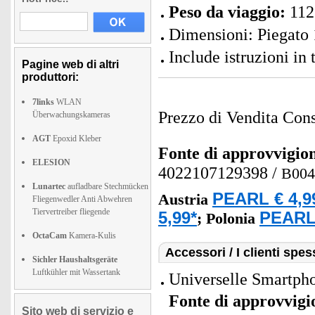
Peso da viaggio:
112
Dimensioni: Piegato 
Include istruzioni in
Pagine web di altri
produttori:
7links
WLAN
Prezzo di Vendita Cons
Überwachungskameras
AGT
Epoxid Kleber
Fonte di approvvigi
ELESION
4022107129398
/
B00
Lunartec
aufladbare Stechmücken
PEARL € 4,9
Austria
Fliegenwedler Anti Abwehren
Tiervertreiber fliegende
5,99*
PEARL 
;
Polonia
OctaCam
Kamera-Kulis
Accessori / I clienti sp
Sichler Haushaltsgeräte
Luftkühler mit Wassertank
Universelle Smartpho
Fonte di approvvig
Sito web di servizio e