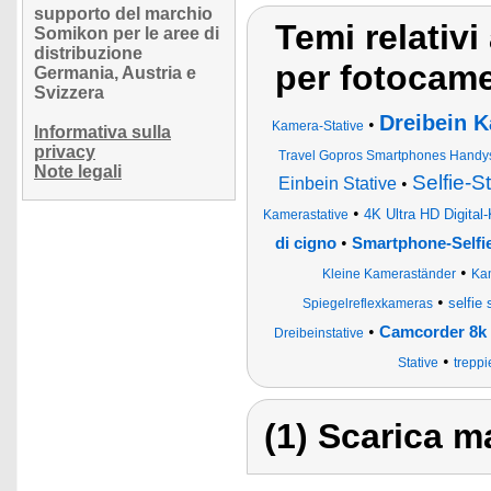
supporto del marchio
Temi relativi
Somikon per le aree di
distribuzione
per fotocam
Germania, Austria e
Svizzera
Dreibein K
•
Kamera-Stative
Informativa sulla
privacy
Travel Gopros Smartphones Handys 
Note legali
Selfie-S
Einbein Stative
•
•
4K Ultra HD Digital
Kamerastative
•
di cigno
Smartphone-Selfie
•
Kleine Kameraständer
Kam
•
selfie
Spiegelreflexkameras
•
Camcorder 8k 
Dreibeinstative
•
Stative
treppi
(1) Scarica ma