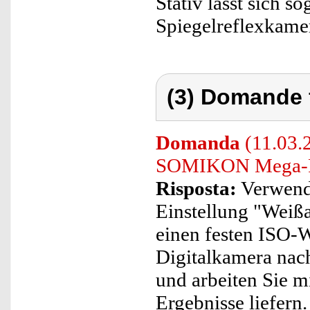
Stativ lässt sich s
Spiegelreflexkame
(3) Domande 
Domanda
(11.03.2
SOMIKON Mega-Fo
Risposta:
Verwende
Einstellung "Weißa
einen festen ISO-We
Digitalkamera nach
und arbeiten Sie m
Ergebnisse liefern