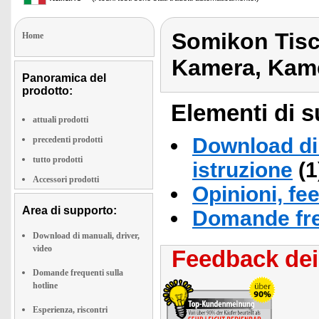
Somikon Tisch
Home
Kamera, Kame
Panoramica del
prodotto:
Elementi di s
attuali prodotti
Download di 
precedenti prodotti
tutto prodotti
istruzione
(1
Accessori prodotti
Opinioni, fe
Area di supporto:
Domande fre
Download di manuali, driver,
video
Feedback dei 
Domande frequenti sulla
hotline
Esperienza, riscontri