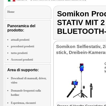
Somikon Pro
Home
STATIV MIT 
Panoramica del
BLUETOOTH
prodotto:
attuali prodotti
So­mi­kon Sel­fie­sta­tiv, 2
precedenti prodotti
stick, Drei­bein-Ka­me­ra­
tutto prodotti
Accessori prodotti
C
r
Area di supporto:
l
Download di manuali, driver,
video
Domande frequenti sulla
hotline
Esperienza, riscontri