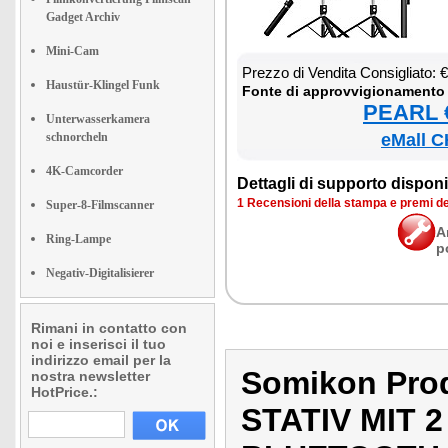
Gadget Archiv
Mini-Cam
Prez­zo di Ven­di­ta Con­si­glia­to:
Haustür-Klingel Funk
Fon­te di ap­prov­vi­gio­na­men­to
PEARL €
Unterwasserkamera
schnorcheln
eMall C
4K-Camcorder
Det­ta­gli di sup­por­to di­spo­ni­b
1 Re­cen­sio­ni del­la stam­pa e pre­mi d
Super-8-Filmscanner
A
Ring-Lampe
p
Negativ-Digitalisierer
Rimani in contatto con
noi e inserisci il tuo
indirizzo email per la
Somikon Pro
nostra newsletter
HotPrice.:
STATIV MIT 