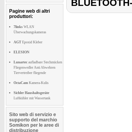
BLUETOOTH
Pagine web di altri
produttori:
7links
WLAN
Überwachungskameras
AGT
Epoxid Kleber
ELESION
Lunartec
aufladbare Stechmücken
Fliegenwedler Anti Abwehren
Tiervertreiber fliegende
OctaCam
Kamera-Kulis
Sichler Haushaltsgeräte
Luftkühler mit Wassertank
Sito web di servizio e
supporto del marchio
Somikon per le aree di
distribuzione