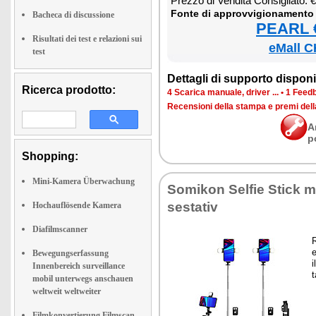
Prez­zo di Ven­di­ta Con­si­glia­to:
Fon­te di ap­prov­vi­gio­na­men­to
Bacheca di discussione
PEARL €
Risultati dei test e relazioni sui
eMall C
test
Det­ta­gli di sup­por­to di­spo­ni­b
Ricerca prodotto:
4 Sca­ri­ca ma­nua­le, dri­ver ...
•
1 Feed­b
Re­cen­sio­ni del­la stam­pa e pre­mi del
A
p
Shopping:
Mini-Kamera Überwachung
So­mi­kon Sel­fie Stick mi
se­sta­tiv
Hochauflösende Kamera
Diafilmscanner
R
e
Bewegungserfassung
i
Innenbereich surveillance
t
mobil unterwegs anschauen
weltweit weltweiter
Filmkonvertierung Filmscan