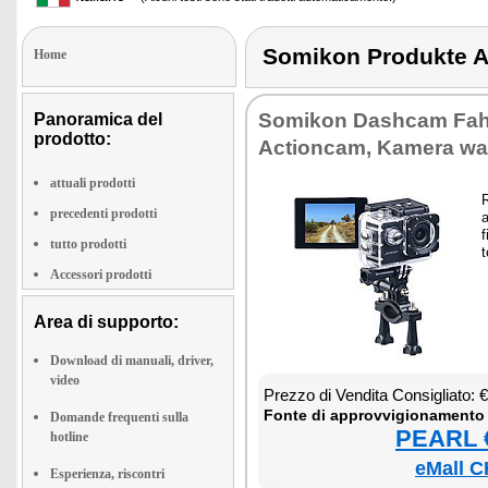
Somikon Produkte
Home
So­mi­kon Da­sh­cam Fahr
Panoramica del
prodotto:
Ac­tion­cam, Ka­me­ra was
attuali prodotti
R
precedenti prodotti
a
f
tutto prodotti
t
Accessori prodotti
Area di supporto:
Download di manuali, driver,
video
Prez­zo di Ven­di­ta Con­si­glia­to:
Fon­te di ap­prov­vi­gio­na­men­to
Domande frequenti sulla
PEARL €
hotline
eMall C
Esperienza, riscontri