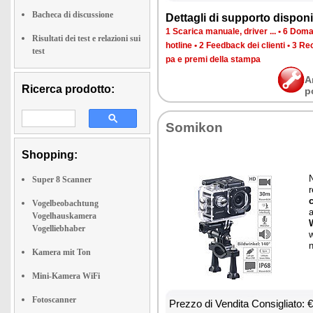
Bacheca di discussione
Det­ta­gli di sup­por­to di­spo­ni­b
1 Sca­ri­ca ma­nua­le, dri­ver ...
•
6 Do­man
Risultati dei test e relazioni sui
ho­tli­ne
•
2 Feed­back dei clien­ti
•
3 Re­c
test
pa e pre­mi del­la stam­pa
A
Ricerca prodotto:
p
So­mi­kon
Shopping:
N
Super 8 Scanner
r
Vogelbeobachtung
Vogelhauskamera
W
Vogelliebhaber
w
Kamera mit Ton
Mini-Kamera WiFi
Fotoscanner
Prez­zo di Ven­di­ta Con­si­glia­to: