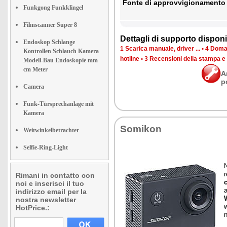
Fon­te di ap­prov­vi­gio­na­men­to
Funkgong Funkklingel
Filmscanner Super 8
Det­ta­gli di sup­por­to di­spo­ni­b
Endoskop Schlange
1 Sca­ri­ca ma­nua­le, dri­ver ...
•
4 Do­man
Kontrollen Schlauch Kamera
ho­tli­ne
•
3 Re­cen­sio­ni del­la stam­pa e
Modell-Bau Endoskopie mm
cm Meter
A
p
Camera
Funk-Türsprechanlage mit
Kamera
So­mi­kon
Weitwinkelbetrachter
Selfie-Ring-Light
N
r
Rimani in contatto con
noi e inserisci il tuo
indirizzo email per la
W
nostra newsletter
w
HotPrice.: