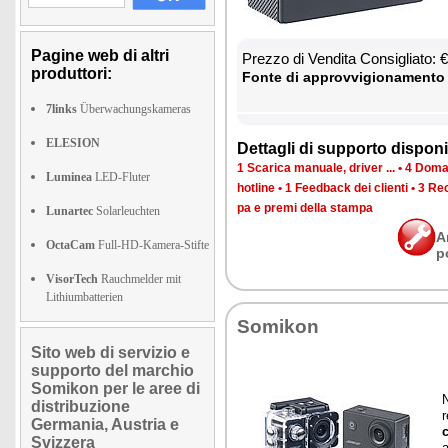
Pagine web di altri
Prez­zo di Ven­di­ta Con­si­glia­to:
produttori:
Fon­te di ap­prov­vi­gio­na­men­to
7links
Überwachungskameras
ELESION
Det­ta­gli di sup­por­to di­spo­ni­b
1 Sca­ri­ca ma­nua­le, dri­ver ...
•
4 Do­man
Luminea
LED-Fluter
ho­tli­ne
•
1 Feed­back dei clien­ti
•
3 Re­c
pa e pre­mi del­la stam­pa
Lunartec
Solarleuchten
A
OctaCam
Full-HD-Kamera-Stifte
p
VisorTech
Rauchmelder mit
Lithiumbatterien
So­mi­kon
Sito web di servizio e
supporto del marchio
Somikon per le aree di
N
distribuzione
r
Germania, Austria e
Svizzera