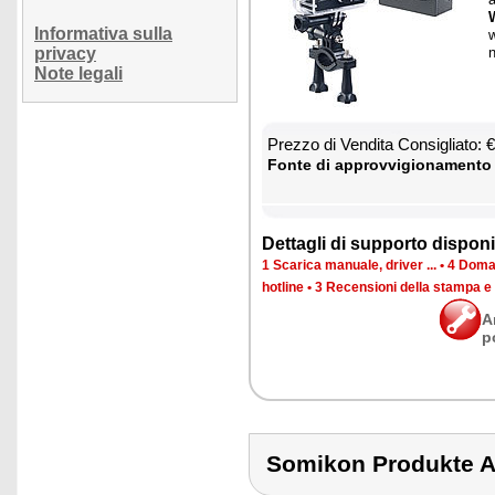
W
Informativa sulla
w
privacy
Note legali
Prez­zo di Ven­di­ta Con­si­glia­to:
Fon­te di ap­prov­vi­gio­na­men­to
Det­ta­gli di sup­por­to di­spo­ni­b
1 Sca­ri­ca ma­nua­le, dri­ver ...
•
4 Do­man
ho­tli­ne
•
3 Re­cen­sio­ni del­la stam­pa e
A
p
Somikon Produkte