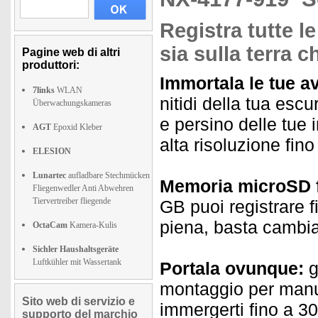
Registra tutte le
sia sulla terra 
Pagine web di altri
produttori:
Immortala le tue av
7links
WLAN
nitidi della tua esc
Überwachungskameras
e persino delle tue 
AGT
Epoxid Kleber
alta risoluzione fin
ELESION
Lunartec
aufladbare Stechmücken
Memoria microSD f
Fliegenwedler Anti Abwehren
Tiervertreiber fliegende
GB puoi registrare 
piena, basta cambia
OctaCam
Kamera-Kulis
Sichler Haushaltsgeräte
Luftkühler mit Wassertank
Portala ovunque:
g
montaggio per manub
Sito web di servizio e
immergerti fino a 30 
supporto del marchio