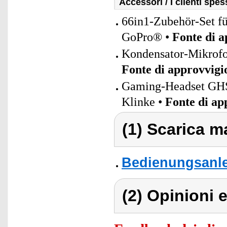
Accessori / I clienti sp
66in1-Zubehör-Set f
GoPro® •
Fonte di 
Kondensator-Mikrofo
Fonte di approvvig
Gaming-Headset GHS-
Klinke •
Fonte di a
(1) Scarica ma
Bedienungsanle
(2) Opinioni e