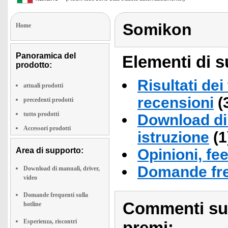
Somikon
Home
Panoramica del
Elementi di s
prodotto:
Risultati dei
attuali prodotti
recensioni
(
precedenti prodotti
tutto prodotti
Download di 
Accessori prodotti
istruzione
(1
Area di supporto:
Opinioni, fe
Domande fre
Download di manuali, driver,
video
Domande frequenti sulla
Commenti sull
hotline
Esperienza, riscontri
premi: