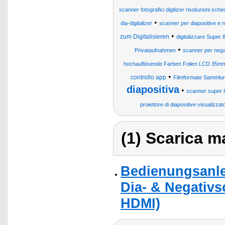
scanner fotografici digitizer risoluzioni sc
•
dia-digitalizer
scanner per diapositive e n
•
zum Digitalisieren
digitalizzare Super 
•
Privataufnahmen
scanner per negat
hochauflösende Farben Folien LCD 35mm
•
controllo app
Filmformate Sammlun
diapositiva
•
scanner super 
proiettore di diapositive visualizzato
(1) Scarica ma
Bedienungsanle
Dia- & Negativs
HDMI)