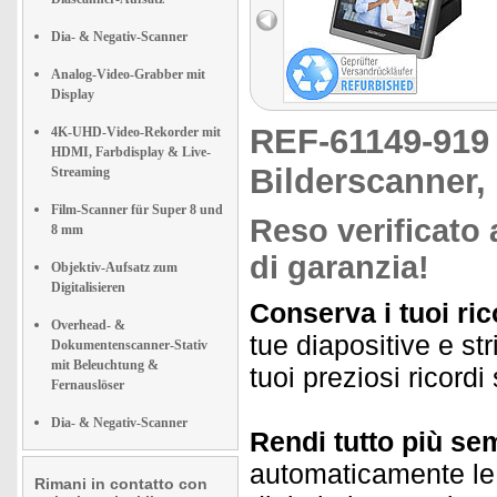
Dia- & Negativ-Scanner
Analog-Video-Grabber mit
Display
REF-61149-91
4K-UHD-Video-Rekorder mit
HDMI, Farbdisplay & Live-
Bilderscanner,
Streaming
Film-Scanner für Super 8 und
Reso verificato 
8 mm
di garanzia!
Objektiv-Aufsatz zum
Digitalisieren
Conserva i tuoi rico
Overhead- &
tue diapositive e st
Dokumentenscanner-Stativ
mit Beleuchtung &
tuoi preziosi ricord
Fernauslöser
Dia- & Negativ-Scanner
Rendi tutto più se
automaticamente le 
Rimani in contatto con