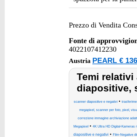
Prezzo di Vendita Cons
Fonte di approvvigi
4022107412230
PEARL € 136
Austria
Temi relativi
diapositive, 
•
scanner diapositive e negativi
trasferime
megapixel, scanner per foto, pixel, visua
correzione immagine archiviazione adatt
•
Megapixel
4K Ultra HD Digital-Kameras m
•
diapositive e negativi
Film-Negative dig