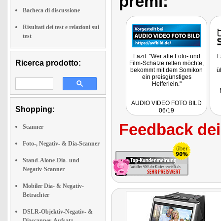
premi:
Bacheca di discussione
Risultati dei test e relazioni sui
test
Fazit: "Wer alte Foto- und
F
Ricerca prodotto:
Film-Schätze retten möchte,
bekommt mit dem Somikon
ü
ein preisgünstiges
Helferlein."
d
AUDIO VIDEO FOTO BILD
Shopping:
06/19
Feedback dei 
Scanner
Foto-, Negativ- & Dia-Scanner
Stand-Alone-Dia- und
Negativ-Scanner
Mobiler Dia- & Negativ-
Betrachter
DSLR-Objektiv-Negativ- &
Diascanner-Aufsatz