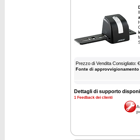
D
I
a
H
k
M
S
Prez­zo di Ven­di­ta Con­si­glia­to:
Fon­te di ap­prov­vi­gio­na­men­to
Det­ta­gli di sup­por­to di­spo­ni­b
1 Feed­back dei clien­ti
A
p