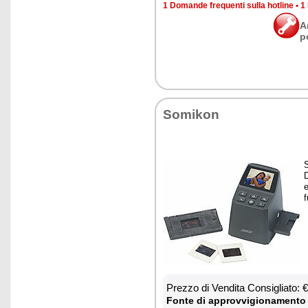
1 Do­man­de fre­quen­ti sul­la ho­tli­ne
•
1 
A
p
So­mi­kon
S
D
e
f
Prez­zo di Ven­di­ta Con­si­glia­to:
Fon­te di ap­prov­vi­gio­na­men­to