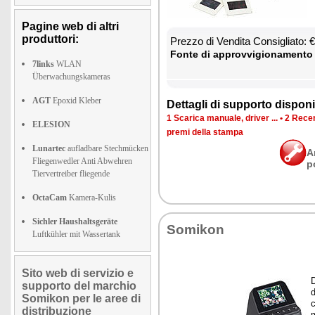
Pagine web di altri
produttori:
Prez­zo di Ven­di­ta Con­si­glia­to:
Fon­te di ap­prov­vi­gio­na­men­to
7links
WLAN
Überwachungskameras
AGT
Epoxid Kleber
Det­ta­gli di sup­por­to di­spo­ni­b
1 Sca­ri­ca ma­nua­le, dri­ver ...
•
2 Re­cen
ELESION
pre­mi del­la stam­pa
Lunartec
aufladbare Stechmücken
A
Fliegenwedler Anti Abwehren
p
Tiervertreiber fliegende
OctaCam
Kamera-Kulis
Sichler Haushaltsgeräte
So­mi­kon
Luftkühler mit Wassertank
Sito web di servizio e
D
supporto del marchio
d
Somikon per le aree di
c
distribuzione