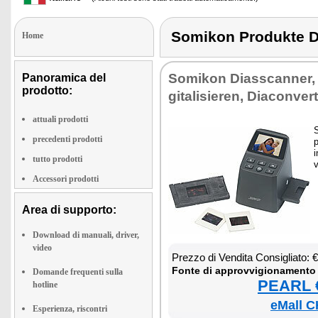
Somikon Produkte 
Home
So­mi­kon Dias­scan­ner, N
Panoramica del
prodotto:
gi­ta­li­sie­ren, Dia­con­ver­
attuali prodotti
S
precedenti prodotti
p
i
tutto prodotti
v
Accessori prodotti
Area di supporto:
Download di manuali, driver,
video
Prez­zo di Ven­di­ta Con­si­glia­to:
Fon­te di ap­prov­vi­gio­na­men­to
Domande frequenti sulla
PEARL €
hotline
eMall C
Esperienza, riscontri