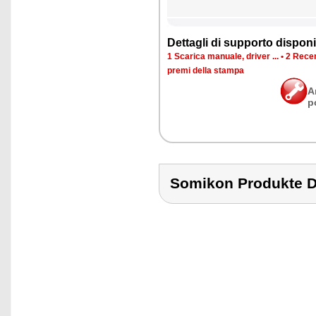
Det­ta­gli di sup­por­to di­spo­ni­b
1 Sca­ri­ca ma­nua­le, dri­ver ...
•
2 Re­cen
pre­mi del­la stam­pa
A
p
Somikon Produkte 