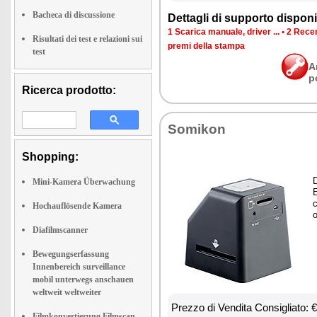
Bacheca di discussione
Det­ta­gli di sup­por­to di­spo­ni­b
1 Sca­ri­ca ma­nua­le, dri­ver ...
•
2 Re­cen
Risultati dei test e relazioni sui
pre­mi del­la stam­pa
test
A
p
Ricerca prodotto:
So­mi­kon
Shopping:
D
Mini-Kamera Überwachung
E
c
Hochauflösende Kamera
o
Diafilmscanner
Bewegungserfassung
Innenbereich surveillance
mobil unterwegs anschauen
weltweit weltweiter
Prez­zo di Ven­di­ta Con­si­glia­to:
Filmkonvertierung Filmscan