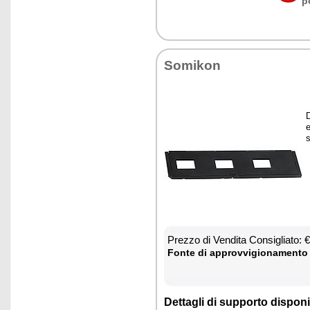
p
So­mi­kon
D
e
s
Prez­zo di Ven­di­ta Con­si­glia­to: 
Fon­te di ap­prov­vi­gio­na­men­to
Det­ta­gli di sup­por­to di­spo­ni­b