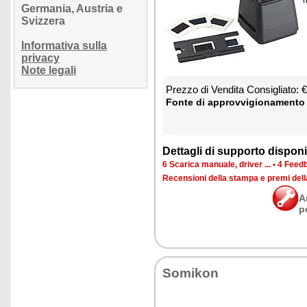
Germania, Austria e
Svizzera
Informativa sulla
privacy
Note legali
Prez­zo di Ven­di­ta Con­si­glia­to:
Fon­te di ap­prov­vi­gio­na­men­to
Det­ta­gli di sup­por­to di­spo­ni­b
6 Sca­ri­ca ma­nua­le, dri­ver ...
•
4 Feed­b
Re­cen­sio­ni del­la stam­pa e pre­mi del
A
p
So­mi­kon