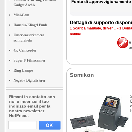
Fon­te di ap­prov­vi­gio­na­men­to
Gadget Archiv
Mini-Cam
Det­ta­gli di sup­por­to di­spo­ni­b
Haustür-Klingel Funk
1 Sca­ri­ca ma­nua­le, dri­ver ...
•
1 Do­man
ho­tli­ne
Unterwasserkamera
schnorcheln
A
p
4K-Camcorder
Super-8-Filmscanner
Ring-Lampe
So­mi­kon
Negativ-Digitalisierer
Rimani in contatto con
S
noi e inserisci il tuo
D
indirizzo email per la
e
nostra newsletter
f
HotPrice.: