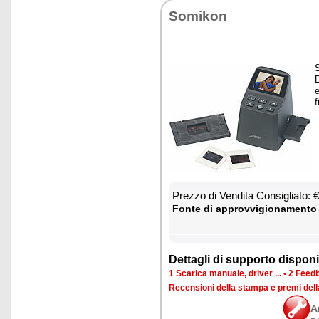
So­mi­kon
S
D
e
f
Prez­zo di Ven­di­ta Con­si­glia­to:
Fon­te di ap­prov­vi­gio­na­men­to
Det­ta­gli di sup­por­to di­spo­ni­b
1 Sca­ri­ca ma­nua­le, dri­ver ...
•
2 Feed­b
Re­cen­sio­ni del­la stam­pa e pre­mi del
A