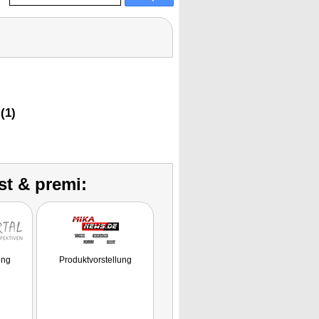
(1)
st & premi:
ung
Produktvorstellung