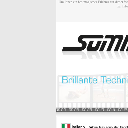
Um Ihnen ein bestmögliches Erlebnis auf dieser We
zu. Inf
Italiano
(Alcuni testi sono stati trado