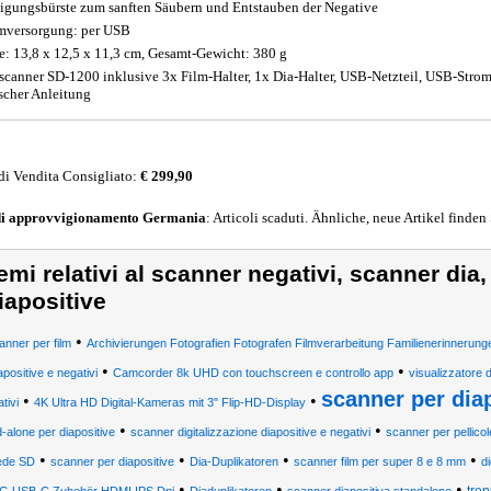
igungsbürste zum sanften Säubern und Entstauben der Negative
mversorgung: per USB
: 13,8 x 12,5 x 11,3 cm, Gesamt-Gewicht: 380 g
scanner SD-1200 inklusive 3x Film-Halter, 1x Dia-Halter, USB-Netzteil, USB-Str
scher Anleitung
di Vendita Consigliato:
€ 299,90
di approvvigionamento
Germania
: Articoli scaduti. Ähnliche, neue Artikel finden
emi relativi al scanner negativi, scanner dia
iapositive
•
anner per film
Archivierungen Fotografien Fotografen Filmverarbeitung Familienerinnerung
•
•
apositive e negativi
Camcorder 8k UHD con touchscreen e controllo app
visualizzatore d
scanner per diap
•
•
tivi
4K Ultra HD Digital-Kameras mit 3" Flip-HD-Display
•
•
-alone per diapositive
scanner digitalizzazione diapositive e negativi
scanner per pellicol
•
•
•
•
ede SD
scanner per diapositive
Dia-Duplikatoren
scanner film per super 8 e 8 mm
di
•
•
•