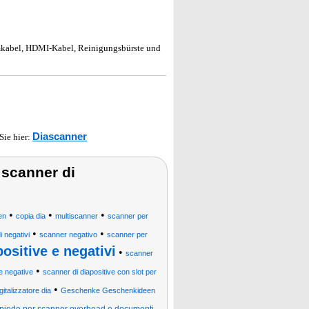
omkabel, HDMI-Kabel, Reinigungsbürste und
Diascanner
 Sie hier:
, scanner di
•
•
•
en
copia dia
multiscanner
scanner per
•
•
i negativi
scanner negativo
scanner per
ositive e negativi
•
scanner
•
e negative
scanner di diapositive con slot per
•
gitalizzatore dia
Geschenke Geschenkideen