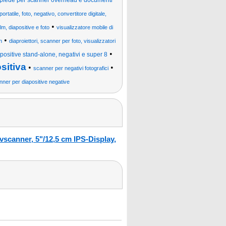
ppiede per scanner overhead e documenti
ortatile, foto, negativo, convertitore digitale,
•
lm, diapositive e foto
visualizzatore mobile di
•
n
diaproiettori, scanner per foto, visualizzatori
•
positive stand-alone, negativi e super 8
sitiva
•
•
scanner per negativi fotografici
nner per diapositive negative
scanner, 5"/12,5 cm IPS-Display,