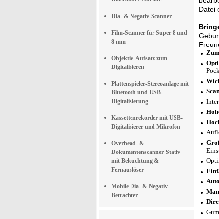
bearbe
Datei 
Dia- & Negativ-Scanner
Bringe
Film-Scanner für Super 8 und
Geburt
8 mm
Freun
Zum 
Objektiv-Aufsatz zum
Opti
Digitalisieren
Pock
Wich
Plattenspieler-Stereoanlage mit
Scan
Bluetooth und USB-
Digitalisierung
Inte
Hohe
Kassettenrekorder mit USB-
Hoc
Digitalisierer und Mikrofon
Aufl
Groß
Overhead- &
Eins
Dokumentenscanner-Stativ
Opti
mit Beleuchtung &
Fernauslöser
Einf
Auto
Mobile Dia- & Negativ-
Manu
Betrachter
Dire
Gumm