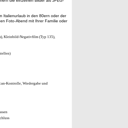
ern die einzelnen Bilder als JPEG-
Italienurlaub in den 80ern oder der
 den Foto-Abend mit Ihrer Familie oder
), Kleinbild-Negativfilm (Typ 135),
tellen)
Scan-Kontrolle, Wiedergabe und
assen
chluss