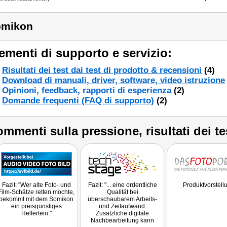
omikon
ementi di supporto e servizio:
Risultati dei test dai test di prodotto & recensioni
(4)
Download di manuali, driver, software, video istruzione
Opinioni, feedback, rapporti di esperienza
(2)
Domande frequenti (FAQ di supporto)
(2)
mmenti sulla pressione, risultati dei te
Fazit: "Wer alte Foto- und
Fazit: "... eine ordentliche
Produktvorstell
Film-Schätze retten möchte,
Qualität bei
bekommt mit dem Somikon
überschaubarem Arbeits-
ein preisgünstiges
und Zeitaufwand.
Helferlein."
Zusätzliche digitale
Nachbearbeitung kann