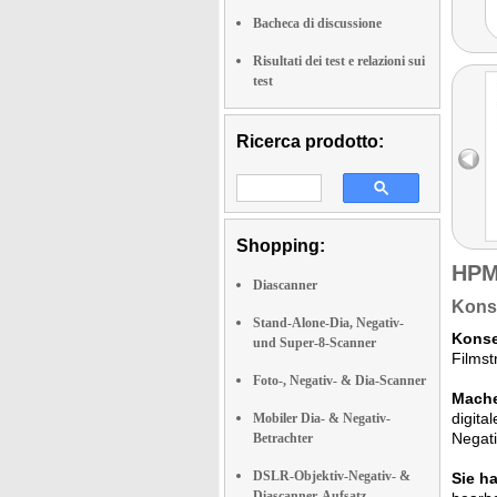
Bacheca di discussione
Risultati dei test e relazioni sui
test
Ricerca prodotto:
Shopping:
HPM
Diascanner
Konse
Stand-Alone-Dia, Negativ-
Konse
und Super-8-Scanner
Filmst
Foto-, Negativ- & Dia-Scanner
Mache
digita
Mobiler Dia- & Negativ-
Negati
Betrachter
DSLR-Objektiv-Negativ- &
Sie h
Diascanner-Aufsatz