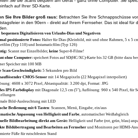
iten Sie die Scans bequem am Gerät - ganz ohne Computer. Sie speich
einfach auf Ihrer SD-Karte.
n Sie Ihre Bilder groß raus:
Betrachten Sie Ihre Schnappschüsse vom 
stagsfeier in den 90ern - direkt auf Ihrem Fernseher. Das ist ideal für
den.
bequemen Digitalisieren von Urlaubs-Dias und Negativen
mal positionierte Fotos:
Halter für Dias (Kleinbild, mit und ohne Rahmen, 5 x 5 cm
etfilm (Typ 110) und Instamaticfilm (Typ 126)
tig:
Scannt nur Einzelbilder,
keine
Super-8-Filme!
nt ohne Computer:
speichert Fotos auf SD(HC/XC)-Karte bis 32 GB (bitte dazu bes
rner Speicher mit 100 MB
 Scan-Geschwindigkeit:
5 Sekunden pro Bild
hauflösender CMOS-Sensor
mit 14 Megapixeln (22 Megapixel interpoliert)
ösung: 4608 x 3072 Pixel, Abtastqualität: 3.200 dpi, Format: JPG
es IPS-Farbdisplay
mit Diagonale 12,5 cm (5"), Auflösung: 960 x 540 Pixel, für 
tellungen
male Bild-Ausleuchtung mit LED
ache Bedienung mit 6 Tasten
: Scannen, Menü, Eingabe, ein/aus
matische Anpassung von Helligkeit und Farbe
, automatischer Weißabgleich
elle Bildbearbeitung direkt am Gerät:
Helligkeit und Farbe (rot, grün, blau) anp
kte Bildübertragung und Bearbeiten an Fernseher
und Monitoren per HDMI-Ans
ierte Füße für rutschfesten Stand