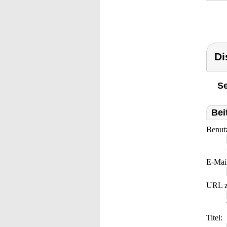
Di
Se
Bei
Benut
E-Mai
URL z
Titel: