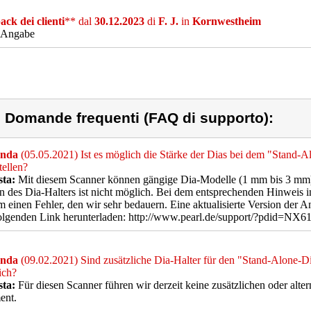
ck dei clienti
** dal
30.12.2023
di
F. J.
in
Kornwestheim
 Angabe
) Domande frequenti (FAQ di supporto):
nda
(05.05.2021) Ist es möglich die Stärke der Dias bei dem "Stand-
tellen?
sta:
Mit diesem Scanner können gängige Dia-Modelle (1 mm bis 3 mm) 
 des Dia-Halters ist nicht möglich. Bei dem entsprechenden Hinweis i
m einen Fehler, den wir sehr bedauern. Eine aktualisierte Version der 
lgenden Link herunterladen: http://www.pearl.de/support/?pdid=NX6
nda
(09.02.2021) Sind zusätzliche Dia-Halter für den "Stand-Alone-Di
lich?
sta:
Für diesen Scanner führen wir derzeit keine zusätzlichen oder alte
ent.