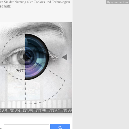
men Sie der Nutzung aller Cookies und Technologien
Hy-phen-a-tion
schutz
: