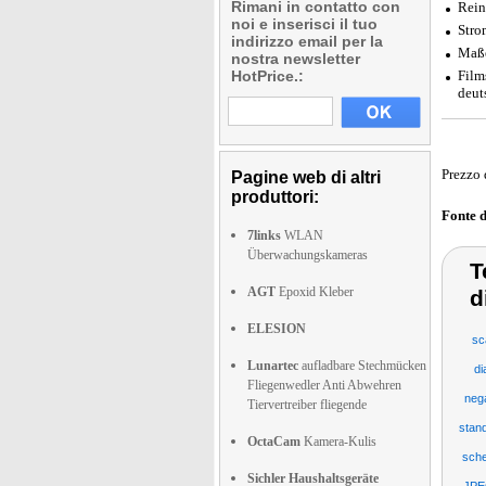
Rimani in contatto con
Rein
noi e inserisci il tuo
Stro
indirizzo email per la
Maße
nostra newsletter
HotPrice.:
Film
deut
Prezzo 
Pagine web di altri
produttori:
Fonte 
7links
WLAN
Überwachungskameras
T
AGT
Epoxid Kleber
d
ELESION
sc
Lunartec
aufladbare Stechmücken
di
Fliegenwedler Anti Abwehren
nega
Tiervertreiber fliegende
stand
OctaCam
Kamera-Kulis
sch
Sichler Haushaltsgeräte