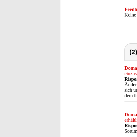
Feedba
Keine
(2
Doma
einzus
Rispo
Ändern
sich u
dem fo
Doma
erhält
Rispo
Sortim