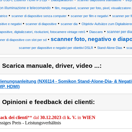
tre
G USB-C Zubehör HDMI IPS Dpi
Diaduplikatoren
scanner diapositiva standalone
•
on illuminazione e telecomando
film, megapixel, scanner per foto, pixel, visualizzatore p
•
•
•
atrice
scanner di diapositive senza computer
scanner per film e negativi
scanner per fi
•
•
•
sitive e negativi
scanner di diapositive
scanner dia
Objektiv-Aufsätze zum Digitalisiere
•
•
scanner per dia
iapositive, digitalizzatori, risoluzioni, fotocamere vintage retrò
Diascans
scanner foto, negativo e diapo
•
ner di diapositive con slot per sd
•
•
scanner per diapositive e negativi per obiettivi DSLR
Stand-Alone-Dias
sca
) Scarica manuale, driver, video ...:
ienungsanleitung (NX6114 - Somikon Stand-Alone-Dia- & Negativ
MP, HDMI)
) Opinioni e feedback dei clienti:
ck dei clienti
** dal
30.12.2023
di
k. V.
in
WIEN
assiges Preis - Leistungsverhältnis