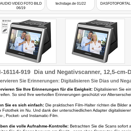
dann noch erfolgen,muss
AUDIO VIDEO FOTO BILD
techstage.de 01/22
DASFOTOPORTAL 
es aber in den meisten
06/19
Fällen nicht. Die Kosten
halten sich in Grenzen."
-16114-919
Dia und Negativscanner, 12,5-cm-D
rvieren Sie
Erinnerungen:
Digitalisieren
Sie Dias und Negat
rvieren Sie Ihre Erinnerungen für die Ewigkeit:
Digitalisieren Sie ei
reifen. So sind Ihre wertvollen Erinnerungen geschützt vor Altersers
n Sie es sich einfach:
Die praktischen Film-Halter richten die Bilder 
le Fotothek im Nu. Und dank der unterschiedlichen Adapter digitalisieren
v-, Pocket- und Instamatic-Film.
aben die volle Aufnahme-Kontrolle:
Betrachten Sie die Scans sofort 