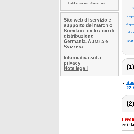
JPE
Luftkühler mit Wassertank
c
copi
Sito web di servizio e
diapo
supporto del marchio
Somikon per le aree di
di d
distribuzione
scan
Germania, Austria e
Svizzera
Informativa sulla
privacy
(1
Note legali
Bed
22 
(2
Feedba
erstkl