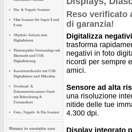
Displays, Dias
Dia- & Negativ-Scanner
Reso verificato 
Film-Scanner für Super 8 und
di garanzia!
8 mm
Digitalizza negativi
Objektiv-Aufsatz zum
Digitalisieren
trasforma rapidamen
Plattenspieler-Stereoanlage mit
negativi in foto digi
Bluetooth und USB-
ricordi per sempre e
Digitalisierung
amici.
Kassettenrekorder mit USB-
Digitalisierer und Mikrofon
Sensore ad alta ri
Overhead- &
Dokumentenscanner-Stativ
una risoluzione inte
mit Beleuchtung &
Fernauslöser
nitide delle tue imm
4.300 dpi.
Foto-, Negativ- & Dia-Scanner
Display integrato p
Rimani in contatto con