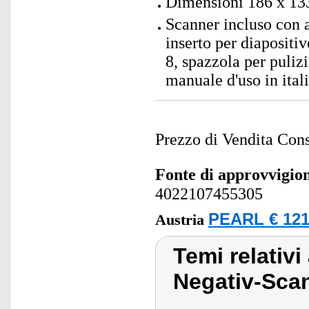
Dimensioni 186 x 13
Scanner incluso con a
inserto per diapositi
8, spazzola per puli
manuale d'uso in ital
Prezzo di Vendita Cons
Fonte di approvvigi
4022107455305
PEARL € 121
Austria
Temi relativ
Negativ-Sca