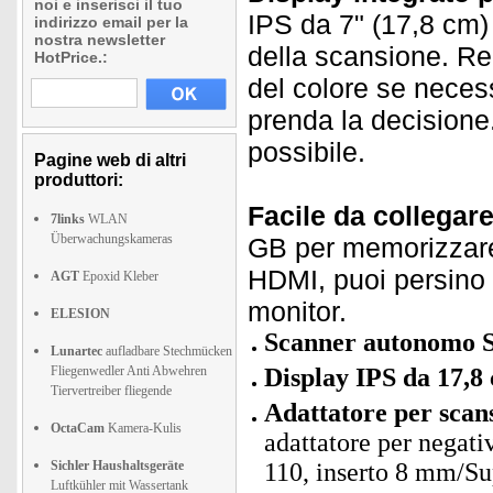
noi e inserisci il tuo
IPS da 7" (17,8 cm)
indirizzo email per la
nostra newsletter
della scansione. R
HotPrice.:
del colore se neces
prenda la decisione.
possibile.
Pagine web di altri
produttori:
Facile da collegare
7links
WLAN
Überwachungskameras
GB per memorizzare 
HDMI, puoi persino 
AGT
Epoxid Kleber
monitor.
ELESION
Scanner autonomo SD-
Lunartec
aufladbare Stechmücken
Fliegenwedler Anti Abwehren
Display IPS da 17,8
Tiervertreiber fliegende
Adattatore per scan
OctaCam
Kamera-Kulis
adattatore per negativ
Sichler Haushaltsgeräte
110, inserto 8 mm/Su
Luftkühler mit Wassertank