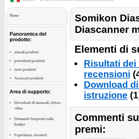
Somikon Dias
Home
Diascanner m
Panoramica del
prodotto:
Elementi di s
attuali prodotti
Risultati dei
precedenti prodotti
tutto prodotti
recensioni
(
Accessori prodotti
Download di 
Area di supporto:
istruzione
(1
Download di manuali, driver,
video
Commenti sull
Domande frequenti sulla
hotline
premi:
Esperienza, riscontri