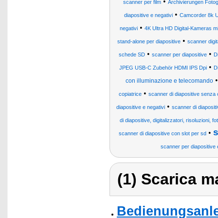
•
scanner per film
Archivierungen Fotog
•
diapositive e negativi
Camcorder 8k U
•
negativi
4K Ultra HD Digital-Kameras mi
•
stand-alone per diapositive
scanner digit
•
•
schede SD
scanner per diapositive
D
•
JPEG USB-C Zubehör HDMI IPS Dpi
D
con illuminazione e telecomando
•
copiatrice
scanner di diapositive senza
•
diapositive e negativi
scanner di diaposit
di diapositive, digitalizzatori, risoluzioni,
s
•
scanner di diapositive con slot per sd
scanner per diapositive 
(1) Scarica ma
Bedienungsanle