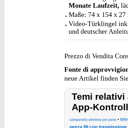
Monate Laufzeit,
läd
Maße: 74 x 154 x 27
Video-Türklingel in
und deutscher Anleit
Prezzo di Vendita Cons
Fonte di approvvigi
neue Artikel finden Si
Temi relativ
App-Kontrol
•
tel
campanello wireless per porta
senza fili con trasmissione