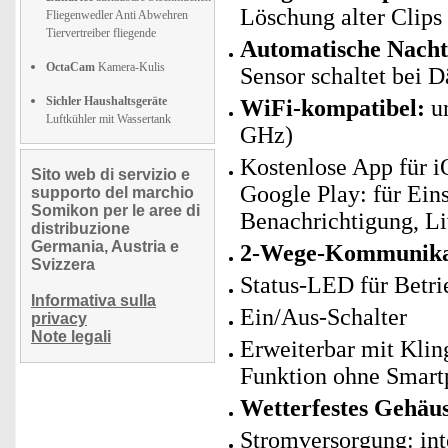
Löschung alter Clips
Fliegenwedler Anti Abwehren
Tiervertreiber fliegende
Automatische Nachts
OctaCam
Kamera-Kulis
Sensor schaltet bei 
Sichler Haushaltsgeräte
WiFi-kompatibel:
un
Luftkühler mit Wassertank
GHz)
Kostenlose App für i
Sito web di servizio e
Google Play: für Ein
supporto del marchio
Somikon per le aree di
Benachrichtigung, 
distribuzione
Germania, Austria e
2-Wege-Kommunika
Svizzera
Status-LED für Betri
Informativa sulla
Ein/Aus-Schalter
privacy
Note legali
Erweiterbar mit Kling
Funktion ohne Smar
Wetterfestes Gehäu
Stromversorgung: int