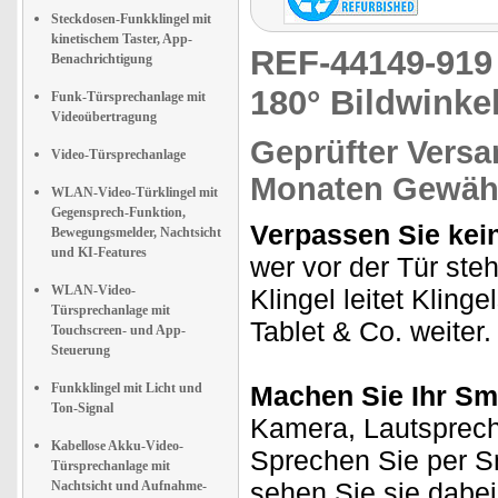
Steckdosen-Funkklingel mit
kinetischem Taster, App-
REF-44149-91
Benachrichtigung
180° Bildwinke
Funk-Türsprechanlage mit
Videoübertragung
Geprüfter Versa
Video-Türsprechanlage
Monaten Gewähr
WLAN-Video-Türklingel mit
Gegensprech-Funktion,
Verpassen Sie kei
Bewegungsmelder, Nachtsicht
und KI-Features
wer vor der Tür steh
WLAN-Video-
Klingel leitet Kling
Türsprechanlage mit
Tablet & Co. weiter.
Touchscreen- und App-
Steuerung
Funkklingel mit Licht und
Machen Sie Ihr Sm
Ton-Signal
Kamera, Lautsprecher
Kabellose Akku-Video-
Sprechen Sie per S
Türsprechanlage mit
sehen Sie sie dabei
Nachtsicht und Aufnahme-