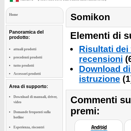
Somikon
Home
Panoramica del
Elementi di s
prodotto:
Risultati dei
attuali prodotti
recensioni
(
precedenti prodotti
tutto prodotti
Download di 
Accessori prodotti
istruzione
(1
Area di supporto:
Commenti sull
Download di manuali, driver,
video
premi:
Domande frequenti sulla
hotline
Esperienza, riscontri