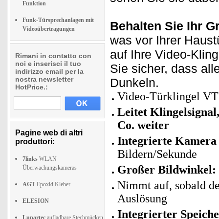
Funktion
Funk-Türsprechanlagen mit
Behalten Sie Ihr G
Videoübertragungen
was vor Ihrer Haust
auf Ihre Video-Klin
Rimani in contatto con
noi e inserisci il tuo
Sie sicher, dass all
indirizzo email per la
nostra newsletter
Dunkeln.
HotPrice.:
Video-Türklingel 
Leitet Klingelsigna
Co. weiter
Pagine web di altri
Integrierte Kamera
produttori:
Bildern/Sekunde
7links
WLAN
Großer Bildwinkel:
Überwachungskameras
Nimmt auf, sobald de
AGT
Epoxid Kleber
Auslösung
ELESION
Integrierter Speich
Lunartec
aufladbare Stechmücken