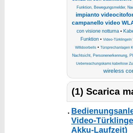
Funktion, Bewegungsmelder, Nac
impianto videocitofo
campanello video WLA
con visione notturna
•
Kabe
Funktion
•
Video-Türklingeln
•
Wifidoorbells
Türsprechanlagen 
Nachtsicht, Personenerkennung, P
Ueberwachungskams kabellose Zuh
wireless con
(1) Scarica ma
Bedienungsanle
Video-Türklinge
Akku-Laufzeit)