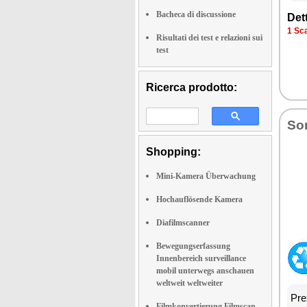
Bacheca di discussione
Det­
1 Sca­
Risultati dei test e relazioni sui
test
Ricerca prodotto:
So­
Shopping:
Mini-Kamera Überwachung
Hochauflösende Kamera
Diafilmscanner
Bewegungserfassung
Innenbereich surveillance
mobil unterwegs anschauen
weltweit weltweiter
Prez
Filmkonvertierung Filmscan