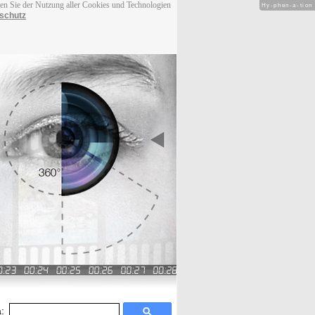
men Sie der Nutzung aller Cookies und Technologien
Hy-phen-a-tion
schutz
: