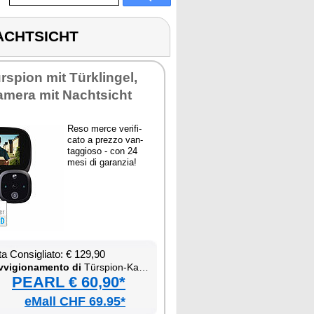
ACHTSICHT
rspion mit Türklin­gel,
me­ra mit Na­ch­tsi­cht
Re­so mer­ce ve­ri­fi­
ca­to a prez­zo van­
tag­gio­so - con 24
me­si di ga­ran­zia!
ta Con­si­glia­to: € 129,90
­vi­gio­na­men­to di
Türspion-Ka­me­ra mit Na­ch­tsi­cht
PEARL € 60,90*
eMall CHF 69.95*