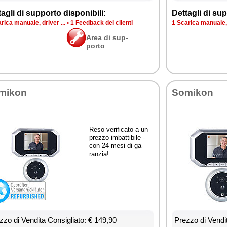
ta­gli di sup­por­to di­spo­ni­bi­li:
Det­ta­gli di sup­
ri­ca ma­nua­le, dri­ver ...
•
1 Feed­back dei clien­ti
1 Sca­ri­ca ma­nua­le, 
Area di sup­
por­to
mi­kon
So­mi­kon
Re­so ve­ri­fi­ca­to a un
prez­zo im­bat­ti­bi­le -
con 24 me­si di ga­
ran­zia!
­zo di Ven­di­ta Con­si­glia­to: € 149,90
Prez­zo di Ven­di­