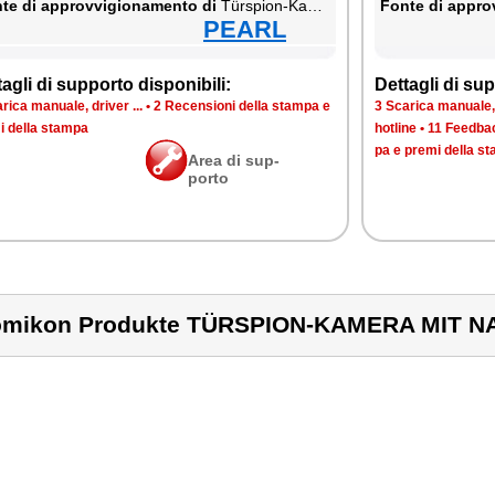
te di ap­prov­vi­gio­na­men­to di
Türspion-Ka­me­ra mit Na­ch­tsi­cht
Fon­te di ap­prov
PEARL
ta­gli di sup­por­to di­spo­ni­bi­li:
Det­ta­gli di sup­
ri­ca ma­nua­le, dri­ver ...
•
2 Re­cen­sio­ni del­la stam­pa e
3 Sca­ri­ca ma­nua­le, 
i del­la stam­pa
ho­tli­ne
•
11 Feed­bac
pa e pre­mi del­la s
Area di sup­
por­to
mikon Produkte TÜRSPION-KAMERA MIT N