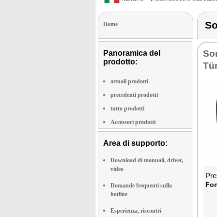
So
Home
So­
Panoramica del
prodotto:
Tür
attuali prodotti
precedenti prodotti
tutto prodotti
Accessori prodotti
Area di supporto:
Download di manuali, driver,
video
Prez
Fon­
Domande frequenti sulla
hotline
Esperienza, riscontri