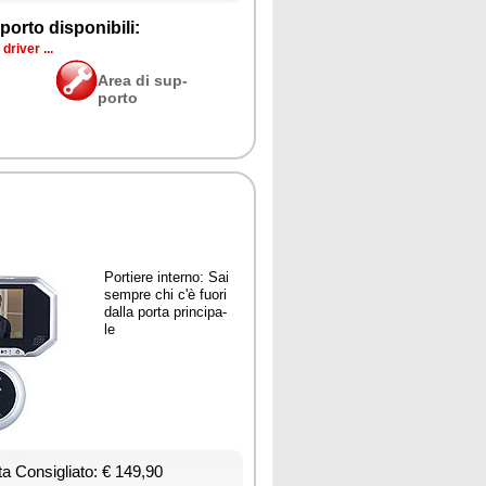
por­to di­spo­ni­bi­li:
dri­ver ...
Area di sup­
por­to
Por­tie­re in­ter­no: Sai
sem­pre chi c'è fuo­ri
dal­la por­ta prin­ci­pa­
le
ta Con­si­glia­to: € 149,90