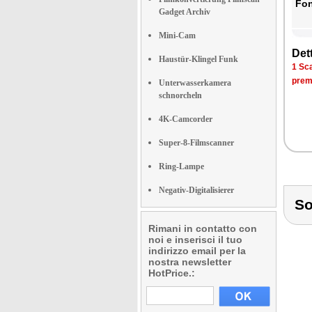
Fon­
Gadget Archiv
Mini-Cam
Det­
Haustür-Klingel Funk
1 Sca­
pre­m
Unterwasserkamera
schnorcheln
4K-Camcorder
Super-8-Filmscanner
Ring-Lampe
Negativ-Digitalisierer
So
Rimani in contatto con
noi e inserisci il tuo
indirizzo email per la
nostra newsletter
HotPrice.: