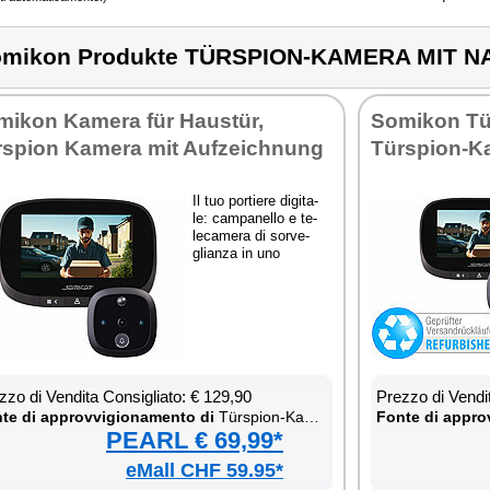
mikon Produkte TÜRSPION-KAMERA MIT N
mi­kon Ka­me­ra für Hau­stür,
So­mi­kon Tü
spion Ka­me­ra mit Au­f­zeich­nung
Türspion-Ka­
Il tuo por­tie­re di­gi­ta­
le: cam­pa­nel­lo e te­
le­ca­me­ra di sor­ve­
glian­za in uno
­zo di Ven­di­ta Con­si­glia­to: € 129,90
Prez­zo di Ven­di­
te di ap­prov­vi­gio­na­men­to di
Türspion-Ka­me­ra mit Na­ch­tsi­cht
Fon­te di ap­prov
PEARL € 69,99*
eMall CHF 59.95*