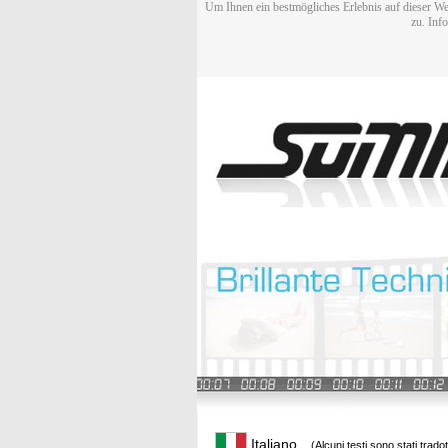
Um Ihnen ein bestmögliches Erlebnis auf dieser We
zu. Inf
Italiano
(Alcuni testi sono stati trado