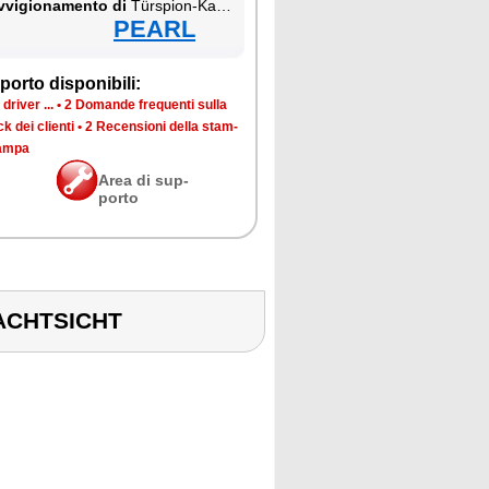
­vi­gio­na­men­to di
Türspion-Ka­me­ra mit Na­ch­tsi­cht
PEARL
por­to di­spo­ni­bi­li:
dri­ver ...
•
2 Do­man­de fre­quen­ti sul­la
k dei clien­ti
•
2 Re­cen­sio­ni del­la stam­
tam­pa
Area di sup­
por­to
ACHTSICHT