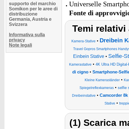
Universelle Smartpho
supporto del marchio
Somikon per le aree di
Fonte di approvvig
distribuzione
Germania, Austria e
Svizzera
Temi relativi
Informativa sulla
Dreibein K
privacy
•
Kamera-Stative
Note legali
Travel Gopros Smartphones Handys 
Selfie-S
Einbein Stative
•
•
4K Ultra HD Digital
Kamerastative
•
di cigno
Smartphone-Selfie
•
Kleine Kameraständer
Kam
•
selfie
Spiegelreflexkameras
•
Camcorder 8k 
Dreibeinstative
•
Stative
treppi
(1) Scarica ma