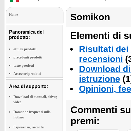
Somikon
Home
Panoramica del
Elementi di s
prodotto:
Risultati dei
attuali prodotti
recensioni
(
precedenti prodotti
tutto prodotti
Download di 
Accessori prodotti
istruzione
(1
Area di supporto:
Opinioni, fe
Download di manuali, driver,
video
Commenti sull
Domande frequenti sulla
hotline
premi:
Esperienza, riscontri