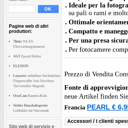
Ideale per la fotogra
su pali o rami e molto
Ottimale orientament
Pagine web di altri
Compatto e manegg
produttori:
Per una presa sicur
7links
WLAN
Überwachungskameras
Per fotocamere compa
AGT
Epoxid Kleber
ELESION
Prezzo di Vendita Cons
Lunartec
aufladbare Stechmücken
Fliegenwedler Anti Abwehren
Fonte di approvvigi
Tiervertreiber fliegende
neue Artikel finden Si
OctaCam
Kamera-Kulis
Sichler Haushaltsgeräte
PEARL € 6,9
Francia
Luftkühler mit Wassertank
Accessori / I clienti sp
Sito web di servizio e