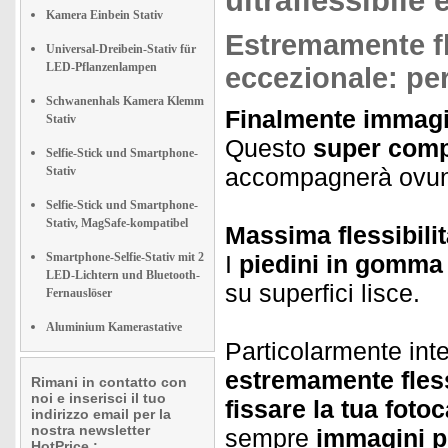
ultraflessibile
Kamera Einbein Stativ
Estremamente fl
Universal-Dreibein-Stativ für
LED-Pflanzenlampen
eccezionale: per
Schwanenhals Kamera Klemm
Finalmente immagin
Stativ
Questo
super comp
Selfie-Stick und Smartphone-
accompagnerà ovunq
Stativ
Selfie-Stick und Smartphone-
Stativ, MagSafe-kompatibel
Massima flessibilit
Smartphone-Selfie-Stativ mit 2
I
piedini in gomma 
LED-Lichtern und Bluetooth-
su superfici lisce.
Fernauslöser
Aluminium Kamerastative
Particolarmente inte
estremamente flessi
Rimani in contatto con
noi e inserisci il tuo
fissare la tua foto
indirizzo email per la
nostra newsletter
sempre
immagini pe
HotPrice.: