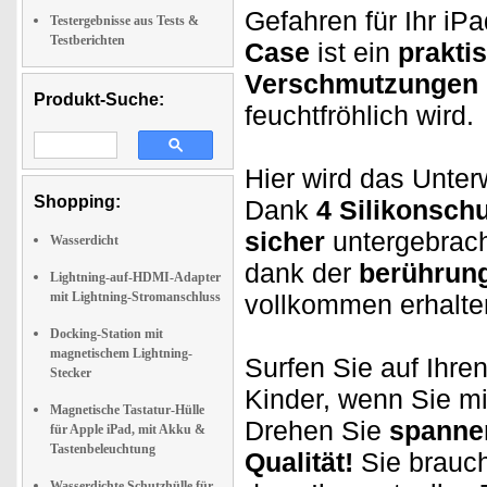
Gefahren für Ihr iP
Testergebnisse aus Tests &
Testberichten
Case
ist ein
prakti
Verschmutzungen
Produkt-Suche:
feuchtfröhlich wird.
Hier wird das Unte
Shopping:
Dank
4 Silikonsch
sicher
untergebrac
Wasserdicht
dank der
berührung
Lightning-auf-HDMI-Adapter
mit Lightning-Stromanschluss
vollkommen erhalte
Docking-Station mit
magnetischem Lightning-
Surfen Sie auf Ihre
Stecker
Kinder, wenn Sie m
Magnetische Tastatur-Hülle
Drehen Sie
spanne
für Apple iPad, mit Akku &
Tastenbeleuchtung
Qualität!
Sie brauc
Wasserdichte Schutzhülle für