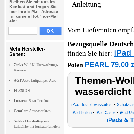
Bleiben Sie mit uns im
Anleitung
Kontakt und tragen Sie
hier Ihre E-Mail-Adresse
für unsere HotPrice-Mail
ein:
Vom Lieferanten emp
Bezugsquelle
Deutsch
Mehr Hersteller-
iPad
finden Sie hier:
Seiten:
PEARL 79,00 z
Polen
7links
WLAN Überwachungs-
Kameras
Themen-Wolk
AGT
Akku Luftpumpen Auto
wasserdicht
ELESION
Lunartec
Solar-Leuchten
•
iPad Beutel, wasserfest
Schutzta
OctaCam
Armbanduhren
•
•
iPad Hüllen
iPad Cases
iPad Un
iPads & T
Sichler Haushaltsgeräte
Luftkühler mit Ionisatorfunktion