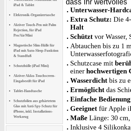
dass Ihr wertvolles
iPad & Tablet
Unterwasser-Hardca
Elektronik-Organizertasche
Extra Schutz:
Die 4-
Aktiver Touch-Pen mit Palm
Halt
Rejection, für iPad
Schützt
vor Wasser, 
Pro/Air/Mini
Abtauchen bis zu 1 m
Magnetische Slim-Hülle für
iPad mit Auto-Sleep-Funktion
Unterwasserfotografi
& Standfuß
Schutzcase mit
berüh
Schutzhülle (iPad Mini)
einer
hochwertigen
Aktiver Akku-Touchscreen-
Wasserdicht
bis zu 
Eingabestift für iPad
Ermöglicht
das Schi
Tablet-Handtasche
Einfache Bedienung
Schutzfolien aus gehärtetem
Glas mit Anti-Spy-Schutz für
Geeignet
für Apple i
iPhone, inkl. Installations-
Maße
Länge: 30 cm, 
Werkzeug
Inklusive 4 Silikonk