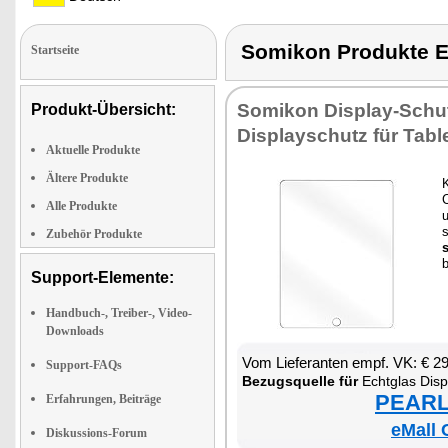
Somikon Produkte 
Startseite
So­mi­kon Dis­play-Schut
Produkt-Übersicht:
Dis­play­schutz für Ta­bl
Aktuelle Produkte
Ältere Produkte
K
C
Alle Produkte
s
Zubehör Produkte
s
b
Support-Elemente:
Handbuch-, Treiber-, Video-
Downloads
Vom Lie­fe­ran­ten empf. VK: € 2
Support-FAQs
Be­zugs­quel­le für
Echt­glas Dis­p
PEARL 
Erfahrungen, Beiträge
eMall 
Diskussions-Forum