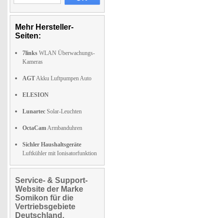
Mehr Hersteller-
Seiten:
7links
WLAN Überwachungs-
Kameras
AGT
Akku Luftpumpen Auto
ELESION
Lunartec
Solar-Leuchten
OctaCam
Armbanduhren
Sichler Haushaltsgeräte
Luftkühler mit Ionisatorfunktion
Service- & Support-
Website der Marke
Somikon für die
Vertriebsgebiete
Deutschland,