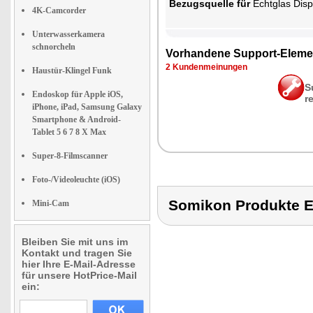
Be­zugs­quel­le für
Echt­glas Dis­p
4K-Camcorder
Unterwasserkamera
schnorcheln
Vor­han­de­ne Sup­port-Ele­me
2 Kun­den­mei­nun­gen
Haustür-Klingel Funk
S
Endoskop für Apple iOS,
r
iPhone, iPad, Samsung Galaxy
Smartphone & Android-
Tablet 5 6 7 8 X Max
Super-8-Filmscanner
Foto-/Videoleuchte (iOS)
Somikon Produkte 
Mini-Cam
Bleiben Sie mit uns im
Kontakt und tragen Sie
hier Ihre E-Mail-Adresse
für unsere HotPrice-Mail
ein: