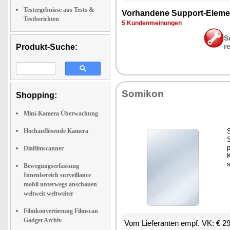
Testergebnisse aus Tests &
Vor­han­de­ne Sup­port-Ele­me
Testberichten
5 Kun­den­mei­nun­gen
S
r
Produkt-Suche:
So­mi­kon
Shopping:
Mini-Kamera Überwachung
Hochauflösende Kamera
S
S
p
Diafilmscanner
K
s
Bewegungserfassung
Innenbereich surveillance
mobil unterwegs anschauen
weltweit weltweiter
Filmkonvertierung Filmscan
Gadget Archiv
Vom Lie­fe­ran­ten empf. VK: € 2