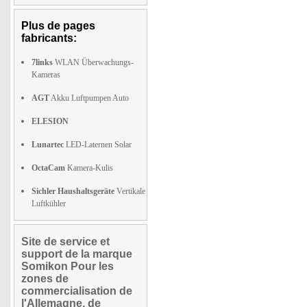
Plus de pages
fabricants:
7links
WLAN Überwachungs-
Kameras
AGT
Akku Luftpumpen Auto
ELESION
Lunartec
LED-Laternen Solar
OctaCam
Kamera-Kulis
Sichler Haushaltsgeräte
Vertikale
Luftkühler
Site de service et
support de la marque
Somikon Pour les
zones de
commercialisation de
l'Allemagne, de