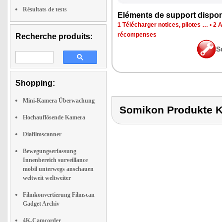
Résultats de tests
Eléments de support dispon
1 Télécharger notices, pilotes …
•
2 
récompenses
Recherche produits:
S
Shopping:
Mini-Kamera Überwachung
Somikon Produkte 
Hochauflösende Kamera
Diafilmscanner
Bewegungserfassung
Innenbereich surveillance
mobil unterwegs anschauen
weltweit weltweiter
Filmkonvertierung Filmscan
Gadget Archiv
4K-Camcorder