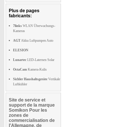
Plus de pages
fabricants:
7links
WLAN Überwachungs-
Kameras
AGT
Akku Luftpumpen Auto
ELESION
Lunartec
LED-Laternen Solar
OctaCam
Kamera-Kulis
Sichler Haushaltsgeräte
Vertikale
Luftkühler
Site de service et
support de la marque
Somikon Pour les
zones de
commercialisation de
l'Allemagne, de