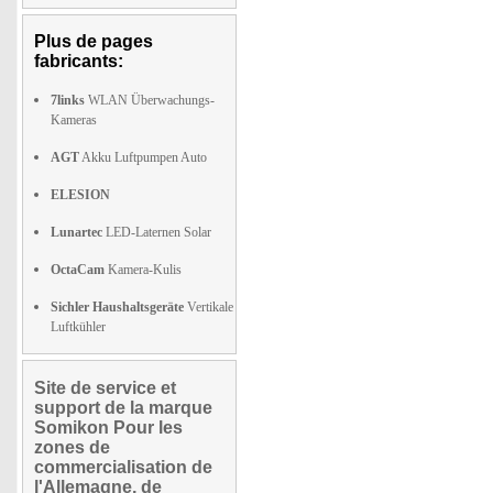
Plus de pages
fabricants:
7links
WLAN Überwachungs-
Kameras
AGT
Akku Luftpumpen Auto
ELESION
Lunartec
LED-Laternen Solar
OctaCam
Kamera-Kulis
Sichler Haushaltsgeräte
Vertikale
Luftkühler
Site de service et
support de la marque
Somikon Pour les
zones de
commercialisation de
l'Allemagne, de