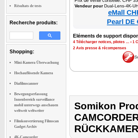
Prix de vente conseillé: CHF 3
Vendeur pour
Dual-Lens-4K-UHD-Camcorder mit So
Résultats de tests
eMall CH
Pearl DE 
Recherche produits:
Eléments de support dispon
4 Télécharger notices, pilotes …
•
1 C
2 Avis presse & récompenses
Shopping:
S
Mini-Kamera Überwachung
Hochauflösende Kamera
Diafilmscanner
Bewegungserfassung
Innenbereich surveillance
Somikon Pro
mobil unterwegs anschauen
weltweit weltweiter
CAMCORDER 
Filmkonvertierung Filmscan
RÜCKKAME
Gadget Archiv
4K-Camcorder