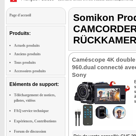
Somikon Pro
Page d'accueil
CAMCORDER 
Produits:
RÜCKKAME
Actuels produits
Anciens produits
Caméscope 4K double o
Tous produits
960.dual connecté ave
Accessoires produits
Sony
E
Eléments de support:
Téléchargement de notices,
à
pilotes, vidéos
FAQ service technique
Expériences, Contributions
Forum de discussion