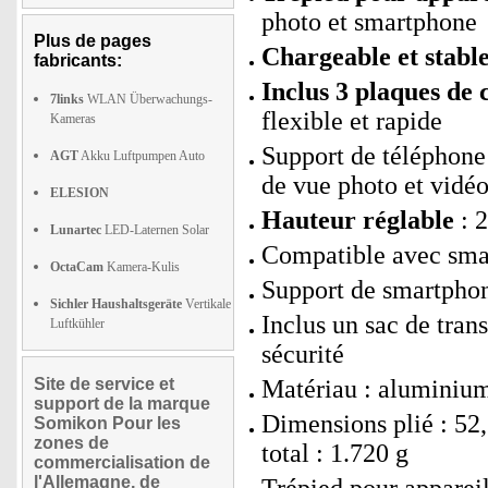
photo et smartphone
Plus de pages
Chargeable et stabl
fabricants:
Inclus 3 plaques de
7links
WLAN Überwachungs-
flexible et rapide
Kameras
Support de téléphone 
AGT
Akku Luftpumpen Auto
de vue photo et vidé
ELESION
Hauteur réglable
: 2
Lunartec
LED-Laternen Solar
Compatible avec sma
OctaCam
Kamera-Kulis
Support de smartpho
Sichler Haushaltsgeräte
Vertikale
Inclus un sac de trans
Luftkühler
sécurité
Site de service et
Matériau : aluminium
support de la marque
Dimensions plié : 52,
Somikon Pour les
zones de
total : 1.720 g
commercialisation de
l'Allemagne, de