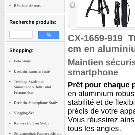
Résultats de tests
Recherche produits:
CX-1659-919
T
cm en alumini
Shopping:
Maintien sécuri
Foto Stativ
smartphone
Dreibein-Kamera Stativ
Teleskop-Stativ mit
Prêt pour chaque p
Smartphone-Halter und
en aluminium robust
Fernauslöser
stabilité et de flexi
Dreibein-Smartphone-Stativ
précis de votre appar
Vlogging-Set
Vous réussirez ains
Kamera Einbein Stativ
tous les angles.
Schwanenhals Kamera Klemm