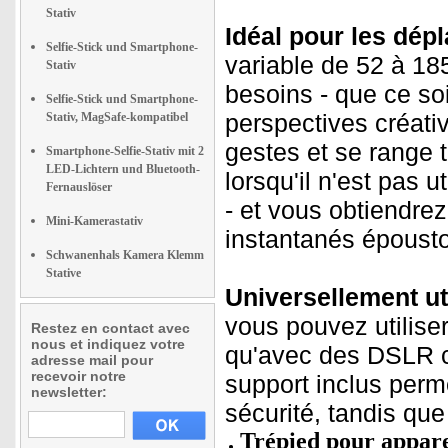
Stativ
Idéal pour les dép
Selfie-Stick und Smartphone-
variable de 52 à 18
Stativ
besoins - que ce so
Selfie-Stick und Smartphone-
perspectives créati
Stativ, MagSafe-kompatibel
gestes et se range
Smartphone-Selfie-Stativ mit 2
LED-Lichtern und Bluetooth-
lorsqu'il n'est pas 
Fernauslöser
- et vous obtiendre
Mini-Kamerastativ
instantanés épousto
Schwanenhals Kamera Klemm
Stative
Universellement uti
vous pouvez utilise
Restez en contact avec
nous et indiquez votre
qu'avec des DSLR c
adresse mail pour
recevoir notre
support inclus perm
newsletter:
sécurité, tandis que 
Trépied pour appare