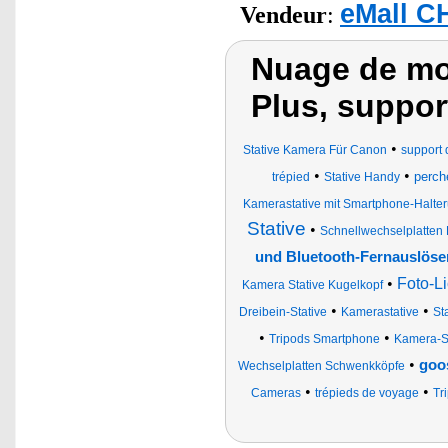
eMall C
Vendeur
:
Nuage de mot
Plus, suppor
•
Stative Kamera Für Canon
support 
•
•
perch
trépied
Stative Handy
Kamerastative mit Smartphone-Halte
Stative
•
Schnellwechselplatten 
und Bluetooth-Fernauslöse
•
Foto-L
Kamera Stative Kugelkopf
•
•
Dreibein-Stative
Kamerastative
St
•
•
Tripods Smartphone
Kamera-St
•
goo
Wechselplatten Schwenkköpfe
•
•
Cameras
trépieds de voyage
Tr