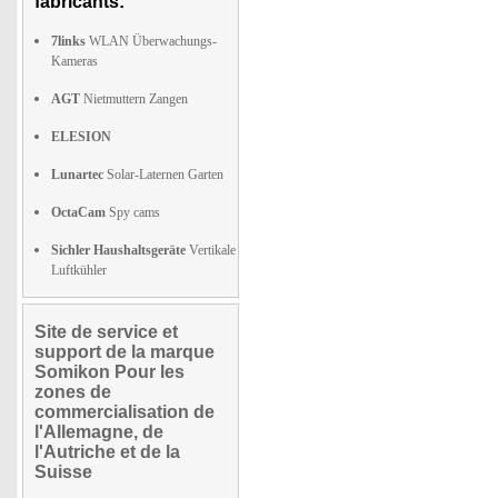
fabricants:
7links
WLAN Überwachungs-
Kameras
AGT
Nietmuttern Zangen
ELESION
Lunartec
Solar-Laternen Garten
OctaCam
Spy cams
Sichler Haushaltsgeräte
Vertikale
Luftkühler
Site de service et
support de la marque
Somikon Pour les
zones de
commercialisation de
l'Allemagne, de
l'Autriche et de la
Suisse