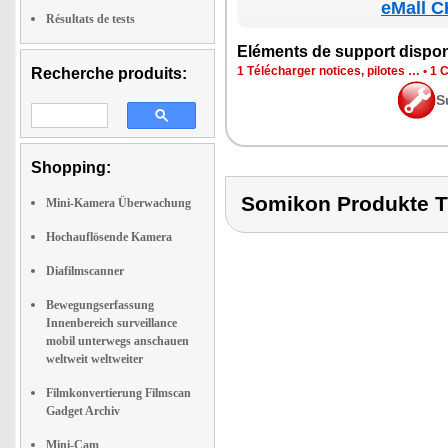
eMall C
Résultats de tests
Elé­ments de sup­port dis­po­
1 Télé­char­ger notices, pilotes …
•
1 C
Recherche produits:
S
Shopping:
Somikon Produkte
Mini-Kamera Überwachung
Hochauflösende Kamera
Diafilmscanner
Bewegungserfassung
Innenbereich surveillance
mobil unterwegs anschauen
weltweit weltweiter
Filmkonvertierung Filmscan
Gadget Archiv
Mini-Cam