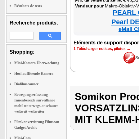
Prix de vente conseillé: € 49,90
Ven­deur pour
Makro-Objek­tiv-Vor­satz­linse für Smar
Résultats de tests
PEARL €
Pearl DE
Recherche produits:
eMall C
Elé­ments de sup­port dis­po­
1 Télé­char­ger notices, pilotes …
Shopping:
S
Mini-Kamera Überwachung
Hochauflösende Kamera
Diafilmscanner
Somikon Pro
Bewegungserfassung
Innenbereich surveillance
VORSATZLIN
mobil unterwegs anschauen
weltweit weltweiter
MIT KLEMM-
Filmkonvertierung Filmscan
Gadget Archiv
Mini-Cam