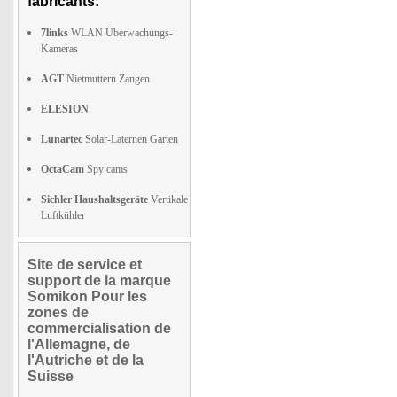
fabricants:
7links
WLAN Überwachungs-
Kameras
AGT
Nietmuttern Zangen
ELESION
Lunartec
Solar-Laternen Garten
OctaCam
Spy cams
Sichler Haushaltsgeräte
Vertikale
Luftkühler
Site de service et
support de la marque
Somikon Pour les
zones de
commercialisation de
l'Allemagne, de
l'Autriche et de la
Suisse