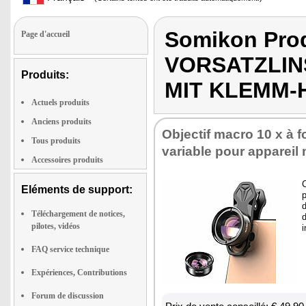
Somikon Pro
Page d'accueil
VORSATZLIN
Produits:
MIT KLEMM-
Actuels produits
Anciens produits
Objec­tif macro 10 x à f
Tous produits
variable pour appa­reil
Accessoires produits
C
Eléments de support:
p
Téléchargement de notices,
d
pilotes, vidéos
i
FAQ service technique
Expériences, Contributions
Forum de discussion