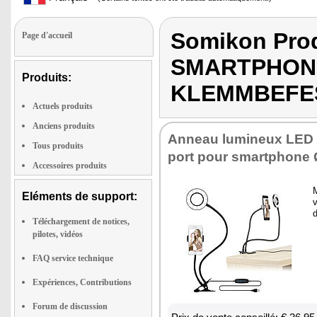
Somikon Pro
Page d'accueil
SMARTPHON
Produits:
KLEMMBEFE
Actuels produits
Anciens produits
Anneau lumi­neux LED 
Tous produits
port pour smart­phone
Accessoires produits
M
Eléments de support:
v
d
Téléchargement de notices,
pilotes, vidéos
FAQ service technique
Expériences, Contributions
Forum de discussion