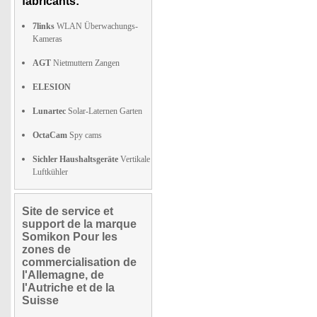
fabricants:
7links
WLAN Überwachungs-
Kameras
AGT
Nietmuttern Zangen
ELESION
Lunartec
Solar-Laternen Garten
OctaCam
Spy cams
Sichler Haushaltsgeräte
Vertikale
Luftkühler
Site de service et
support de la marque
Somikon Pour les
zones de
commercialisation de
l'Allemagne, de
l'Autriche et de la
Suisse