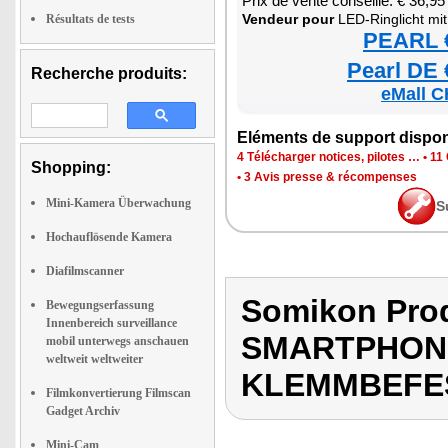
Prix de vente conseillé: € 36,95
Ven­deur pour
LED-Rin­glicht mit Smart­phone-Hal­t
Résultats de tests
PEARL €
Pearl DE 
Recherche produits:
eMall C
Elé­ments de sup­port dis­po­
4 Télé­char­ger notices, pilotes …
•
11 
Shopping:
•
3 Avis presse & récom­penses
Mini-Kamera Überwachung
S
Hochauflösende Kamera
Diafilmscanner
Somikon Pro
Bewegungserfassung
Innenbereich surveillance
SMARTPHON
mobil unterwegs anschauen
weltweit weltweiter
KLEMMBEFE
Filmkonvertierung Filmscan
Gadget Archiv
Mini-Cam