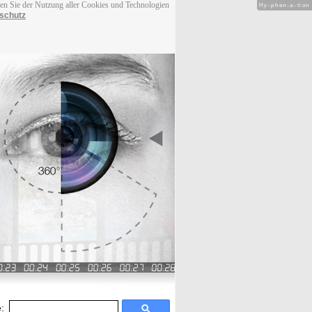
men Sie der Nutzung aller Cookies und Technologien
Hy-phen-a-tion
schutz
: