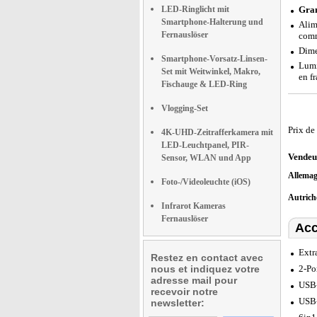
LED-Ringlicht mit
Gran
Smartphone-Halterung und
Alim
Fernauslöser
comm
Dime
Smartphone-Vorsatz-Linsen-
Lumi
Set mit Weitwinkel, Makro,
en f
Fischauge & LED-Ring
Vlogging-Set
Prix de
4K-UHD-Zeitrafferkamera mit
LED-Leuchtpanel, PIR-
Vendeu
Sensor, WLAN und App
Allema
Foto-/Videoleuchte (iOS)
Autric
Infrarot Kameras
Fernauslöser
Acc
Extr
Restez en contact avec
nous et indiquez votre
2-Po
adresse mail pour
USB-
recevoir notre
USB-
newsletter: