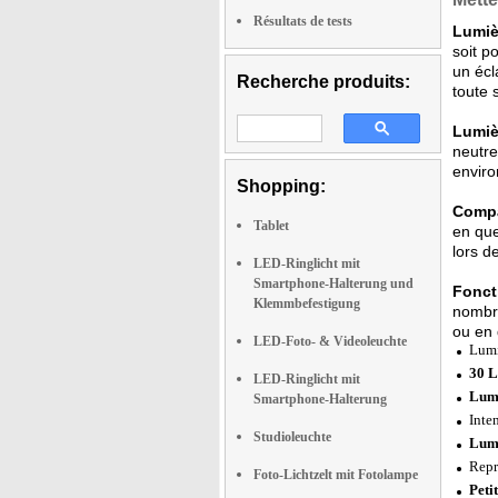
Résultats de tests
Lumièr
soit p
un écl
Recherche produits:
toute 
Lumiè
neutre
envir
Shopping:
Compac
Tablet
en que
lors d
LED-Ringlicht mit
Smartphone-Halterung und
Foncti
Klemmbefestigung
nombre
ou en 
LED-Foto- & Videoleuchte
Lumi
30 L
LED-Ringlicht mit
Lumi
Smartphone-Halterung
Inte
Studioleuchte
Lumi
Repr
Foto-Lichtzelt mit Fotolampe
Petit