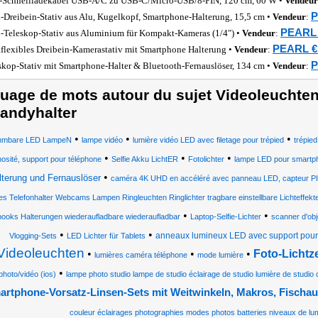
-Schnellladekabel USB-A/C zu USB-C/Micro-USB/8-PIN, 120 cm, 60 W •
Vendeur
P
-Dreibein-Stativ aus Alu, Kugelkopf, Smartphone-Halterung, 15,5 cm •
Vendeur
:
PEARL 
-Teleskop-Stativ aus Aluminium für Kompakt-Kameras (1/4") •
Vendeur
:
PEARL € 
aflexibles Dreibein-Kamerastativ mit Smartphone Halterung •
Vendeur
:
P
skop-Stativ mit Smartphone-Halter & Bluetooth-Fernauslöser, 134 cm •
Vendeur
:
uage de mots autour du sujet Videoleuchten
andyhalter
•
•
•
mmbare LED LampeN
lampe vidéo
lumière vidéo LED avec filetage pour trépied
trépie
•
•
•
nosité, support pour téléphone
Selfie Akku LichtER
Fotolichter
lampe LED pour smartp
•
lterung und Fernauslöser
caméra 4K UHD en accéléré avec panneau LED, capteur PIR,
s Telefonhalter Webcams Lampen Ringleuchten Ringlichter tragbare einstellbare Lichteffekt
•
•
ooks Halterungen wiederaufladbare wiederaufladbar
Laptop-Selfie-Lichter
scanner d'obje
•
•
anneaux lumineux LED avec support pou
Vlogging-Sets
LED Lichter für Tablets
Videoleuchten
•
•
•
Foto-Lichtz
lumières caméra téléphone
mode lumière
•
photo/vidéo (ios)
lampe photo studio lampe de studio éclairage de studio lumière de studi
artphone-Vorsatz-Linsen-Sets mit Weitwinkeln, Makros, Fisch
couleur éclairages photographies modes photos batteries niveaux de lum