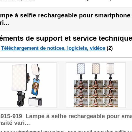
mpe à selfie rechargeable pour smartphone 
i...
éments de support et service technique
Téléchargement de notices, logiciels, vidéos
(2)
3915-919
Lampe à selfie rechargeable pour sm
nsité vari...
z-vous simplement en valeur - que ce soit pour des selfies