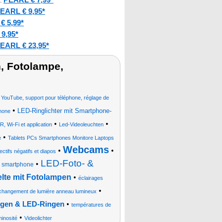
:
EARL € 9,95*
€ 5,99*
9,95*
EARL € 23,95*
, Fotolampe,
d YouTube, support pour téléphone, réglage de
•
LED-Ringlichter mit Smartphone-
hone
•
•
 Wi-Fi et application
Led-Videoleuchten
•
e
Tablets PCs Smartphones Monitore Laptops
Webcams
•
•
ctifs négatifs et diapos
LED-Foto- &
•
r smartphone
elte mit Fotolampen
•
éclairages
•
o changement de lumière anneau lumineux
•
augen & LED-Ringen
températures de
•
inosité
Videolichter