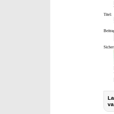
Titel:
Beitra
Sicher
La
var