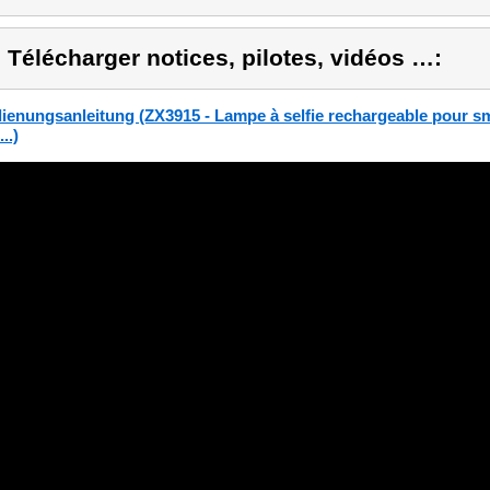
) Télécharger notices, pilotes, vidéos …:
ienungsanleitung (ZX3915 - Lampe à selfie rechargeable pour s
...)