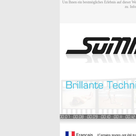
Um Ihnen ein bestmögliches Erlebnis auf dieser We
zu. Inf
Français
(Certains textes ont été t