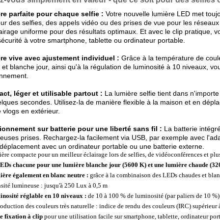
e parfaite pour chaque selfie :
Votre nouvelle lumière LED met toujo
our des selfies, des appels vidéo ou des prises de vue pour les réseaux
airage uniforme pour des résultats optimaux. Et avec le clip pratique, 
sécurité à votre smartphone, tablette ou ordinateur portable.
re vive avec ajustement individuel :
Grâce à la température de coul
 et blanche jour, ainsi qu'à la régulation de luminosité à 10 niveaux, vo
onnement.
t, léger et utilisable partout :
La lumière selfie tient dans n'importe
lques secondes. Utilisez-la de manière flexible à la maison et en dé
e vlogs en extérieur.
onnement sur batterie pour une liberté sans fil :
La batterie intégré
uses prises. Rechargez-la facilement via USB, par exemple avec l'ad
déplacement avec un ordinateur portable ou une batterie externe.
ère compacte pour un meilleur éclairage lors de selfies, de vidéoconférences et plu
EDs chacune pour une lumière blanche jour (5600 K) et une lumière chaude (32
ère également en blanc neutre :
grâce à la combinaison des LEDs chaudes et blan
nsité lumineuse : jusqu'à 250 Lux à 0,5 m
nosité réglable en 10 niveaux :
de 10 à 100 % de luminosité (par paliers de 10 %)
oduction des couleurs très naturelle : indice de rendu des couleurs (IRC) supérieur 
e fixation à clip
pour une utilisation facile sur smartphone, tablette, ordinateur por