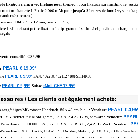
de fixation à clip avec filetage pour trépied :
pour fixation sur smartphone (jusqu'
entation : batterie LiPo de 2 000 mAh pour
jusqu'à 2 heures de lumière,
se rechar
ander séparément)
nsions : 104 x 75 x 12 mm, poids : 139 g
ère LED incluant petite fixation à clip, grande fixation à clip, câble de chargem
rançais
 vente conseillé:
€ 39,90
PEARL € 19,99*
r
PEARL € 9,99*
gne
EAN:
4022107462112
/
B0FSLH4K88
;
PEARL € 9,99*
eMall CHF 13.95*
he
;
Suisse
essoires / Les clients ont également acheté:
PEARL € 4,95
a saugfähiges Mikrofaser-Handtuch, 80 x 40 cm, blau •
Vendeur
:
PEARL 
rt-USB-Netzteil für Mobilgeräte, USB-A, 2,4 A / 12 W, schwarz •
Vendeur
:
PEA
Powerbank mit 10.000 mAh, 2x USB-A, 1x USB-C, 2,4 A, 12 Watt •
Vendeur
:
Powerbank, 20.000 mAh, USB-C PD, Display, Metall, QC3.0, 3 A, 20 W •
Vendeur