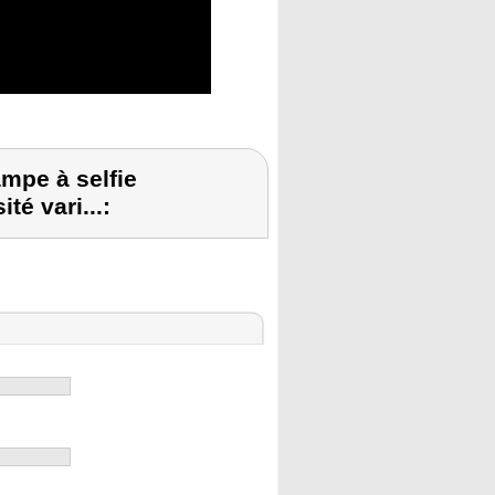
mpe à selfie
é vari...: