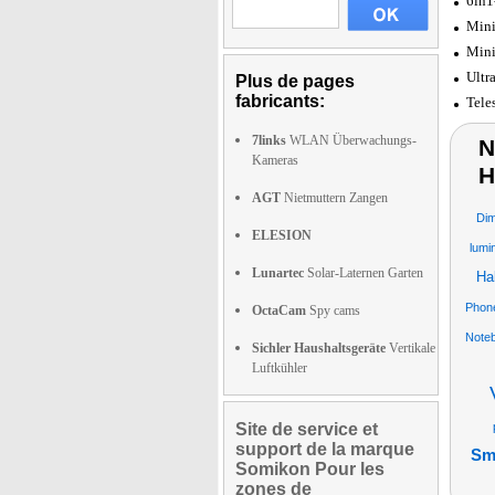
6in1
Mini
Mini
Ultr
Plus de pages
fabricants:
Tele
7links
WLAN Überwachungs-
N
Kameras
H
AGT
Nietmuttern Zangen
Di
ELESION
lumi
Lunartec
Solar-Laternen Garten
Ha
Phone
OctaCam
Spy cams
Noteb
Sichler Haushaltsgeräte
Vertikale
Luftkühler
Site de service et
support de la marque
Sm
Somikon Pour les
zones de