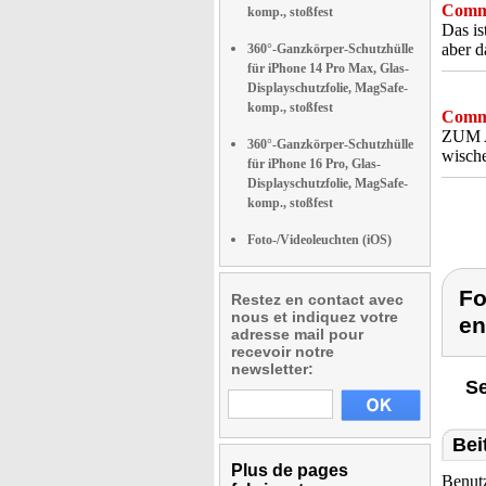
Comme
komp., stoßfest
Das is
aber d
360°-Ganzkörper-Schutzhülle
für iPhone 14 Pro Max, Glas-
Displayschutzfolie, MagSafe-
komp., stoßfest
Comme
ZUM 
360°-Ganzkörper-Schutzhülle
wisch
für iPhone 16 Pro, Glas-
Displayschutzfolie, MagSafe-
komp., stoßfest
Foto-/Videoleuchten (iOS)
Fo
Restez en contact avec
nous et indiquez votre
en
adresse mail pour
recevoir notre
newsletter:
Se
Bei
Plus de pages
Benut