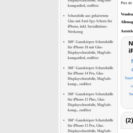
Displayschutzfolie, MagSafe-
Prix de
kompatibel, stoßfest
Vendeu
Schutzfolie aus gehärtetem
Glas mit Anti-Spy-Schutz für
Allema
iPhone, inkl. Installations-
Autric
Werkzeug
360°-Ganzkörper-Schutzhülle
N
für iPhone 16 mit Glas-
i
Displayschutzfolie, MagSafe-
kompatibel, stoßfest
360°-Ganzkörper-Schutzhülle
für iPhone 14 Pro, Glas-
Touch
Displayschutzfolie, MagSafe-
komp., stoßfest
v
360°-Ganzkörper-Schutzhülle
Te
für iPhone 15 Plus, Glas-
Displayschutzfolie, MagSafe-
komp., stoßfest
(2
360°-Ganzkörper-Schutzhülle
für iPhone 15 Pro, Glas-
Displayschutzfolie, MagSafe-