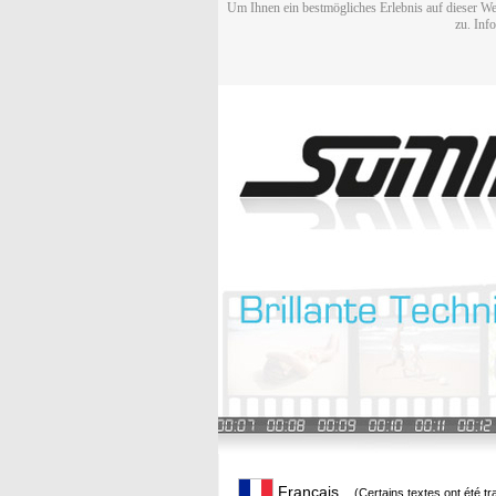
Um Ihnen ein bestmögliches Erlebnis auf dieser We
zu. Inf
Français
(Certains textes ont été t