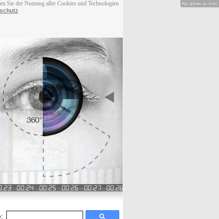
men Sie der Nutzung aller Cookies und Technologien
Hy-phen-a-tion
schutz
: