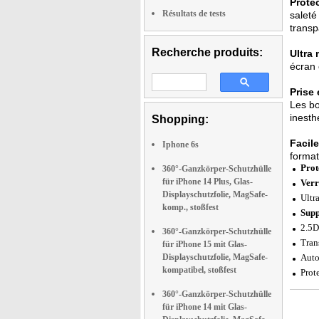
Prote
Résultats de tests
saleté
transp
Recherche produits:
Ultra 
écran 
Prise 
Les bo
inesth
Shopping:
Facile
Iphone 6s
format
Prot
360°-Ganzkörper-Schutzhülle
für iPhone 14 Plus, Glas-
Verr
Displayschutzfolie, MagSafe-
Ultr
komp., stoßfest
Supp
2.5D
360°-Ganzkörper-Schutzhülle
Tran
für iPhone 15 mit Glas-
Displayschutzfolie, MagSafe-
Auto-
kompatibel, stoßfest
Prot
360°-Ganzkörper-Schutzhülle
für iPhone 14 mit Glas-