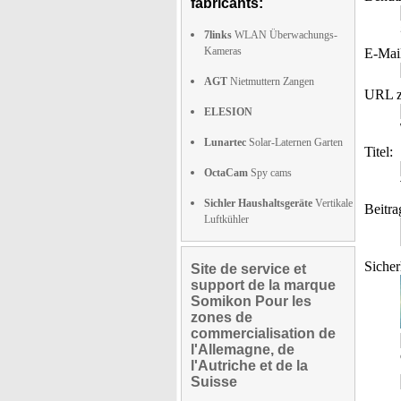
fabricants:
7links
WLAN Überwachungs-
Kameras
E-Mai
AGT
Nietmuttern Zangen
URL z
ELESION
Lunartec
Solar-Laternen Garten
Titel:
OctaCam
Spy cams
Sichler Haushaltsgeräte
Vertikale
Beitra
Luftkühler
Sicher
Site de service et
support de la marque
Somikon Pour les
zones de
commercialisation de
l'Allemagne, de
l'Autriche et de la
Suisse