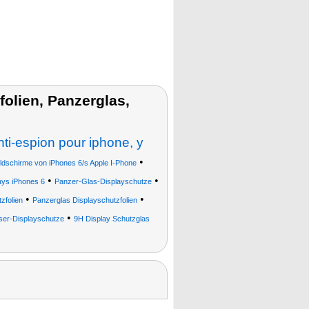
olien, Panzerglas,
nti-espion pour iphone, y
•
dschirme von iPhones 6/s Apple I-Phone
•
•
ays iPhones 6
Panzer-Glas-Displayschutze
•
•
zfolien
Panzerglas Displayschutzfolien
•
ser-Displayschutze
9H Display Schutzglas