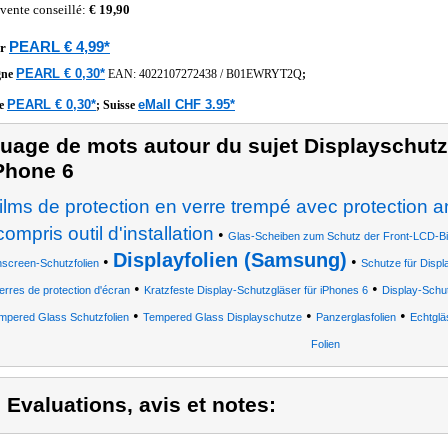
 vente conseillé:
€ 19,90
PEARL € 4,99*
r
PEARL € 0,30*
gne
EAN:
4022107272438
/
B01EWRYT2Q
;
PEARL € 0,30*
eMall CHF 3.95*
he
;
Suisse
uage de mots autour du sujet Displayschutzf
Phone 6
films de protection en verre trempé avec protection a
compris outil d'installation
•
Glas-Scheiben zum Schutz der Front-LCD-Bil
Displayfolien (Samsung)
•
•
screen-Schutzfolien
Schutze für Displ
•
•
erres de protection d'écran
Kratzfeste Display-Schutzgläser für iPhones 6
Display-Schut
•
•
•
mpered Glass Schutzfolien
Tempered Glass Displayschutze
Panzerglasfolien
Echtglä
Folien
) Evaluations, avis et notes: