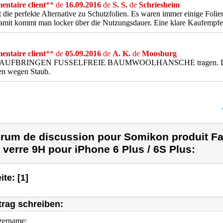
ntaire client
** de
16.09.2016
de
S. S.
de
Schriesheim
t die perfekte Alternative zu Schutzfolien. Es waren immer einige Foli
amit kommt man locker über die Nutzungsdauer. Eine klare Kaufempfe
ntaire client
** de
05.09.2016
de
A. K.
de
Moosburg
AUFBRINGEN FUSSELFREIE BAUMWOOLHANSCHE tragen. Den Arb
en wegen Staub.
rum de discussion pour Somikon produit Fa
 verre 9H pour iPhone 6 Plus / 6S Plus:
ite: [1]
trag schreiben:
zername: