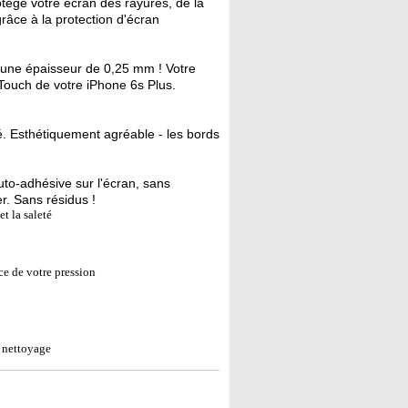
otège votre écran des rayures, de la
grâce à la protection d'écran
u'une épaisseur de 0,25 mm ! Votre
Touch de votre iPhone 6s Plus.
ré. Esthétiquement agréable - les bords
auto-adhésive sur l'écran, sans
er. Sans résidus !
et la saleté
rce de votre pression
e nettoyage