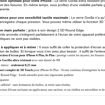
ction optimale pour votre iPhone :
Le verre Gorilla extra résistant pr
 et des fissures. En même temps, vous profitez d'une visibilité parfaite 
arente.
mince pour une sensibilité tactile maximale :
Le verre Gorilla n'a q
enregistre chaque pression. Vous pouvez même utiliser la fonction 3D 
en main parfaite :
grâce à son design 2.5D Round Edge.
rds arrondis s'intègrent parfaitement à l'écran de votre appareil préfé
étiques ne sont pas visibles.
 à appliquer et à retirer :
Il vous suffit de coller la protection d'écran 
ion de bulles. Et lorsque vous n'en avez plus besoin : il suffit de l'enlev
ection d'écran pour iPhone 6 Plus, 6s Plus :
protège contre les rayures, les fissures 
e Gorilla ultra résistant
avec une dureté de 9H
a mince :
seulement 0,25 mm
ort complet de 3D Touch
pour iPhone 6s Plus : l'écran continue d'enregistrer la fo
 Round Edge : bords arrondis pour une ergonomie parfaite
sparent
adhésif : sans formation de bulles, se retire sans résidus
ection d'écran incluant un applicateur, une raclette, et un chiffon en microfibre et d