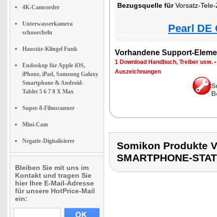
Bezugsquelle für
Vorsatz-Tele-Zoom-Objek
4K-Camcorder
Unterwasserkamera
Pearl DE 
schnorcheln
Haustür-Klingel Funk
Vorhandene Support-Eleme
1 Download Handbuch, Treiber usw.
Endoskop für Apple iOS,
Auszeichnungen
iPhone, iPad, Samsung Galaxy
Smartphone & Android-
S
Tablet 5 6 7 8 X Max
B
Super-8-Filmscanner
Mini-Cam
Negativ-Digitalisierer
Somikon Produkte
SMARTPHONE-STAT
Bleiben Sie mit uns im
Kontakt und tragen Sie
hier Ihre E-Mail-Adresse
für unsere HotPrice-Mail
ein: