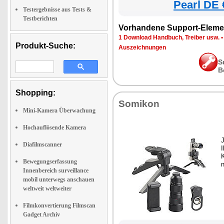
Pearl DE 
Testergebnisse aus Tests &
Testberichten
Vorhandene Support-Eleme
1 Download Handbuch, Treiber usw.
Produkt-Suche:
Auszeichnungen
S
B
Shopping:
Somikon
Mini-Kamera Überwachung
Hochauflösende Kamera
J
Diafilmscanner
Bewegungserfassung
Innenbereich surveillance
mobil unterwegs anschauen
weltweit weltweiter
Filmkonvertierung Filmscan
Gadget Archiv