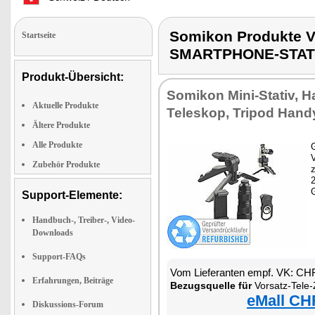
Somikon Produkte
Startseite
SMARTPHONE-STAT
Produkt-Übersicht:
Somikon Mini-Stativ, H
Aktuelle Produkte
Teleskop, Tripod Hand
Ältere Produkte
Alle Produkte
G
Zubehör Produkte
z
Support-Elemente:
Handbuch-, Treiber-, Video-
Downloads
Support-FAQs
Vom Lieferanten empf. VK: CH
Erfahrungen, Beiträge
Bezugsquelle für
Vorsatz-Tele-Zoom-Objek
eMall CH
Diskussions-Forum