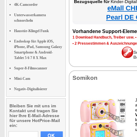
Bezugsquelle für
Kinder-Digitalkame
4K-Camcorder
eMall CH
Unterwasserkamera
Pearl DE 
schnorcheln
Haustür-Klingel Funk
Vorhandene Support-Eleme
1 Download Handbuch, Treiber usw.
Endoskop für Apple iOS,
•
2 Pressestimmen & Auszeichnung
iPhone, iPad, Samsung Galaxy
S
Smartphone & Android-
B
Tablet 5 6 7 8 X Max
Super-8-Filmscanner
Somikon
Mini-Cam
Negativ-Digitalisierer
J
a
Bleiben Sie mit uns im
e
Kontakt und tragen Sie
hier Ihre E-Mail-Adresse
für unsere HotPrice-Mail
ein:
u