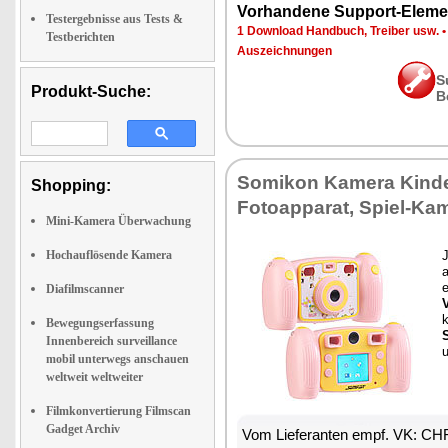
Vorhandene Support-Eleme
Testergebnisse aus Tests &
1 Download Handbuch, Treiber usw.
Testberichten
Auszeichnungen
S
Produkt-Suche:
B
Somikon Kamera Kinde
Shopping:
Fotoapparat, Spiel-Ka
Mini-Kamera Überwachung
Hochauflösende Kamera
J
a
e
Diafilmscanner
Bewegungserfassung
Innenbereich surveillance
u
mobil unterwegs anschauen
weltweit weltweiter
Filmkonvertierung Filmscan
Gadget Archiv
Vom Lieferanten empf. VK: CH