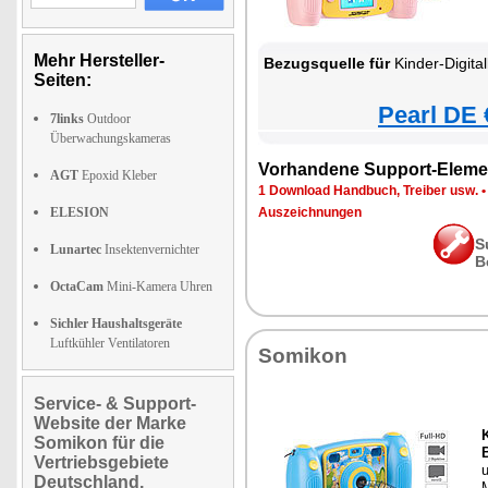
Mehr Hersteller-
Bezugsquelle für
Kinder-Digitalkame
Seiten:
Pearl DE 
7links
Outdoor
Überwachungskameras
Vorhandene Support-Eleme
AGT
Epoxid Kleber
1 Download Handbuch, Treiber usw.
ELESION
Auszeichnungen
S
Lunartec
Insektenvernichter
B
OctaCam
Mini-Kamera Uhren
Sichler Haushaltsgeräte
Luftkühler Ventilatoren
Somikon
Service- & Support-
Website der Marke
Somikon für die
Vertriebsgebiete
Deutschland,