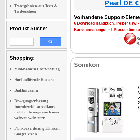
Pearl DE €
Testergebnisse aus Tests &
Testberichten
Vorhandene Support-Eleme
6 Download Handbuch, Treiber usw.
Produkt-Suche:
Kundenmeinungen
•
3 Pressestimme
S
B
Shopping:
Somikon
Mini-Kamera Überwachung
Hochauflösende Kamera
G
Diafilmscanner
z
Bewegungserfassung
Innenbereich surveillance
mobil unterwegs anschauen
weltweit weltweiter
Filmkonvertierung Filmscan
Gadget Archiv