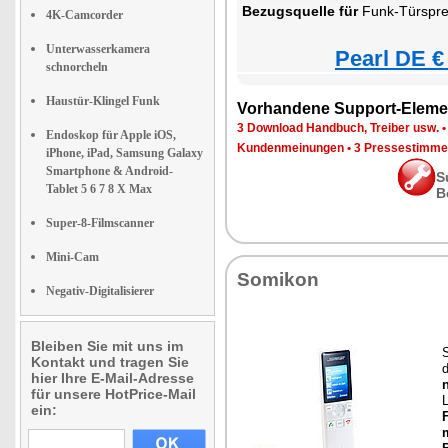
Bezugsquelle für
Funk-Türsprechanlag
4K-Camcorder
Unterwasserkamera
Pearl DE €
schnorcheln
Haustür-Klingel Funk
Vorhandene Support-Eleme
3 Download Handbuch, Treiber usw.
Endoskop für Apple iOS,
Kundenmeinungen
•
3 Pressestimme
iPhone, iPad, Samsung Galaxy
Smartphone & Android-
S
Tablet 5 6 7 8 X Max
B
Super-8-Filmscanner
Mini-Cam
Somikon
Negativ-Digitalisierer
Bleiben Sie mit uns im
Kontakt und tragen Sie
d
hier Ihre E-Mail-Adresse
für unsere HotPrice-Mail
ein: