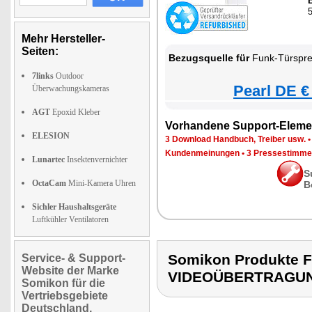
Mehr Hersteller-
Seiten:
Bezugsquelle für
Funk-Türsprechanlag
7links
Outdoor
Pearl DE €
Überwachungskameras
AGT
Epoxid Kleber
Vorhandene Support-Eleme
ELESION
3 Download Handbuch, Treiber usw.
Kundenmeinungen
•
3 Pressestimme
Lunartec
Insektenvernichter
S
OctaCam
Mini-Kamera Uhren
B
Sichler Haushaltsgeräte
Luftkühler Ventilatoren
Somikon Produkte
Service- & Support-
Website der Marke
VIDEOÜBERTRAGU
Somikon für die
Vertriebsgebiete
Deutschland,