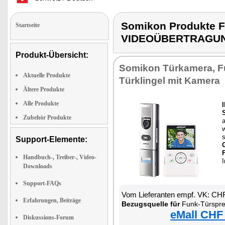
Somikon Produkte
Startseite
VIDEOÜBERTRAGU
Produkt-Übersicht:
Somikon Türkamera, 
Aktuelle Produkte
Türklingel mit Kamera
Ältere Produkte
Alle Produkte
Zubehör Produkte
w
s
Support-Elemente:
Handbuch-, Treiber-, Video-
I
Downloads
Support-FAQs
Vom Lieferanten empf. VK: CH
Erfahrungen, Beiträge
Bezugsquelle für
Funk-Türsprechanlag
eMall CHF
Diskussions-Forum