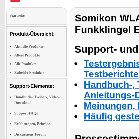
Somikon WLA
Startseite
Funkklingel 
Produkt-Übersicht:
Support- und
Aktuelle Produkte
Ältere Produkte
Testergebni
Alle Produkte
Testbericht
Zubehör Produkte
Handbuch-, T
Support-Elemente:
Anleitungs-
Handbuch-, Treiber-, Video-
Downloads
Meinungen, 
Support-FAQs
Häufig geste
Erfahrungen, Beiträge
Diskussions-Forum
Pressestimme