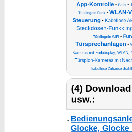
App-Kontrolle
•
•
Bells
WLAN-Vi
•
Türklingeln Funk
Steuerung
•
Kabellose A
Steckdosen-Funkkling
•
Fun
Türklingeln WiFi
Türsprechanlagen
•
W
Kameras mit Farbdisplay, WLAN, 
Türspion-Kameras mit Nach
kabellose Zuhause draht
(4) Download
usw.:
Bedienungsanl
Glocke, Glocke 