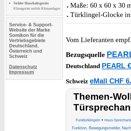
Sichler Haushaltsgeräte
Maße: 60 x 60 x 30 
Klimageräte mobile Klimaanlagen
Türklingel-Glocke in
Service- & Support-
Website der Marke
Somikon für die
Vom Lieferanten emp
Vertriebsgebiete
Deutschland,
Österreich und
PEARL
Bezugsquelle
Schweiz
PEARL €
Deutschland
Datenschutz
Impressum
eMall CHF 6
Schweiz
Themen-Wolk
Türsprechan
•
Funktürklingeln
Haus-Sprechanl
Funktion, Bewegungsmelder, Nacht