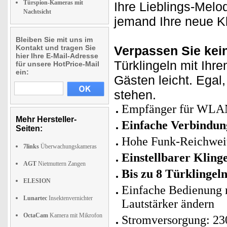
Türspion-Kameras mit
Ihre Lieblings-Melo
Nachtsicht
jemand Ihre neue Kl
Bleiben Sie mit uns im
Kontakt und tragen Sie
Verpassen Sie kei
hier Ihre E-Mail-Adresse
Türklingeln mit Ih
für unsere HotPrice-Mail
ein:
Gästen leicht. Egal,
stehen.
Empfänger für WLAN
Mehr Hersteller-
Einfache Verbindung
Seiten:
Hohe Funk-Reichweit
7links
Überwachungskameras
Einstellbarer Klinge
AGT
Nietmuttern Zangen
Bis zu 8 Türklingeln
ELESION
Einfache Bedienung m
Lunartec
Insektenvernichter
Lautstärker ändern
OctaCam
Kamera mit Mikrofon
Stromversorgung: 230