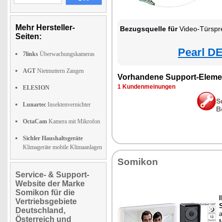
Mehr Hersteller-
Bezugsquelle für
Video-Türspr
Seiten:
Pearl DE
7links
Überwachungskameras
AGT
Nietmuttern Zangen
Vorhandene Support-Eleme
1 Kundenmeinungen
ELESION
S
Lunartec
Insektenvernichter
B
OctaCam
Kamera mit Mikrofon
Sichler Haushaltsgeräte
Klimageräte mobile Klimaanlagen
Somikon
Service- & Support-
Website der Marke
Somikon für die
Vertriebsgebiete
Deutschland,
a
Österreich und