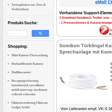
eMall C
Testergebnisse aus Tests &
Testberichten
Vorhandene Support-Eleme
3 Download Handbuch, Treiber usw.
Produkt-Suche:
•
1 Pressestimmen & Auszeichnung
S
B
Somikon Türklingel Kab
Shopping:
Sprechanlage mit Kam
Mini-Kamera Überwachung
Hochauflösende Kamera
b
Diafilmscanner
Bewegungserfassung
Innenbereich surveillance
mobil unterwegs anschauen
weltweit weltweiter
Filmkonvertierung Filmscan
Gadget Archiv
Vom Lieferanten empf. VK: € 1