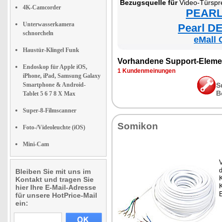
Bezugsquelle für
Video-Türspr
4K-Camcorder
PEARL 
Unterwasserkamera
Pearl DE
schnorcheln
eMall 
Haustür-Klingel Funk
Vorhandene Support-Eleme
Endoskop für Apple iOS,
1 Kundenmeinungen
iPhone, iPad, Samsung Galaxy
Smartphone & Android-
S
B
Tablet 5 6 7 8 X Max
Super-8-Filmscanner
Somikon
Foto-/Videoleuchte (iOS)
Mini-Cam
V
Bleiben Sie mit uns im
Kontakt und tragen Sie
K
hier Ihre E-Mail-Adresse
für unsere HotPrice-Mail
ein: