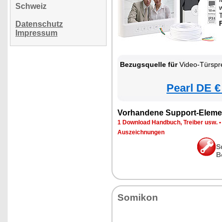
Schweiz
w
Datenschutz
Impressum
Bezugsquelle für
Video-Türspr
Pearl DE €
Vorhandene Support-Eleme
1 Download Handbuch, Treiber usw.
Auszeichnungen
S
B
Somikon