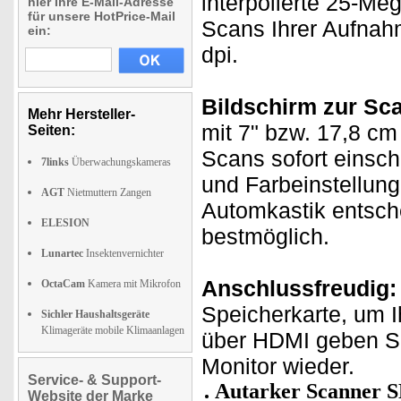
interpolierte 25-Me
hier Ihre E-Mail-Adresse
für unsere HotPrice-Mail
Scans Ihrer Aufnahm
ein:
dpi.
Bildschirm zur Scan
Mehr Hersteller-
mit 7" bzw. 17,8 cm
Seiten:
Scans sofort einsch
7links
Überwachungskameras
und Farbeinstellung
AGT
Nietmuttern Zangen
Automkastik entsch
ELESION
bestmöglich.
Lunartec
Insektenvernichter
Anschlussfreudig:
OctaCam
Kamera mit Mikrofon
Speicherkarte, um Ih
Sichler Haushaltsgeräte
Klimageräte mobile Klimaanlagen
über HDMI geben Sie
Monitor wieder.
Service- & Support-
Autarker Scanner SD
Website der Marke