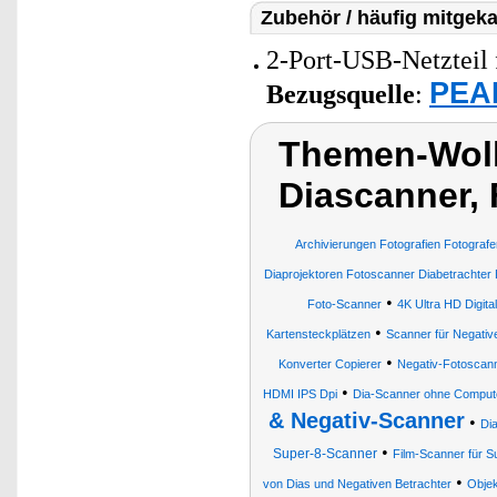
Zubehör / häufig mitgeka
2-Port-USB-Netzteil 
PEAR
Bezugsquelle
:
Themen-Wolke
Diascanner,
Archivierungen Fotografien Fotografe
Diaprojektoren Fotoscanner Diabetrachter 
•
Foto-Scanner
4K Ultra HD Digita
•
Kartensteckplätzen
Scanner für Negativ
•
Konverter Copierer
Negativ-Fotoscan
•
HDMI IPS Dpi
Dia-Scanner ohne Comput
& Negativ-Scanner
•
Di
•
Super-8-Scanner
Film-Scanner für S
•
von Dias und Negativen Betrachter
Objek