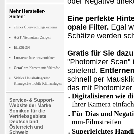
oder Negative direk
Mehr Hersteller-
Seiten:
Eine perfekte Hint
opale Filter.
Egal we
7links
Überwachungskameras
Schätze werden schn
AGT
Nietmuttern Zangen
ELESION
Gratis für Sie dazu
Lunartec
Insektenvernichter
"Photomizer Scan" ü
OctaCam
Kamera mit Mikrofon
spielend.
Entfernen
schnell per Mauskl
Sichler Haushaltsgeräte
Klimageräte mobile Klimaanlagen
das mit Photomizer
Digitalisieren wie di
Service- & Support-
Ihrer Kamera einfach
Website der Marke
Somikon für die
Für Dias und Negat
Vertriebsgebiete
mm-Filmstreifen
Deutschland,
Österreich und
Superleichtes Hand
Schweiz