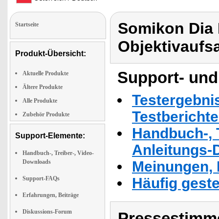
Somikon Dia 
Startseite
Objektivaufs
Produkt-Übersicht:
Support- und
Aktuelle Produkte
Ältere Produkte
Testergebni
Alle Produkte
Testbericht
Zubehör Produkte
Handbuch-, T
Support-Elemente:
Anleitungs-
Handbuch-, Treiber-, Video-
Downloads
Meinungen, 
Support-FAQs
Häufig geste
Erfahrungen, Beiträge
Diskussions-Forum
Pressestimme