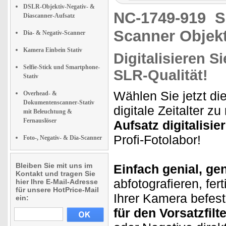
DSLR-Objektiv-Negativ- &
NC-1749-919
S
Diascanner-Aufsatz
Scanner Objekt
Dia- & Negativ-Scanner
Kamera Einbein Stativ
Digitalisieren S
Selfie-Stick und Smartphone-
SLR-Qualität!
Stativ
Wählen Sie jetzt die
Overhead- &
Dokumentenscanner-Stativ
digitale Zeitalter zu
mit Beleuchtung &
Fernauslöser
Aufsatz digitalisie
Profi-Fotolabor!
Foto-, Negativ- & Dia-Scanner
Bleiben Sie mit uns im
Einfach genial, gen
Kontakt und tragen Sie
abfotografieren, fert
hier Ihre E-Mail-Adresse
für unsere HotPrice-Mail
Ihrer Kamera befest
ein:
für den Vorsatzfilte