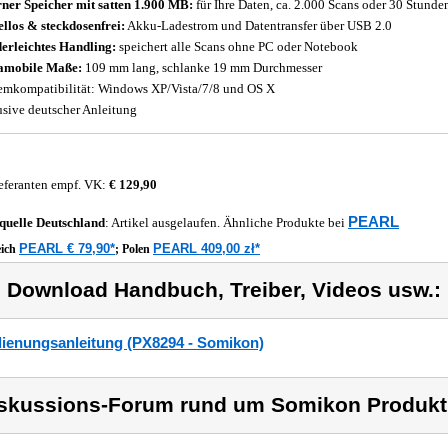
rner Speicher mit satten 1.900 MB:
für Ihre Daten, ca. 2.000 Scans oder 30 Stun
llos & steckdosenfrei:
Akku-Ladestrom und Datentransfer über USB 2.0
erleichtes Handling:
speichert alle Scans ohne PC oder Notebook
amobile Maße:
109 mm lang, schlanke 19 mm Durchmesser
emkompatibilität: Windows XP/Vista/7/8 und OS X
usive deutscher Anleitung
eferanten empf. VK:
€ 129,90
PEARL
quelle
Deutschland
: Artikel ausgelaufen. Ähnliche Produkte bei
PEARL € 79,90*
PEARL 409,00 zł*
eich
;
Polen
) Download Handbuch, Treiber, Videos usw.:
ienungsanleitung (PX8294 - Somikon)
skussions-Forum rund um Somikon Produkt