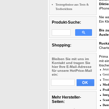
Diktie
Testergebnisse aus Tests &
iPhon
Testberichten
Nie w
Ein Kl
Produkt-Suche:
Bis z
Ausle
Ruckz
Shopping:
Charts
Prima 
Bleiben Sie mit uns im
mit ei
Kontakt und tragen Sie
lösche
hier Ihre E-Mail-Adresse
Jetz
für unsere HotPrice-Mail
ein:
Geni
Touc
Mode
Prak
Inte
Mehr Hersteller-
Scan
Seiten:
Date