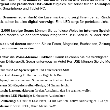
rgerät
und praktischer
USB-Stick
zugleich. Mit seiner feinen
Touchpen
e, Smartphone und Tablet-PC.
ar
Scannen so einfach:
die Lasermarkierung zeigt Ihnen genau Rände
ick, schon ist alles
digital verewigt.
Eine LED sorgt für perfektes Licht.
u 2.000 farbige Scans
können Sie auf diese Weise im
internen Speic
sen
stecken Sie den formschön integrierten USB-Stick in PC oder Not
uck und dezent
scannen Sie so Fotos, Magazine, Buchseiten, Zeitungsa
, wo immer Sie wollen.
Extra: die
Voice-Memo-Funktion!
Damit zeichnen Sie die wichtigsten I
nem Diktiergerät. Sogar unterwegs im Auto! Per USB können Sie die M
n.
t mit
fast 2 GB Speicherplatz
und
Touchscreen-Stift
ale
4in1-Lösung
für Ihr mobiles HighTech-Büro
hpen, Handscanner und Sprachrecorder in einem Gerät
rnes XL-Kugelschreiber-Design,
54 Gramm leicht
tische Lasermarkierung
für den Ausschnitt, den Sie scannen wollen
griertes LED-Flashlight
für besseres Ausleuchten
-Auflösung:
bis 2048 x 1536 Pixel, 24 Bit Farbtiefe, native Auflösung ca. 175 dpi
iformate
Scans: JPEG, Voice-Memo: WAV