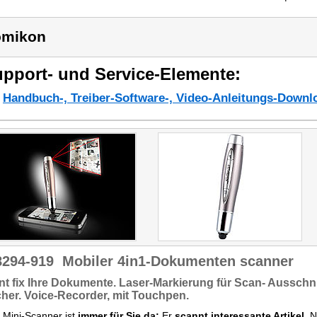
omikon
pport- und Service-Elemente:
Handbuch-, Treiber-Software-, Video-Anleitungs-Downl
8294-919
Mobiler 4in1-Dokumenten scanner
t fix
Ihre Dokumente.
Laser-Markierung für Scan- Ausschnit
cher.
Voice-Recorder,
mit Touchpen.
 Mini-Scanner ist
immer für Sie da:
Er
scannt interessante Artikel,
No