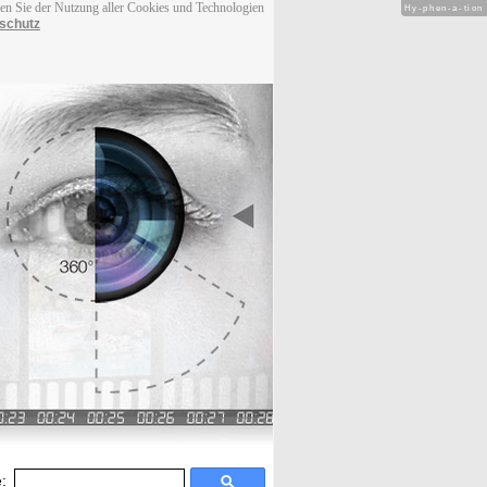
men Sie der Nutzung aller Cookies und Technologien
Hy-phen-a-tion
schutz
: