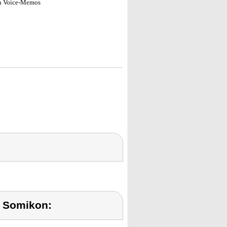
den Voice-Memos
 Somikon: