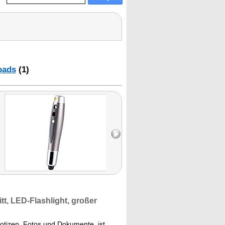
oads
(1)
t, LED-Flashlight, großer
tizen, Fotos und Dokumente, ist