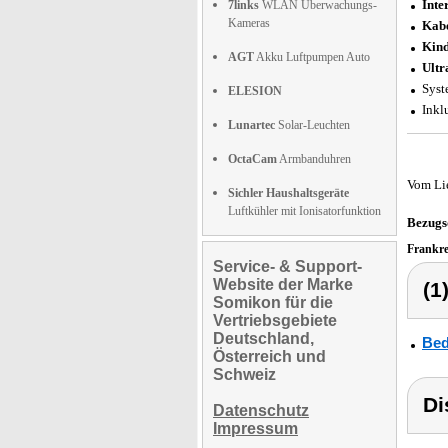
Inte
7links
WLAN Überwachungs-
Kameras
Kabe
Kind
AGT
Akku Luftpumpen Auto
Ultr
Syst
ELESION
Inkl
Lunartec
Solar-Leuchten
OctaCam
Armbanduhren
Vom Li
Sichler Haushaltsgeräte
Luftkühler mit Ionisatorfunktion
Bezugs
Frankr
Service- & Support-
Website der Marke
(1
Somikon für die
Vertriebsgebiete
Deutschland,
Bed
Österreich und
Schweiz
Di
Datenschutz
Impressum