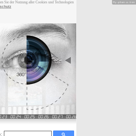
men Sie der Nutzung aller Cookies und Technologien
Hy-phen-a-tion
schutz
: