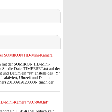
it der SOMIKON HD-Mini-Kamera
men mit der SOMIKON HD-Mini-
n Sie die Datei TIMERSET.txt auf der
eit und Datum ein "N" anstelle des "Y"
 deaktiviert, Uhrzeit und Datum
rher) 20130919123030N (nach der
n HD-Mini-Kamera "AC-960.hd"
hört ein USB-Kabel, jedoch kein