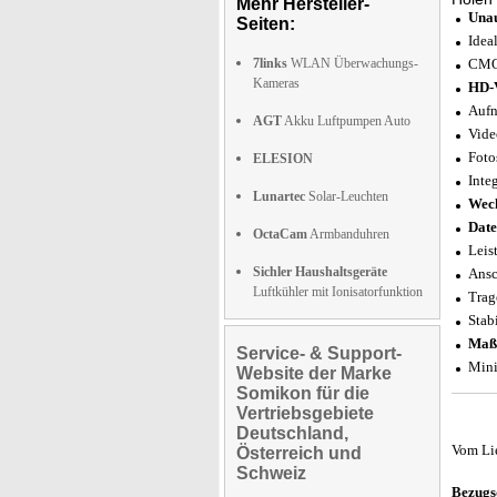
Mehr Hersteller-
Unau
Seiten:
Idea
7links
WLAN Überwachungs-
CMO
Kameras
HD-
Aufn
AGT
Akku Luftpumpen Auto
Vide
Foto
ELESION
Inte
Lunartec
Solar-Leuchten
Wech
Date
OctaCam
Armbanduhren
Leis
Sichler Haushaltsgeräte
Ansc
Luftkühler mit Ionisatorfunktion
Trag
Stab
Maß
Service- & Support-
Mini
Website der Marke
Somikon für die
Vertriebsgebiete
Deutschland,
Vom Li
Österreich und
Schweiz
Bezugs