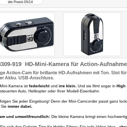
die Praxis 05/14
8309-919
HD-Mini-Kamera für Action-Aufnahm
ige Action-Cam
für brillante
HD-Aufnahmen
mit Ton. Slot fü
ker
Akku.
USB-Anschluss.
Mini-Kamera ist
federleicht
und
irre klein.
Und sie filmt sogar in
High 
steuerten Auto, Helikopter oder Ihrer Modell-Eisenbahn.
folgen Sie jeder Eingebung! Denn der Mini-Camcorder passt ganz loc
 Sie
immer dabei.
am und umweltfreundlich:
Die kleine Kamera bringt einen hochwert
Sie sich den Geheim-Tipp für Hobby-Filmer. Für jede Video-Idee -
abs