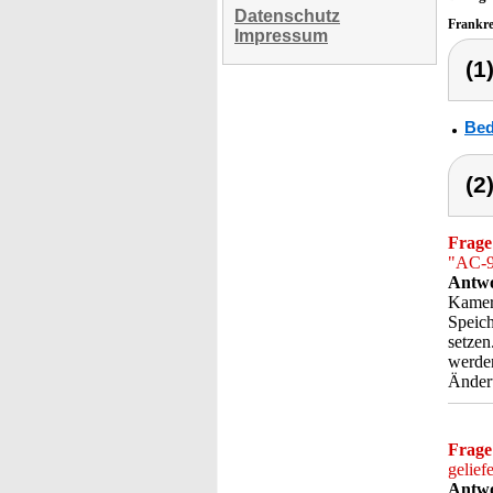
Datenschutz
Frankr
Impressum
(1
Bed
(2
Frage
"AC-9
Antwo
Kamera
Speich
setzen
werde
Änder
Frage
gelief
Antwo