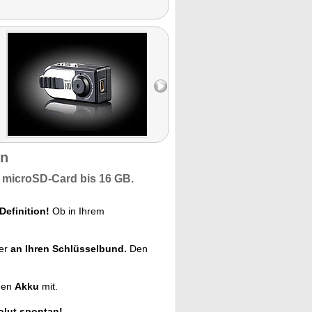
en
r microSD-Card bis 16 GB.
Definition!
Ob in Ihrem
ker
an Ihren Schlüsselbund.
Den
igen
Akku
mit.
olut spontan!