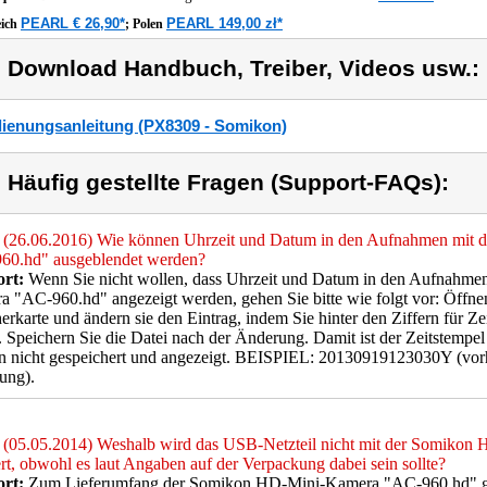
PEARL € 26,90*
PEARL 149,00 zł*
eich
;
Polen
) Download Handbuch, Treiber, Videos usw.:
ienungsanleitung (PX8309 - Somikon)
) Häufig gestellte Fragen (Support-FAQs):
(26.06.2016) Wie können Uhrzeit und Datum in den Aufnahmen m
60.hd" ausgeblendet werden?
rt:
Wenn Sie nicht wollen, dass Uhrzeit und Datum in den Aufnah
 "AC-960.hd" angezeigt werden, gehen Sie bitte wie folgt vor: Öffne
erkarte und ändern sie den Eintrag, indem Sie hinter den Ziffern für Z
. Speichern Sie die Datei nach der Änderung. Damit ist der Zeitstempel
n nicht gespeichert und angezeigt. BEISPIEL: 20130919123030Y (vo
ung).
(05.05.2014) Weshalb wird das USB-Netzteil nicht mit der Somiko
ert, obwohl es laut Angaben auf der Verpackung dabei sein sollte?
rt:
Zum Lieferumfang der Somikon HD-Mini-Kamera "AC-960.hd" ge