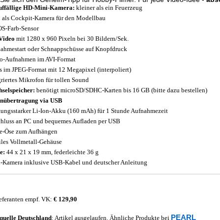
ffällige HD-Mini-Kamera:
kleiner als ein Feuerzeug
l als Cockpit-Kamera für den Modellbau
S-Farb-Sensor
Video
mit 1280 x 960 Pixeln bei 30 Bildern/Sek.
ahmestart oder Schnappschüsse auf Knopfdruck
o-Aufnahmen im AVI-Format
s im JPEG-Format mit 12 Megapixel (interpoliert)
griertes Mikrofon für tollen Sound
selspeicher:
benötigt microSD/SDHC-Karten bis 16 GB (bitte dazu bestellen)
nübertragung via USB
tungsstarker Li-Ion-Akku (160 mAh) für 1 Stunde Aufnahmezeit
hluss an PC und bequemes Aufladen per USB
e-Öse zum Aufhängen
iles Vollmetall-Gehäuse
e:
44 x 21 x 19 mm, federleichte 36 g
-Kamera inklusive USB-Kabel und deutscher Anleitung
eferanten empf. VK:
€ 129,90
PEARL
quelle
Deutschland
: Artikel ausgelaufen. Ähnliche Produkte bei