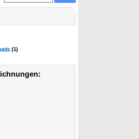
oads
(1)
eichnungen: