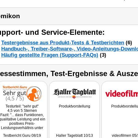
omikon
pport- und Service-Elemente:
Testergebnisse aus Produkt-Tests & Testberichten
(6)
Handbuch-, Treiber-Software-, Video-Anleitungs-Downl
Häufig gestellte Fragen (Support-FAQs)
(3)
ressestimmen, Test-Ergebnisse & Ausz
Testurteil: "sehr gut"
Produktvorstellung
Produktvorstell
4,5 von 5 Sternen
Fazit: "... dass Funktionen,
qualitative Leistung und ein
positives Preis-
Leistungsverhältnis unter
einer Decke stecken.
Testbericht Guru 08/19
Haller Tageblatt 10/13
videofilmen 05
Dadurch wird die kleine