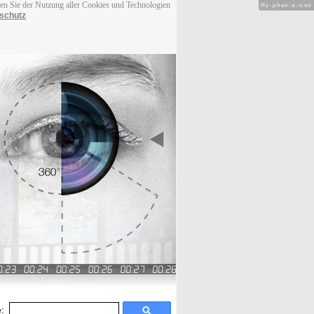
men Sie der Nutzung aller Cookies und Technologien
Hy-phen-a-tion
schutz
: