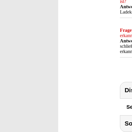
ist?
Antwo
Ladeko
Frage
erkann
Antwo
schlie
erkann
Di
Se
S