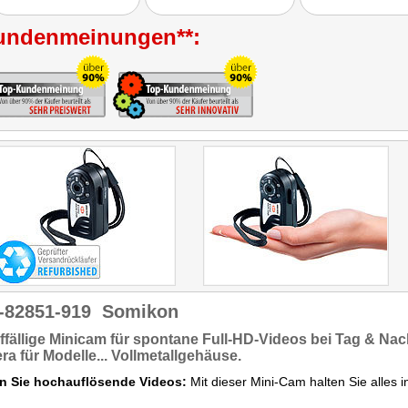
HD-Kamera für Detektive,
Tierliebhaber, Jäger,
undenmeinungen**:
Förster, Züchter, Zoowärter,
Nachtwanderer,
Bergsteiger, Floristen,
Gärtner und viele weitere
Berufs- und
Personengruppen ein
wirklich nützliches Produkt."
-82851-919
Somikon
fällige Minicam
für spontane
Full-HD-Videos
bei Tag & Nach
a für Modelle... Vollmetallgehäuse.
n Sie hochauflösende Videos:
Mit dieser Mini-Cam halten Sie alles in