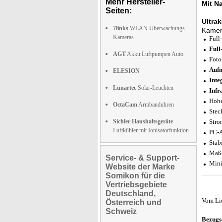
Mehr Hersteller-
Mit N
Seiten:
Ultra
7links
WLAN Überwachungs-
Kamera
Kameras
Full
Full
AGT
Akku Luftpumpen Auto
Foto
Aufn
ELESION
Inte
Lunartec
Solar-Leuchten
Infr
Hohe
OctaCam
Armbanduhren
Stec
Sichler Haushaltsgeräte
Stro
Luftkühler mit Ionisatorfunktion
PC-A
Stab
Maße
Service- & Support-
Mini
Website der Marke
Somikon für die
Vertriebsgebiete
Deutschland,
Vom Li
Österreich und
Schweiz
Bezugs