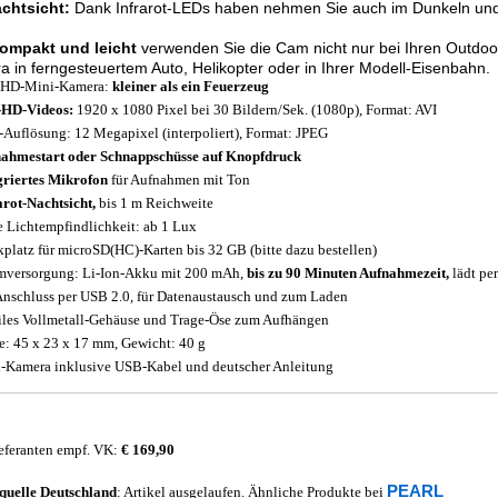
achtsicht:
Dank Infrarot-LEDs haben nehmen Sie auch im Dunkeln und 
kompakt und leicht
verwenden Sie die Cam nicht nur bei Ihren Outdoo
 in ferngesteuertem Auto, Helikopter oder in Ihrer Modell-Eisenbahn.
-HD-Mini-Kamera:
kleiner als ein Feuerzeug
-HD-Videos:
1920 x 1080 Pixel bei 30 Bildern/Sek. (1080p), Format: AVI
-Auflösung: 12 Megapixel (interpoliert), Format: JPEG
ahmestart oder Schnappschüsse auf Knopfdruck
griertes Mikrofon
für Aufnahmen mit Ton
arot-Nachtsicht,
bis 1 m Reichweite
 Lichtempfindlichkeit: ab 1 Lux
kplatz für microSD(HC)-Karten bis 32 GB (bitte dazu bestellen)
mversorgung: Li-Ion-Akku mit 200 mAh,
bis zu 90 Minuten Aufnahmezeit,
lädt pe
nschluss per USB 2.0, für Datenaustausch und zum Laden
iles Vollmetall-Gehäuse und Trage-Öse zum Aufhängen
: 45 x 23 x 17 mm, Gewicht: 40 g
-Kamera inklusive USB-Kabel und deutscher Anleitung
eferanten empf. VK:
€ 169,90
PEARL
quelle
Deutschland
: Artikel ausgelaufen. Ähnliche Produkte bei