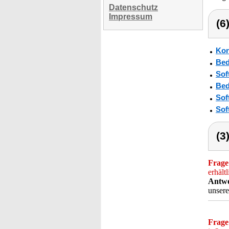
Datenschutz
Impressum
(6
Kon
Bed
Sof
Bed
Sof
Sof
(3
Frage
erhält
Antwo
unser
Frage