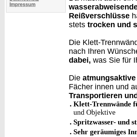
Impressum
wasserabweisende
Reißverschlüsse
h
stets
trocken und 
Die Klett-Trennwä
nach Ihren Wünsch
dabei,
was Sie für I
Die
atmungsaktive
Fächer innen und 
Transportieren un
Klett-Trennwände fü
und Objektive
Spritzwasser- und s
Sehr geräumiges In