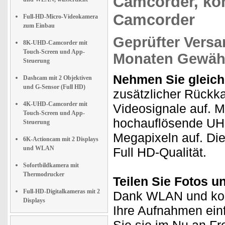
Camcorder, ko
Camcorder
Full-HD-Micro-Videokamera
zum Einbau
Geprüfter Versa
8K-UHD-Camcorder mit
Touch-Screen und App-
Monaten Gewähr
Steuerung
Nehmen Sie gleichz
Dashcam mit 2 Objektiven
und G-Sensor (Full HD)
zusätzlicher Rückk
4K-UHD-Camcorder mit
Videosignale auf. M
Touch-Screen und App-
hochauflösende UHD
Steuerung
Megapixeln auf. Di
6K-Actioncam mit 2 Displays
und WLAN
Full HD-Qualität.
Sofortbildkamera mit
Thermodrucker
Teilen Sie Fotos 
Full-HD-Digitalkameras mit 2
Dank WLAN und kost
Displays
Ihre Aufnahmen ein