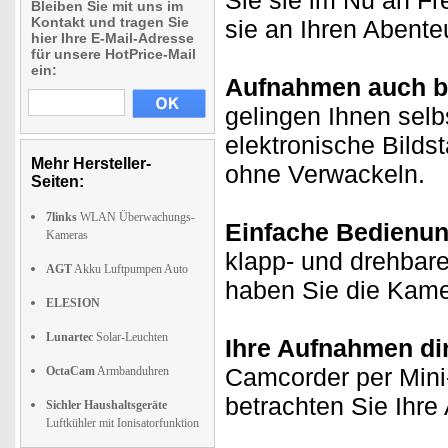
Sie sie im Nu an Fr
Bleiben Sie mit uns im
Kontakt und tragen Sie
sie an Ihren Abente
hier Ihre E-Mail-Adresse
für unsere HotPrice-Mail
ein:
Aufnahmen auch be
gelingen Ihnen selb
elektronische Bildst
Mehr Hersteller-
ohne Verwackeln.
Seiten:
7links
WLAN Überwachungs-
Einfache Bedienun
Kameras
klapp- und drehbar
AGT
Akku Luftpumpen Auto
haben Sie die Kame
ELESION
Lunartec
Solar-Leuchten
Ihre Aufnahmen di
Camcorder per Mini
OctaCam
Armbanduhren
betrachten Sie Ihr
Sichler Haushaltsgeräte
Luftkühler mit Ionisatorfunktion