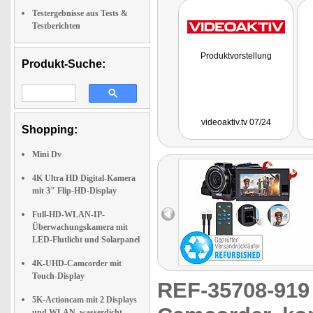
Testergebnisse aus Tests &
Testberichten
Produktvorstellung
Produkt-Suche:
videoaktiv.tv 07/24
Shopping:
Mini Dv
4K Ultra HD Digital-Kamera
mit 3" Flip-HD-Display
Full-HD-WLAN-IP-
Überwachungskamera mit
LED-Flutlicht und Solarpanel
4K-UHD-Camcorder mit
Touch-Display
REF-35708-91
5K-Actioncam mit 2 Displays
und WLAN, wasserdicht