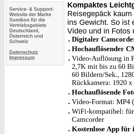
Kompaktes Leichtg
Service- & Support-
Reisegepäck kaum Pl
Website der Marke
Somikon für die
ins Gewicht. So ist 
Vertriebsgebiete
Video und in Fotos
Deutschland,
Österreich und
Digitaler Camcorde
Schweiz
Hochauflösender CM
Datenschutz
Video-Auflösung in 
Impressum
2,7K mit bis zu 60 B
60 Bildern/Sek., 128
Rückkamera: 1920 x 
Hochauflösende Foto
Video-Format: MP4 (
WiFi-kompatibel: fü
Camcorder
Kostenlose App für