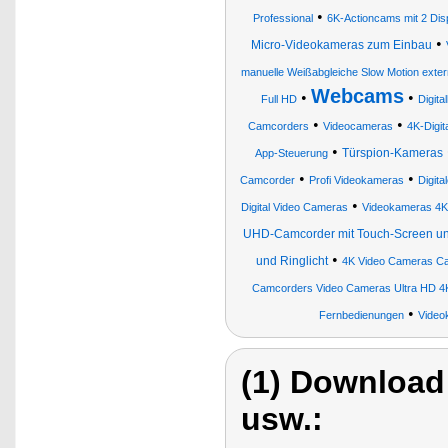
•
Professional
6K-Actioncams mit 2 Di
•
Micro-Videokameras zum Einbau
manuelle Weißabgleiche Slow Motion exte
Webcams
•
•
Full HD
Digit
•
•
Camcorders
Videocameras
4K-Digi
•
Türspion-Kameras
App-Steuerung
•
•
Camcorder
Profi Videokameras
Digit
•
Digital Video Cameras
Videokameras 4K
UHD-Camcorder mit Touch-Screen u
•
und Ringlicht
4K Video Cameras C
Camcorders Video Cameras Ultra HD 4
•
Fernbedienungen
Video
(1) Download
usw.: