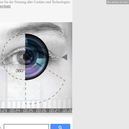
men Sie der Nutzung aller Cookies und Technologien
Hy-phen-a-tion
schutz
: