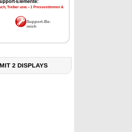
up­port-Ele­men­te:
ch, Trei­ber usw.
•
1 Pres­se­stim­men &
Sup­port-Be­
reich
MIT 2 DISPLAYS