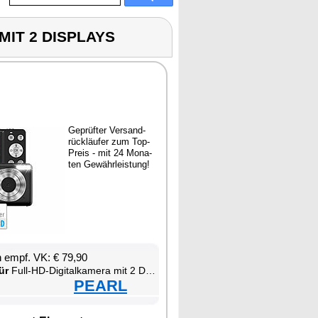
MIT 2 DISPLAYS
Ge­prüf­ter Ver­sand­
rück­läu­fer zum Top-
Preis - mit 24 Mo­na­
ten Ge­währ­leis­tung!
en empf. VK: € 79,90
ür
Full-HD-Di­gi­tal­ka­me­ra mit 2 Dis­plays
PEARL