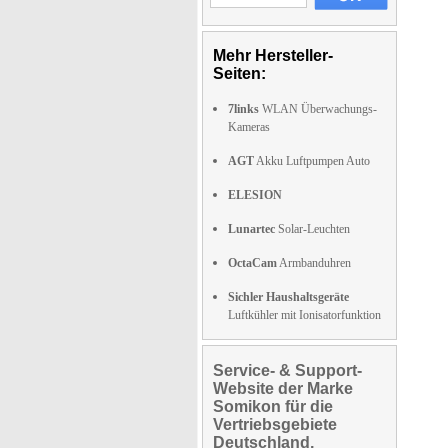
Mehr Hersteller-
Seiten:
7links
WLAN Überwachungs-
Kameras
AGT
Akku Luftpumpen Auto
ELESION
Lunartec
Solar-Leuchten
OctaCam
Armbanduhren
Sichler Haushaltsgeräte
Luftkühler mit Ionisatorfunktion
Service- & Support-
Website der Marke
Somikon für die
Vertriebsgebiete
Deutschland,