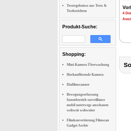
Testergebnisse aus Tests &
Vor­
Testberichten
4 Dow
Aus­z
Produkt-Suche:
Shopping:
So
Mini-Kamera Überwachung
Hochauflösende Kamera
Diafilmscanner
Bewegungserfassung
Innenbereich surveillance
mobil unterwegs anschauen
weltweit weltweiter
Filmkonvertierung Filmscan
Gadget Archiv