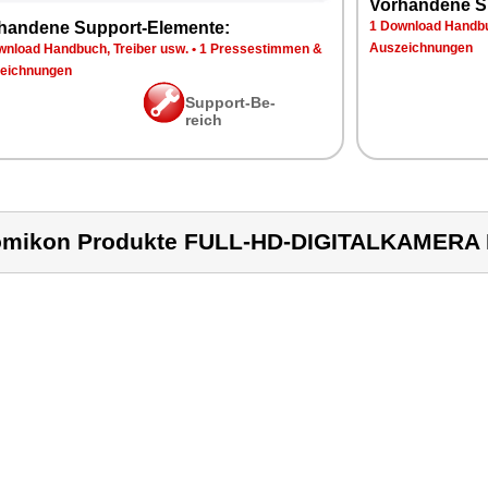
Vor­han­de­ne S
han­de­ne Sup­port-Ele­men­te:
1 Down­load Hand­bu
Aus­zeich­nun­gen
n­load Hand­buch, Trei­ber usw.
•
1 Pres­se­stim­men &
eich­nun­gen
Sup­port-Be­
reich
mikon Produkte FULL-HD-DIGITALKAMERA 