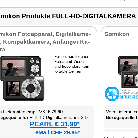
mikon Produkte FULL-HD-DIGITALKAMERA 
mi­kon Fo­to­ap­pa­rat, Di­gi­tal­ka­me­
So­mi­kon
, Kom­pakt­ka­me­ra, An­fän­ger Ka­
ra
Für hoch­auf­lö­sen­de
Fo­tos und Vi­de­os
und be­son­ders kom­
for­ta­ble Sel­fies
 Lie­fe­ran­ten empf. VK: € 79,90
Vom Lie­fe­ran­t
zugs­quel­le für
Full-HD-Di­gi­tal­ka­me­ra mit 2 Dis­plays
Be­zugs­quel­le f
PEARL € 31,99*
eMall CHF 29.95*