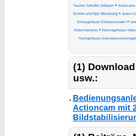
•
Taucher Zeitraffer Zeitlupen
Actioncams
•
Screen und App-Steuerung
Action-C
•
Schutzgehäuse Gehäuseschalen
Unt
•
Action-Kameras
Kameragehäuse Videoa
Tauchgehäuse Unterwasserkamerage
(1) Download
usw.:
Bedienungsanle
Actioncam mit 
Bildstabilisier