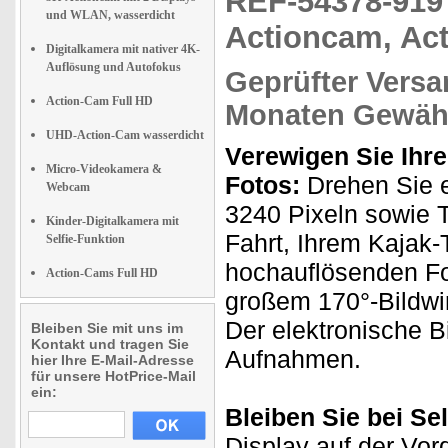
REF-54378-91
und WLAN, wasserdicht
Actioncam, Act
Digitalkamera mit nativer 4K-
Auflösung und Autofokus
Geprüfter Versa
Action-Cam Full HD
Monaten Gewähr
UHD-Action-Cam wasserdicht
Verewigen Sie Ihr
Micro-Videokamera &
Fotos:
Drehen Sie e
Webcam
3240 Pixeln sowie T
Kinder-Digitalkamera mit
Fahrt, Ihrem Kajak-T
Selfie-Funktion
hochauflösenden Fo
Action-Cams Full HD
großem 170°-Bildwin
Der elektronische Bi
Bleiben Sie mit uns im
Kontakt und tragen Sie
Aufnahmen.
hier Ihre E-Mail-Adresse
für unsere HotPrice-Mail
ein:
Bleiben Sie bei Sel
Display auf der Vor