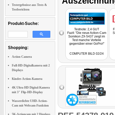
Auszeichnun
Testergebnisse aus Tests &
Testberichten
Produkt-Suche:
Testnote: 2,4 GUT
F
Fazit: "Die neue Action-Cam
S
Somikon ZX-5437 zeigt im
Test manche Vorteile
gegenüber einer GoPro!"
Shopping:
COMPUTER BILD 02/24
Action Camera
Full-HD-Digitalkamera mit 2
Displays
Kinder-Action-Kamera
4K Ultra HD Digital-Kamera
mit 3" Flip-HD-Display
Wasserdichte UHD-Action-
Cam mit Webcam-Funktion
5K-Actioncam mit 2 Displays