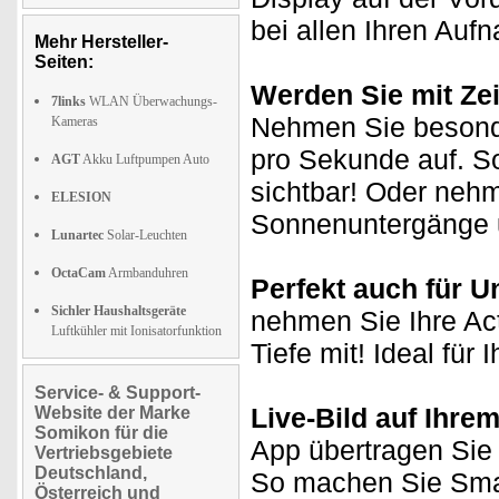
bei allen Ihren Auf
Mehr Hersteller-
Seiten:
Werden Sie mit Zei
7links
WLAN Überwachungs-
Nehmen Sie besonde
Kameras
pro Sekunde auf. So
AGT
Akku Luftpumpen Auto
sichtbar! Oder neh
ELESION
Sonnenuntergänge u
Lunartec
Solar-Leuchten
OctaCam
Armbanduhren
Perfekt auch für 
Sichler Haushaltsgeräte
nehmen Sie Ihre Ac
Luftkühler mit Ionisatorfunktion
Tiefe mit! Ideal für
Service- & Support-
Live-Bild auf Ihre
Website der Marke
Somikon für die
App übertragen Sie 
Vertriebsgebiete
Deutschland,
So machen Sie Sma
Österreich und