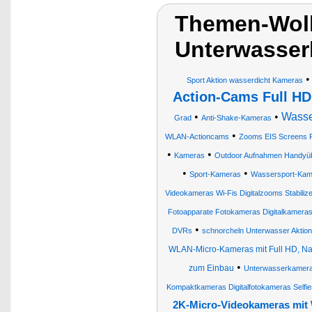
Themen-Wolk
Unterwasser
Sport Aktion wasserdicht Kameras
Action-Cams Full HD
•
•
Wasse
Grad
Anti-Shake-Kameras
•
WLAN-Actioncams
Zooms EIS Screens Fa
•
•
Kameras
Outdoor Aufnahmen Handyübe
•
•
Sport-Kameras
Wassersport-Kam
Videokameras Wi-Fis Digitalzooms Stabiliz
Fotoapparate Fotokameras Digitalkamera
•
DVRs
schnorcheln Unterwasser Aktion
WLAN-Micro-Kameras mit Full HD, N
•
zum Einbau
Unterwasserkameras
Kompaktkameras Digitalfotokameras Selfi
2K-Micro-Videokameras mit