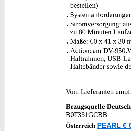
bestellen)
Systemanforderungen
Stromversorgung: au
zu 80 Minuten Laufzei
Maße: 60 x 41 x 30 
Actioncam DV-950.Wi
Haltrahmen, USB-La
Haltebänder sowie de
Vom Lieferanten emp
Bezugsquelle
Deutsch
B0F331GCBB
PEARL € 6
Österreich