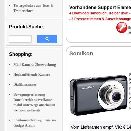
Testergebnisse aus Tests &
Vor­han­de­ne Sup­port-Ele­me
Testberichten
4 Down­load Hand­buch, Trei­ber usw.
•
3 Pres­se­stim­men & Aus­zeich­nun­g
Produkt-Suche:
S
r
So­mi­kon
Shopping:
Mini-Kamera Überwachung
Hochauflösende Kamera
R
K
Diafilmscanner
D
t
Bewegungserfassung
Innenbereich surveillance
G
mobil unterwegs anschauen
weltweit weltweiter
Filmkonvertierung Filmscan
Gadget Archiv
Vom Lie­fe­ran­ten empf. VK: € 1