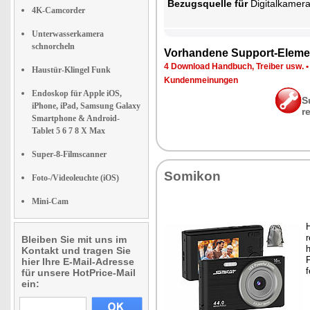
Be­zugs­quel­le für
Di­gi­tal­ka­me­r
4K-Camcorder
Unterwasserkamera
schnorcheln
Vor­han­de­ne Sup­port-Ele­me
4 Down­load Hand­buch, Trei­ber usw.
Haustür-Klingel Funk
Kun­den­mei­nun­gen
Endoskop für Apple iOS,
S
iPhone, iPad, Samsung Galaxy
r
Smartphone & Android-
Tablet 5 6 7 8 X Max
Super-8-Filmscanner
So­mi­kon
Foto-/Videoleuchte (iOS)
Mini-Cam
H
r
Bleiben Sie mit uns im
h
Kontakt und tragen Sie
F
hier Ihre E-Mail-Adresse
f
für unsere HotPrice-Mail
ein: