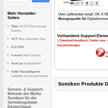
Mehr Hersteller-
Vom Lie­fe­ran­ten empf. VK: € 9
Seiten:
Be­zugs­quel­le für
Di­gi­tal­ka­me­r
7links
WLAN Überwachungs-
Kameras
Vor­han­de­ne Sup­port-Ele­me
AGT
Akku Luftpumpen Auto
1 Down­load Hand­buch, Trei­ber usw.
Aus­zeich­nun­gen
ELESION
S
Lunartec
Solar-Leuchten
r
OctaCam
Armbanduhren
Sichler Haushaltsgeräte
Luftkühler mit Ionisatorfunktion
Somikon Produkte
Service- & Support-
Website der Marke
Somikon für die
Vertriebsgebiete
Deutschland,