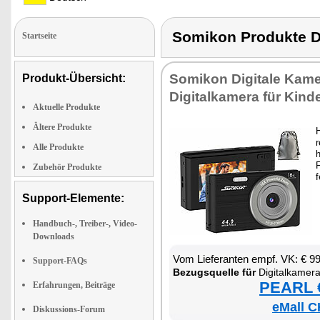
Somikon Produkte
Startseite
So­mi­kon Di­gi­ta­le Ka­me
Produkt-Übersicht:
Di­gi­tal­ka­me­ra für Kin­d
Aktuelle Produkte
Ältere Produkte
H
r
Alle Produkte
h
F
Zubehör Produkte
f
Support-Elemente:
Handbuch-, Treiber-, Video-
Downloads
Vom Lie­fe­ran­ten empf. VK: € 9
Support-FAQs
Be­zugs­quel­le für
Di­gi­tal­ka­me­r
PEARL €
Erfahrungen, Beiträge
eMall C
Diskussions-Forum