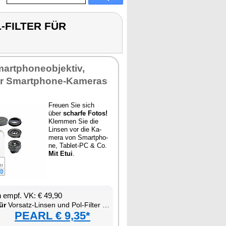
-FILTER FÜR
art­pho­neob­jek­tiv,
 für Smart­pho­ne-Ka­me­ras
Freu­en Sie sich
über
schar­fe Fo­tos!
Klem­men Sie die
Lin­sen vor die Ka­
me­ra von Smart­pho­
ne, Ta­blet-PC & Co.
Mit Etui
.
en empf. VK: € 49,90
ür
Vor­satz-Lin­sen und Pol-Fil­ter für Smart­pho­ne
PEARL € 9,35*