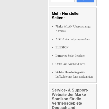
Mehr Hersteller-
Seiten:
7links
WLAN Überwachungs-
Kameras
AGT
Akku Luftpumpen Auto
ELESION
Lunartec
Solar-Leuchten
OctaCam
Armbanduhren
Sichler Haushaltsgeräte
Luftkühler mit Ionisatorfunktion
Service- & Support-
Website der Marke
Somikon für die
Vertriebsgebiete
Deutschland,