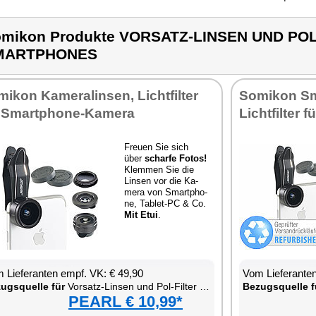
mikon Produkte VORSATZ-LINSEN UND POL
MARTPHONES
mi­kon Ka­me­ra­lin­sen, Licht­fil­ter
So­mi­kon Sm
 Smart­pho­ne-Ka­me­ra
Licht­fil­ter
Freu­en Sie sich
über
schar­fe Fo­tos!
Klem­men Sie die
Lin­sen vor die Ka­
me­ra von Smart­pho­
ne, Ta­blet-PC & Co.
Mit Etui
.
 Lie­fe­ran­ten empf. VK: € 49,90
Vom Lie­fe­ran­t
zugs­quel­le für
Vor­satz-Lin­sen und Pol-Fil­ter für Smart­pho­ne
Be­zugs­quel­le f
PEARL € 10,99*