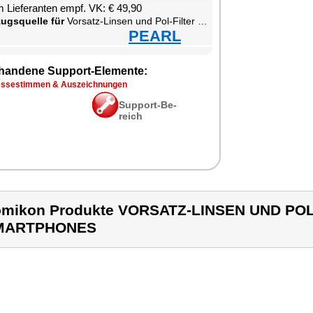
 Lie­fe­ran­ten empf. VK: € 49,90
zugs­quel­le für
Vor­satz-Lin­sen und Pol-Fil­ter für Smart­pho­ne
PEARL
han­de­ne Sup­port-Ele­men­te:
s­se­stim­men & Aus­zeich­nun­gen
Sup­port-Be­
reich
mikon Produkte VORSATZ-LINSEN UND POL
MARTPHONES