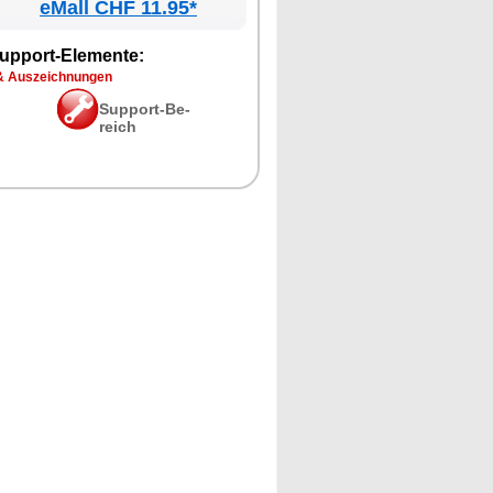
eMall CHF 11.95*
up­port-Ele­men­te:
& Aus­zeich­nun­gen
Sup­port-Be­
reich