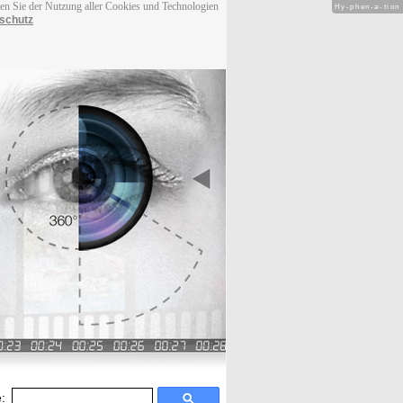
men Sie der Nutzung aller Cookies und Technologien
Hy-phen-a-tion
schutz
: