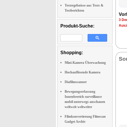
Testergebnisse aus Tests &
Testberichten
Vor­
3 Dow
Produkt-Suche:
Aus­z
Shopping:
So­
Mini-Kamera Überwachung
Hochauflösende Kamera
Diafilmscanner
Bewegungserfassung
Innenbereich surveillance
mobil unterwegs anschauen
weltweit weltweiter
Filmkonvertierung Filmscan
Gadget Archiv