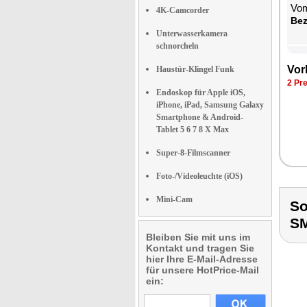
Vom
4K-Camcorder
Be­
Unterwasserkamera
schnorcheln
Vor­
Haustür-Klingel Funk
2 Pre
Endoskop für Apple iOS,
iPhone, iPad, Samsung Galaxy
Smartphone & Android-
Tablet 5 6 7 8 X Max
Super-8-Filmscanner
Foto-/Videoleuchte (iOS)
Mini-Cam
So
S
Bleiben Sie mit uns im
Kontakt und tragen Sie
hier Ihre E-Mail-Adresse
für unsere HotPrice-Mail
ein: