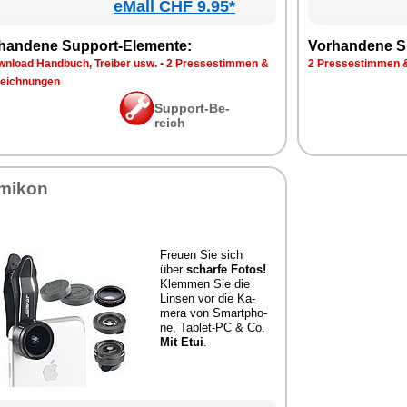
eMall CHF 9.95*
han­de­ne Sup­port-Ele­men­te:
Vor­han­de­ne S
n­load Hand­buch, Trei­ber usw.
•
2 Pres­se­stim­men &
2 Pres­se­stim­men 
eich­nun­gen
Sup­port-Be­
reich
mi­kon
Freu­en Sie sich
über
schar­fe Fo­tos!
Klem­men Sie die
Lin­sen vor die Ka­
me­ra von Smart­pho­
ne, Ta­blet-PC & Co.
Mit Etui
.