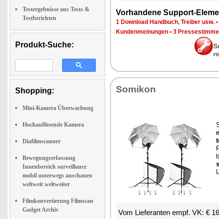
Testergebnisse aus Tests &
Vor­han­de­ne Sup­port-Ele­me
Testberichten
1 Down­load Hand­buch, Trei­ber usw.
Kun­den­mei­nun­gen
•
3 Pres­se­stim­m
Produkt-Suche:
S
r
So­mi­kon
Shopping:
Mini-Kamera Überwachung
Hochauflösende Kamera
S
m
Diafilmscanner
P
b
Bewegungserfassung
s
Innenbereich surveillance
mobil unterwegs anschauen
weltweit weltweiter
Filmkonvertierung Filmscan
Gadget Archiv
Vom Lie­fe­ran­ten empf. VK: € 1