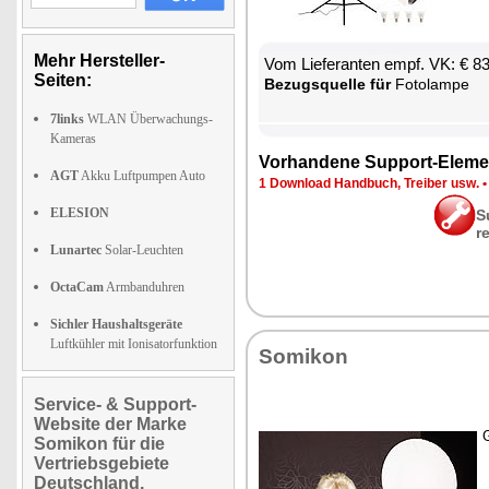
Mehr Hersteller-
Vom Lie­fe­ran­ten empf. VK: € 8
Seiten:
Be­zugs­quel­le für
Fo­to­lam­pe
7links
WLAN Überwachungs-
Kameras
Vor­han­de­ne Sup­port-Ele­me
AGT
Akku Luftpumpen Auto
1 Down­load Hand­buch, Trei­ber usw.
ELESION
S
r
Lunartec
Solar-Leuchten
OctaCam
Armbanduhren
Sichler Haushaltsgeräte
Luftkühler mit Ionisatorfunktion
So­mi­kon
Service- & Support-
Website der Marke
G
Somikon für die
Vertriebsgebiete
Deutschland,