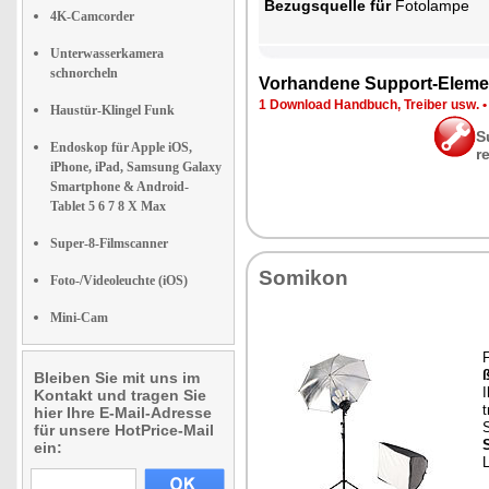
Be­zugs­quel­le für
Fo­to­lam­pe
4K-Camcorder
Unterwasserkamera
schnorcheln
Vor­han­de­ne Sup­port-Ele­me
1 Down­load Hand­buch, Trei­ber usw.
Haustür-Klingel Funk
S
Endoskop für Apple iOS,
r
iPhone, iPad, Samsung Galaxy
Smartphone & Android-
Tablet 5 6 7 8 X Max
Super-8-Filmscanner
So­mi­kon
Foto-/Videoleuchte (iOS)
Mini-Cam
F
ß
Bleiben Sie mit uns im
I
Kontakt und tragen Sie
t
hier Ihre E-Mail-Adresse
für unsere HotPrice-Mail
S
ein: