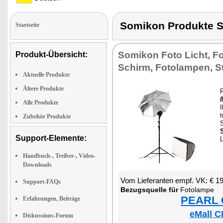
Somikon Produkte
Startseite
So­mi­kon Fo­to Licht, Fo­
Produkt-Übersicht:
Schirm, Fo­to­lam­pen, St
Aktuelle Produkte
Ältere Produkte
F
ß
Alle Produkte
I
t
Zubehör Produkte
S
Support-Elemente:
Handbuch-, Treiber-, Video-
Downloads
Vom Lie­fe­ran­ten empf. VK: € 1
Support-FAQs
Be­zugs­quel­le für
Fo­to­lam­pe
PEARL €
Erfahrungen, Beiträge
eMall C
Diskussions-Forum