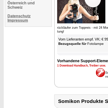
Österreich und
Schweiz
Datenschutz
Impressum
rück­läu­fer zum Top­p­reis - mit 24 Mo­
tung!
Vom Lie­fe­ran­ten empf. VK: € 9
Be­zugs­quel­le für
Fo­to­lam­pe
Vor­han­de­ne Sup­port-Ele­me
1 Down­load Hand­buch, Trei­ber usw.
S
r
Somikon Produkte