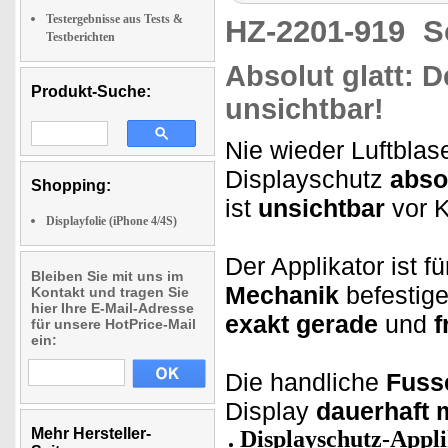
Testergebnisse aus Tests &
HZ-2201-919
S
Testberichten
Absolut glatt: D
Produkt-Suche:
unsichtbar!
Nie wieder Luftblas
Displayschutz
absol
Shopping:
ist
unsichtbar
vor K
Displayfolie (iPhone 4/4S)
Der Applikator ist f
Bleiben Sie mit uns im
Mechanik
befestige
Kontakt und tragen Sie
hier Ihre E-Mail-Adresse
exakt gerade
und
f
für unsere HotPrice-Mail
ein:
Die handliche
Fusse
Display
dauerhaft 
Mehr Hersteller-
Displayschutz-Appl