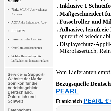
Seiten:
Inklusive 1 Schutzfo
7links
WLAN Überwachungs-
Maßgeschneidert für
Kameras
Fusselroller und M
AGT
Akku Luftpumpen Auto
Adhäsive, leimfreie 
ELESION
spurenfrei wieder ab
Lunartec
Solar-Leuchten
Displayschutz-Applika
OctaCam
Armbanduhren
Mikrofasertuch, Rein
Sichler Haushaltsgeräte
Luftkühler mit Ionisatorfunktion
Vom Lieferanten emp
Service- & Support-
Website der Marke
Bezugsquelle
Deutsch
Somikon für die
Vertriebsgebiete
PEARL
Deutschland,
Österreich und
PEARL € 
Frankreich
Schweiz
Datenschutz