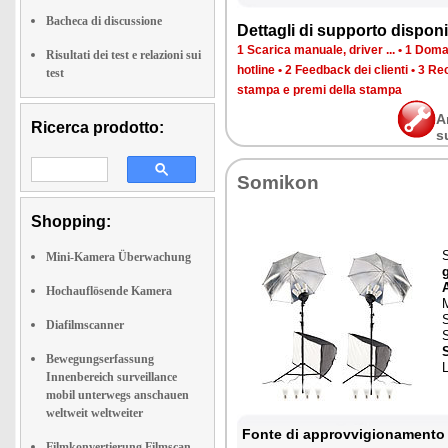
Bacheca di discussione
Dettagli di supporto disponib
1 Scarica manuale, driver ...
•
1 Doman
Risultati dei test e relazioni sui
hotline
•
2 Feedback dei clienti
•
3 Rec
test
stampa e premi della stampa
A
Ricerca prodotto:
s
Somikon
Shopping:
S
Mini-Kamera Überwachung
Hochauflösende Kamera
M
Diafilmscanner
S
Bewegungserfassung
Innenbereich surveillance
mobil unterwegs anschauen
weltweit weltweiter
Fonte di approvvigionamento 
Filmkonvertierung Filmscan