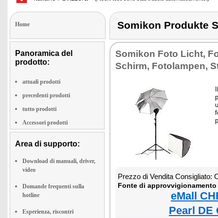
Somikon Produkte
Home
Somikon Foto Licht, Fo
Panoramica del
prodotto:
Schirm, Fotolampen, S
attuali prodotti
I
precedenti prodotti
p
u
tutto prodotti
f
p
Accessori prodotti
Area di supporto:
Download di manuali, driver,
video
Prezzo di Vendita Consigliato:
Fonte di approvvigionamento 
Domande frequenti sulla
eMall CH
hotline
Pearl DE 
Esperienza, riscontri