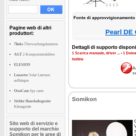
Fonte di approvvigionamento 
Pagine web di altri
Pearl DE 
produttori:
7links
Überwachungskameras
Dettagli di supporto disponib
1 Scarica manuale, driver ...
•
1 Doman
AGT
2-Komponentenkleber
hotline
ELESION
A
s
Lunartec
Solar Laternen
aufhängen
OctaCam
Spy cams
Somikon
Sichler Haushaltsgeräte
Klimageräte
G
Sito web di servizio e
supporto del marchio
z
Somikon per le aree di