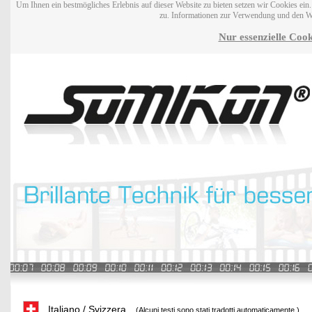
Um Ihnen ein bestmögliches Erlebnis auf dieser Website zu bieten setzen wir Cookies ei
zu. Informationen zur Verwendung und den W
Nur essenzielle Cook
Italiano / Svizzera
(Alcuni testi sono stati tradotti automaticamente.)