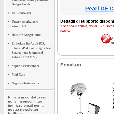
Gadget Archiv
Pearl DE €
4K-Camcorder
Dettagli di supporto disponib
Unterwasserkamera
schnorcheln
1 Scarica manuale, driver ...
•
1 Doman
hotline
Haustür-Klingel Funk
A
s
Endoskop für Apple iOS,
iPhone, iPad, Samsung Galaxy
Smartphone & Android-
Tablet 5 6 7 8 X Max
Somikon
Super-8-Filmscanner
Mini-Cam
Negativ-Digitalisierer
F
M
Rimani in contatto con
noi e inserisci il tuo
indirizzo email per la
S
nostra newsletter
HotPrice.: