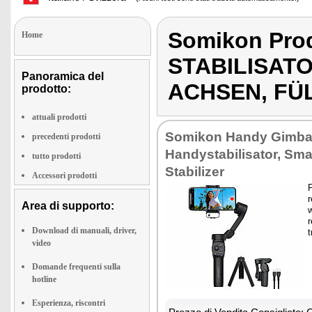
Somikon Pro
Home
STABILISAT
Panoramica del
ACHSEN, FÜ
prodotto:
attuali prodotti
Somikon Handy Gimba
precedenti prodotti
Handystabilisator, Sm
tutto prodotti
Stabilizer
Accessori prodotti
r
Area di supporto:
w
r
Download di manuali, driver,
t
video
Domande frequenti sulla
hotline
Esperienza, riscontri