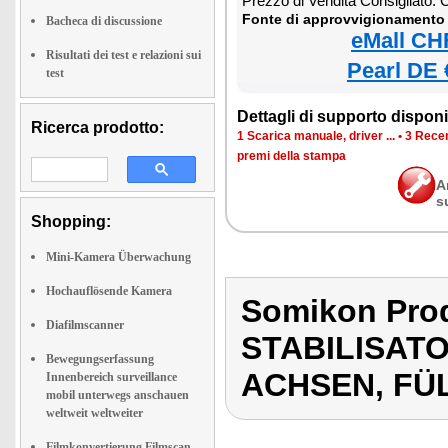
Prezzo di Vendita Consigliato:
Fonte di approvvigionamento 
Bacheca di discussione
eMall CH
Risultati dei test e relazioni sui
Pearl DE 
test
Dettagli di supporto disponib
Ricerca prodotto:
1 Scarica manuale, driver ...
•
3 Recen
premi della stampa
A
s
Shopping:
Mini-Kamera Überwachung
Hochauflösende Kamera
Somikon Pro
Diafilmscanner
STABILISAT
Bewegungserfassung
ACHSEN, FÜ
Innenbereich surveillance
mobil unterwegs anschauen
weltweit weltweiter
Filmkonvertierung Filmscan