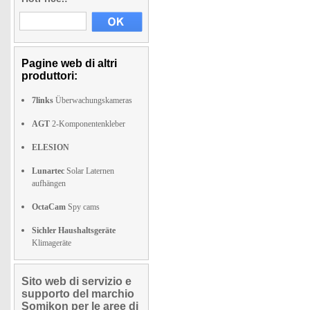
Pagine web di altri
produttori:
7links
Überwachungskameras
AGT
2-Komponentenkleber
ELESION
Lunartec
Solar Laternen
aufhängen
OctaCam
Spy cams
Sichler Haushaltsgeräte
Klimageräte
Sito web di servizio e
supporto del marchio
Somikon per le aree di