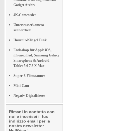
Gadget Archiv
4K-Camcorder
Unterwasserkamera
schnorcheln
Haustür-Klingel Funk
Endoskop für Apple iOS,
iPhone, iPad, Samsung Galaxy
Smartphone & Android-
Tablet 5 6 7 8 X Max
Super-8-Filmscanner
Mini-Cam
Negativ-Digitalisierer
Rimani in contatto con
noi e inserisci il tuo
indirizzo email per la
nostra newsletter
HotPrice.: