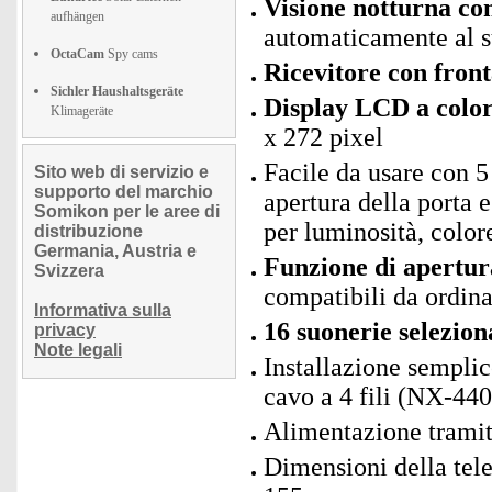
Visione notturna co
aufhängen
automaticamente al s
OctaCam
Spy cams
Ricevitore con front
Sichler Haushaltsgeräte
Display LCD a colori
Klimageräte
x 272 pixel
Facile da usare con 5
Sito web di servizio e
supporto del marchio
apertura della porta 
Somikon per le aree di
per luminosità, colo
distribuzione
Germania, Austria e
Funzione di apertura
Svizzera
compatibili da ordin
Informativa sulla
16 suonerie selezion
privacy
Note legali
Installazione semplic
cavo a 4 fili (NX-44
Alimentazione tramit
Dimensioni della tel