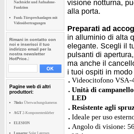
visione notturna, pu
Nachtsicht und Aufnahme-
Funktion
alla porta.
Funk-Türsprechanlagen mit
Videoübertragungen
Preparati ad accogl
in alluminio di alta
Rimani in contatto con
elegante. Scegli il 
noi e inserisci il tuo
indirizzo email per la
pulsanti di apertura
nostra newsletter
HotPrice.:
ma anche il cancello
i tuoi ospiti in mo
Videocitofono VSA-
Pagine web di altri
Unità di campanello
produttori:
LED
7links
Überwachungskameras
Resistente agli spruz
AGT
2-Komponentenkleber
Ideale per uso ester
ELESION
Angolo di visione: 5
Lunartec
Solar Laternen