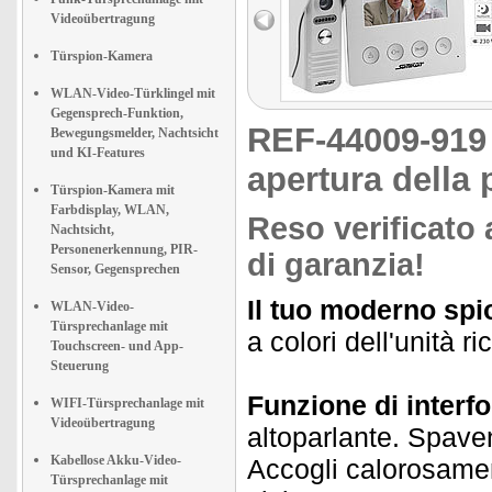
Videoübertragung
Türspion-Kamera
WLAN-Video-Türklingel mit
Gegensprech-Funktion,
REF-44009-91
Bewegungsmelder, Nachtsicht
und KI-Features
apertura della 
Türspion-Kamera mit
Farbdisplay, WLAN,
Reso verificato 
Nachtsicht,
Personenerkennung, PIR-
di garanzia!
Sensor, Gegensprechen
Il tuo moderno spi
WLAN-Video-
Türsprechanlage mit
a colori dell'unità r
Touchscreen- und App-
Steuerung
Funzione di interfo
WIFI-Türsprechanlage mit
Videoübertragung
altoparlante. Spavent
Kabellose Akku-Video-
Accogli calorosament
Türsprechanlage mit