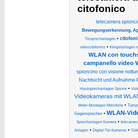
citofonico
telecamera spionci
Bewegungserkennung, A
•
citofoni
Türsprechanlagen
•
videocitofonico
Klingelanlagen 
WLAN con touchsc
campanello video 
spioncino con visione nottu
Nachtsicht und Aufnahme-
•
Haussprechanlagen Spione
Vid
Videokameras mit WLA
•
Türsp
Meter Montagen Mikrofone
WLAN-Video
•
Gegensprechen
•
Sprechanlagen Kamera
telecamer
•
•
Anlagen
Digital-Tür-Kameras
Türk