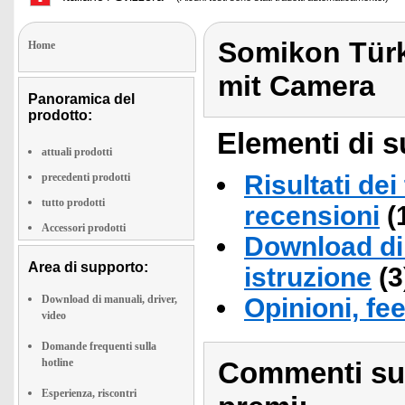
Somikon Türkl
Home
mit Camera
Panoramica del
prodotto:
Elementi di s
attuali prodotti
Risultati dei
precedenti prodotti
tutto prodotti
recensioni
(
Accessori prodotti
Download di 
Area di supporto:
istruzione
(3
Download di manuali, driver,
Opinioni, fe
video
Domande frequenti sulla
hotline
Commenti sull
Esperienza, riscontri