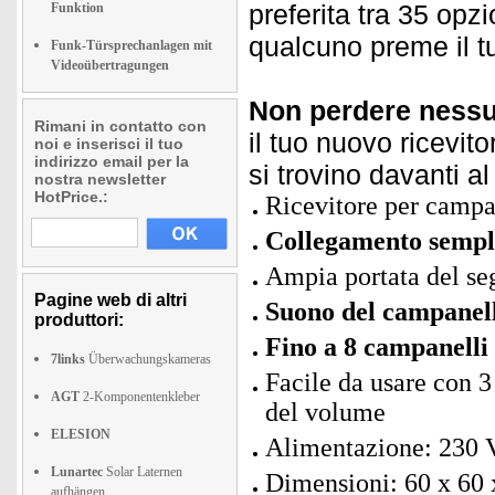
preferita tra 35 opzi
Funktion
qualcuno preme il 
Funk-Türsprechanlagen mit
Videoübertragungen
Non perdere nessun
Rimani in contatto con
il tuo nuovo ricevitor
noi e inserisci il tuo
indirizzo email per la
si trovino davanti al
nostra newsletter
HotPrice.:
Ricevitore per camp
Collegamento sempli
Ampia portata del seg
Pagine web di altri
Suono del campanell
produttori:
Fino a 8 campanelli
7links
Überwachungskameras
Facile da usare con 3
AGT
2-Komponentenkleber
del volume
ELESION
Alimentazione: 230 V
Lunartec
Solar Laternen
Dimensioni: 60 x 60 
aufhängen