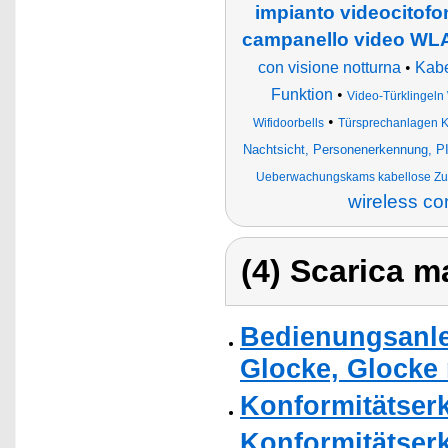
impianto videocitofo
campanello video WLA
con visione notturna
•
Kabe
Funktion
•
Video-Türklingeln
•
Wifidoorbells
Türsprechanlagen 
Nachtsicht, Personenerkennung, P
Ueberwachungskams kabellose Zuh
wireless con
(4) Scarica ma
Bedienungsanl
Glocke, Glocke 
Konformitätser
Konformitätser