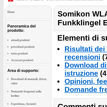
Somikon WLA
Home
Funkklingel 
Panoramica del
prodotto:
Elementi di s
attuali prodotti
Risultati dei
precedenti prodotti
tutto prodotti
recensioni
(
Accessori prodotti
Download di 
Area di supporto:
istruzione
(4
Download di manuali, driver,
Opinioni, fe
video
Domande fre
Domande frequenti sulla
hotline
Esperienza, riscontri
Commenti sull