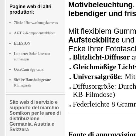
Motivbeleuchtung
Pagine web di altri
lebendiger und fri
produttori:
7links
Überwachungskameras
Mit flexiblem Gumm
AGT
2-Komponentenkleber
Aufsteckblitze
und 
ELESION
Ecke Ihrer Fototasc
Lunartec
Solar Laternen
Blitzlicht-Diffusor
a
aufhängen
Gleichmäßige Licht
OctaCam
Spy cams
Universalgröße
: Mi
Sichler Haushaltsgeräte
Diffusorgröße: Durch
Klimageräte
KB-Filmdose)
Sito web di servizio e
Federleichte 8 Gra
supporto del marchio
Somikon per le aree di
distribuzione
Germania, Austria e
Svizzera
Fonte di approvvigi