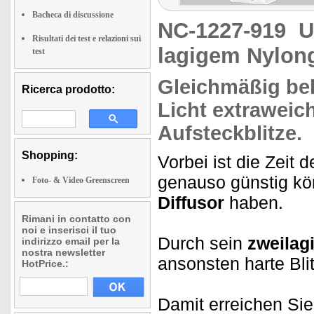
Bacheca di discussione
NC-1227-919
U
Risultati dei test e relazioni sui
lagigem Nylo
test
Gleichmäßig
bel
Ricerca prodotto:
Licht extraweich
Aufsteckblitze
.
Shopping:
Vorbei ist die Zeit 
genauso günstig kö
Foto- & Video Greenscreen
Diffusor
haben.
Rimani in contatto con
noi e inserisci il tuo
Durch sein
zweilag
indirizzo email per la
nostra newsletter
ansonsten harte Bli
HotPrice.:
Damit erreichen Si